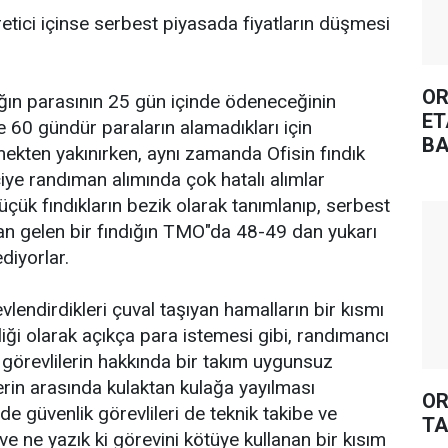
etici içinse serbest piyasada fiyatların düşmesi
OR
ındığın parasının 25 gün içinde ödeneceğinin
ET
e 60 gündür paraların alamadıkları için
BA
kten yakınırken, aynı zamanda Ofisin fındık
ciye randıman alımında çok hatalı alımlar
 küçük fındıkların bezik olarak tanımlanıp, serbest
n gelen bir fındığın TMO"da 48-49 dan yukarı
diyorlar.
evlendirdikleri çuval taşıyan hamalların bir kısmı
liği olarak açıkça para istemesi gibi, randımancı
m görevlilerin hakkında bir takım uygunsuz
erin arasında kulaktan kulağa yayılması
OR
lde güvenlik görevlileri de teknik takibe ve
TA
e ne yazık ki görevini kötüye kullanan bir kısım