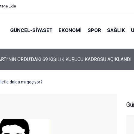
itene Ekle
GÜNCEL-SIYASET
EKONOMI
SPOR
SAĞLIK
ARTİ ALTINORDU’DA KURUCU YÖNETİMİNİ AÇIKLADI
letle dalga mı geçiyor?
Gü