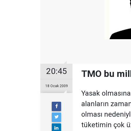
20:45
TMO bu mill
18 Ocak 2009
Yasak olmasına 
alanların zaman
olması nedeniyle
tüketimin çok ü