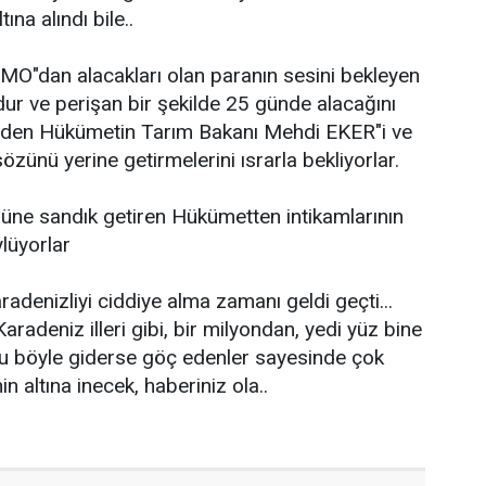
na alındı bile..
MO"dan alacakları olan paranın sesini bekleyen
dur ve perişan bir şekilde 25 günde alacağını
eden Hükümetin Tarım Bakanı Mehdi EKER"i ve
sözünü yerine getirmelerini ısrarla bekliyorlar.
üne sandık getiren Hükümetten intikamlarının
ylüyorlar
aradenizliyi ciddiye alma zamanı geldi geçti...
radeniz illeri gibi, bir milyondan, yedi yüz bine
u böyle giderse göç edenler sayesinde çok
n altına inecek, haberiniz ola..