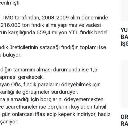
erilmişti.
le TMO tarafından, 2008-2009 alım döneminde
n 218.000 ton fındık alımı yapılmış ve vadesi
YUH AR
ün karşılığında 659,4 milyon YTL fındık bedeli
BA
IŞ
ık üreticilerinin satacağı fındığın toplamı ise
u buluyor.
ndığın tamamını alması durumunda ise 1,5
apması gerekecek.
n Ofis, fındık paralarını ödeyebilmek için
anlığı ile görüşmeler sürdürüyor.
para alamadığı için borçlarını ödeyememekten
ve ticarethaneler ise borçlarını köylüden tahsil
 gün onlarcası iflas edip kepenk indiriyor, haciz
OR
aşanıyor.
RA