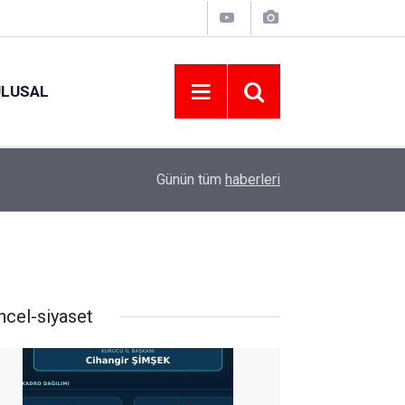
ULUSAL
09:09
ORDU ASKF’DEN İŞ DÜNYASINA AMATÖR SPO
Günün tüm
haberleri
ncel-siyaset