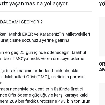
kriz yaşanmasına yol açıyor.
YÖ
 DALGAMI GEÇİYOR ?
anı Mehdi EKER ve Karadeniz"in Milletvekilleri
k üreticisine sözünüzü yerine getirin.!
nın en geç 25 gün içinde ödeneceğini taahhüt
en beri TMO"ya fındık veren üreticiye ödeme
OR
AM
dışı bırakılmasının ardından fındık almakla
ak Mahsulleri Ofisi (TMO), üreticinin parasını
r.
ması nedeniyle beklentilerin üstünde üretici
ince Ofis ödeme güçlüğüyle karşı karşıya kaldı.
önem 209 bin fındık üreticisine 493 bin ton ürün