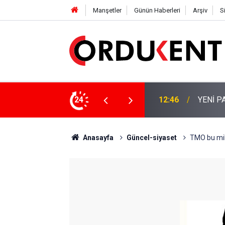
Manşetler
Günün Haberleri
Arşiv
S
 KİŞİLİK KURUCU KADROSU AÇIKLANDI
24
12:22
YENİ P
Anasayfa
Güncel-siyaset
TMO bu mil