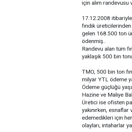
için alım randevusu v
17.12.2008 itibariy
fındık üreticilerinde
gelen 168.500 ton ür
ödenmiş..
Randevu alan tüm fınd
yaklaşık 500 bin ton
TMO, 500 bin ton fı
milyar YTL ödeme y
Ödeme güçlüğü yaşaya
Hazine ve Maliye Bak
Üretici ise ofisten 
yakınırken, esnaflar 
edemedikleri için her
olayları, intaharlar y