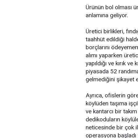
Ürünün bol olması ür
anlamına geliyor.
Üretici birlikleri, f
taahhüt edildiği hald
borçlarını ödeyememe
alımı yaparken üreti
yapıldığı ve kırık ve
piyasada 52 randıma
gelmediğini şikayet e
Ayrıca, ofislerin gör
köylüden taşıma işçi
ve kantarcı bir takı
dedikoduların köylül
neticesinde bir çok i
operasyona başladı v