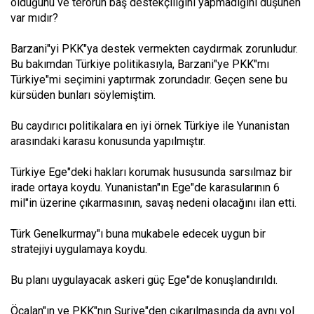
olduğunu ve terörün baş destekçiliğini yapmadığını düşünen
var mıdır?
Barzani"yi PKK"ya destek vermekten caydırmak zorunludur.
Bu bakımdan Türkiye politikasıyla, Barzani"ye PKK"mı
Türkiye"mi seçimini yaptırmak zorundadır. Geçen sene bu
kürsüden bunları söylemiştim.
Bu caydırıcı politikalara en iyi örnek Türkiye ile Yunanistan
arasındaki karasu konusunda yapılmıştır.
Türkiye Ege"deki hakları korumak hususunda sarsılmaz bir
irade ortaya koydu. Yunanistan"ın Ege"de karasularının 6
mil"in üzerine çıkarmasının, savaş nedeni olacağını ilan etti.
Türk Genelkurmay"ı buna mukabele edecek uygun bir
stratejiyi uygulamaya koydu.
Bu planı uygulayacak askeri güç Ege"de konuşlandırıldı.
Öcalan"ın ve PKK"nın Suriye"den çıkarılmasında da aynı yol