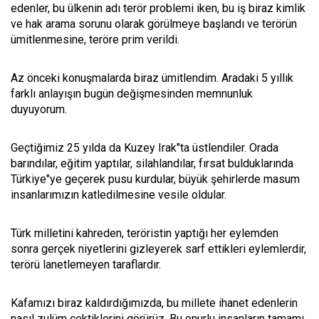
edenler, bu ülkenin adı terör problemi iken, bu iş biraz kimlik
ve hak arama sorunu olarak görülmeye başlandı ve terörün
ümitlenmesine, teröre prim verildi.
Az önceki konuşmalarda biraz ümitlendim. Aradaki 5 yıllık
farklı anlayışın bugün değişmesinden memnunluk
duyuyorum.
Geçtiğimiz 25 yılda da Kuzey Irak"ta üstlendiler. Orada
barındılar, eğitim yaptılar, silahlandılar, fırsat bulduklarında
Türkiye"ye geçerek pusu kurdular, büyük şehirlerde masum
insanlarımızın katledilmesine vesile oldular.
Türk milletini kahreden, teröristin yaptığı her eylemden
sonra gerçek niyetlerini gizleyerek sarf ettikleri eylemlerdir,
terörü lanetlemeyen taraflardır.
Kafamızı biraz kaldırdığımızda, bu millete ihanet edenlerin
nasıl zulüm çektiklerini görürüz. Bu onurlu insanların tamamı