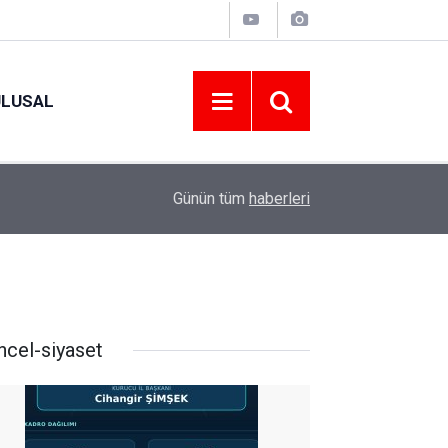
ULUSAL
09:09
ORDU ASKF’DEN İŞ DÜNYASINA AMATÖR SPO
Günün tüm
haberleri
ncel-siyaset