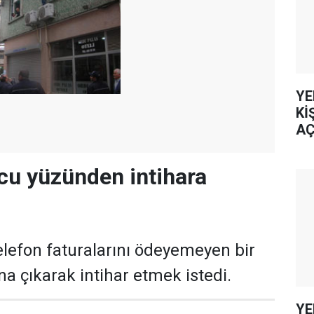
YE
Kİ
AÇ
cu yüzünden intihara
elefon faturalarını ödeyemeyen bir
ına çıkarak intihar etmek istedi.
YE