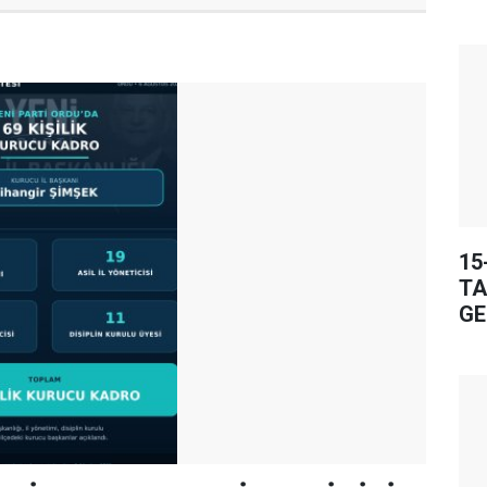
15
TA
GE