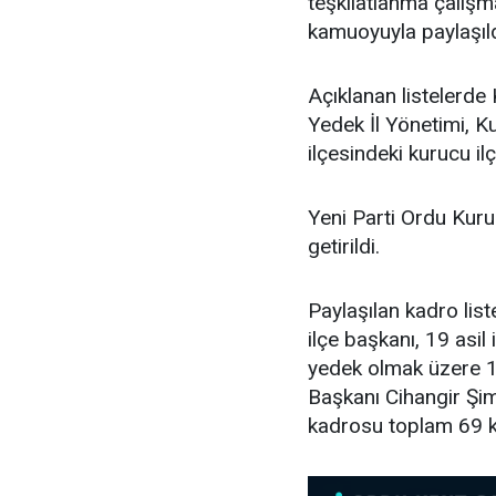
teşkilatlanma çalış
kamuoyuyla paylaşıld
Açıklanan listelerde 
Yedek İl Yönetimi, K
ilçesindeki kurucu ilç
Yeni Parti Ordu Kuru
getirildi.
Paylaşılan kadro lis
ilçe başkanı, 19 asil i
yedek olmak üzere 11
Başkanı Cihangir Şimş
kadrosu toplam 69 k