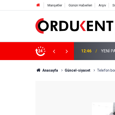
Manşetler
Günün Haberleri
Arşiv
S
 KİŞİLİK KURUCU KADROSU AÇIKLANDI
24
12:22
YENİ P
Anasayfa
Güncel-siyaset
Telefon bor