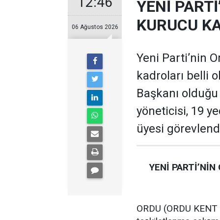
12:46
YENİ PARTİ
KURUCU KA
06 Ağustos 2026
Yeni Parti’nin O
kadroları belli 
Başkanı olduğu te
yöneticisi, 19 ye
üyesi görevlendi
YENİ PARTİ’NİN
ORDU (ORDU KENT GA