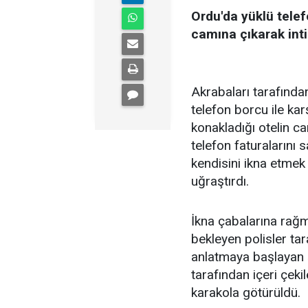
Ordu'da yüklü telef
camına çıkarak inti
Akrabaları tarafından
telefon borcu ile kar
konakladığı otelin ca
telefon faturalarını
kendisini ikna etmek
uğraştırdı.
İkna çabalarına rağm
bekleyen polisler ta
anlatmaya başlayan ş
tarafından içeri çeki
karakola götürüldü.