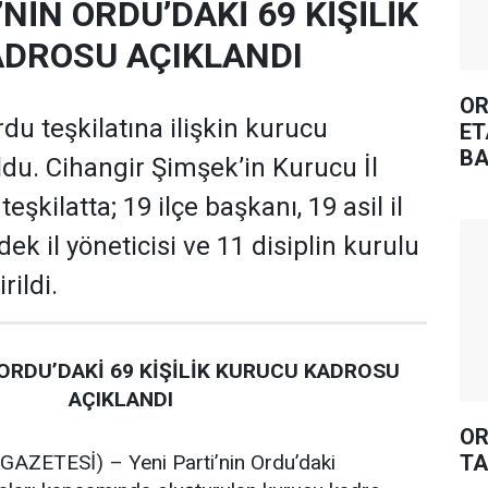
’NİN ORDU’DAKİ 69 KİŞİLİK
DROSU AÇIKLANDI
OR
rdu teşkilatına ilişkin kurucu
ET
BA
oldu. Cihangir Şimşek’in Kurucu İl
şkilatta; 19 ilçe başkanı, 19 asil il
dek il yöneticisi ve 11 disiplin kurulu
rildi.
 ORDU’DAKİ 69 KİŞİLİK KURUCU KADROSU
AÇIKLANDI
OR
TA
ZETESİ) – Yeni Parti’nin Ordu’daki