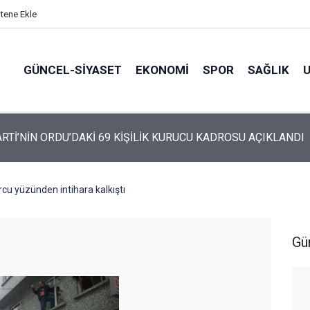
itene Ekle
GÜNCEL-SIYASET
EKONOMI
SPOR
SAĞLIK
ARTİ ALTINORDU’DA KURUCU YÖNETİMİNİ AÇIKLADI
cu yüzünden intihara kalkıştı
Gü