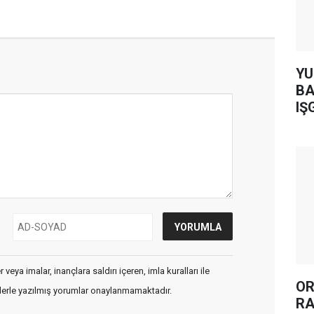
YUH AR
BA
IŞ
veya imalar, inançlara saldırı içeren, imla kuralları ile
OR
flerle yazılmış yorumlar onaylanmamaktadır.
RA