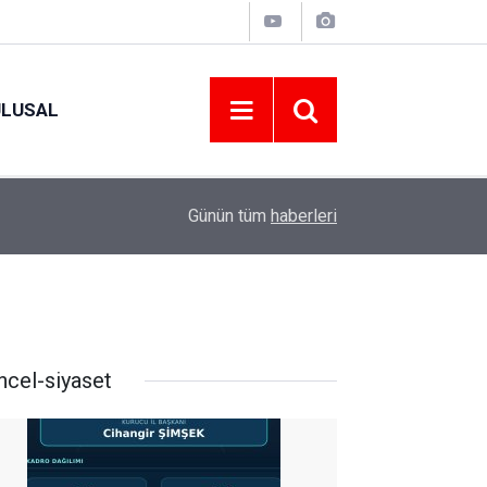
ULUSAL
09:09
ORDU ASKF’DEN İŞ DÜNYASINA AMATÖR SPO
Günün tüm
haberleri
ncel-siyaset