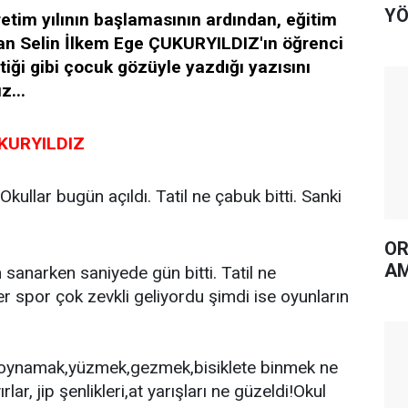
YÖ
etim yılının başlamasının ardından, eğitim
lan Selin İlkem Ege ÇUKURYILDIZ'ın öğrenci
rtiği gibi çocuk gözüyle yazdığı yazısını
z...
UKURYILDIZ
kullar bugün açıldı. Tatil ne çabuk bitti. Sanki
OR
AM
 sanarken saniyede gün bitti. Tatil ne
er spor çok zevkli geliyordu şimdi ise oyunların
 oynamak,yüzmek,gezmek,bisiklete binmek ne
lar, jip şenlikleri,at yarışları ne güzeldi!Okul