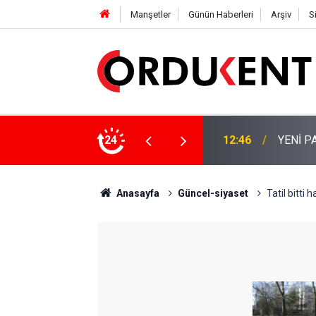
Manşetler
Günün Haberleri
Arşiv
S
 KİŞİLİK KURUCU KADROSU AÇIKLANDI
24
12:22
YENİ P
Anasayfa
Güncel-siyaset
Tatil bitti 