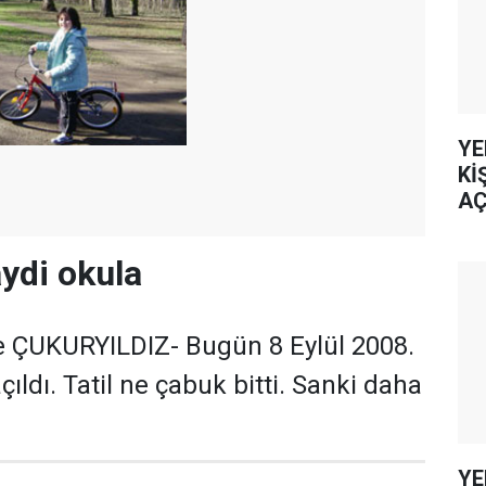
YE
Kİ
AÇ
haydi okula
e ÇUKURYILDIZ- Bugün 8 Eylül 2008.
ıldı. Tatil ne çabuk bitti. Sanki daha
YE