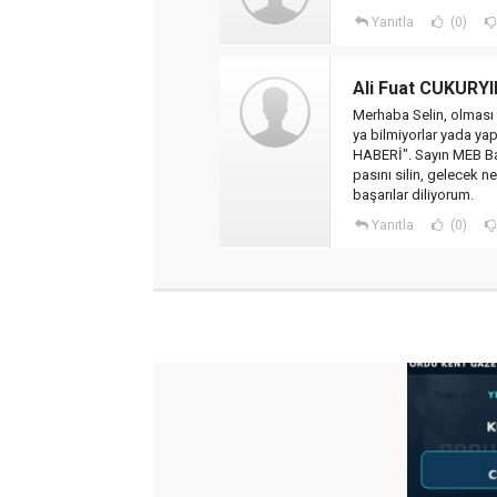
Yanıtla
(0)
Ali Fuat CUKURYI
Merhaba Selin, olması 
ya bilmiyorlar yada y
HABERİ". Sayın MEB Bak
pasını silin, gelecek n
başarılar diliyorum.
Yanıtla
(0)