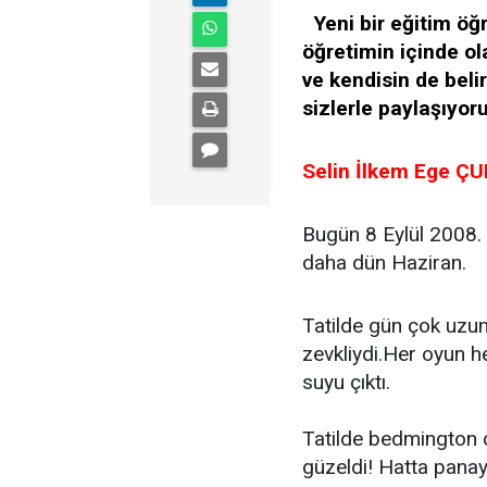
Yeni bir eğitim öğr
öğretimin içinde o
ve kendisin de beli
sizlerle paylaşıyoru
Selin İlkem Ege Ç
Bugün 8 Eylül 2008. O
daha dün Haziran.
Tatilde gün çok uzun
zevkliydi.Her oyun h
suyu çıktı.
Tatilde bedmington
güzeldi! Hatta panayır