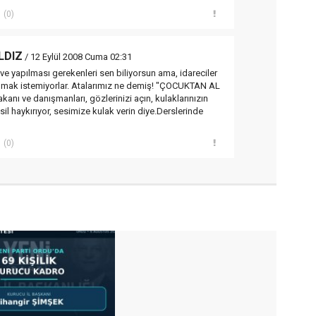
(0)
LDIZ
/ 12 Eylül 2008 Cuma 02:31
ve yapılması gerekenleri sen biliyorsun ama, idareciler
apmak istemiyorlar. Atalarımız ne demiş! "ÇOCUKTAN AL
anı ve danışmanları, gözlerinizi açın, kulaklarınızın
esil haykırıyor, sesimize kulak verin diye.Derslerinde
(0)