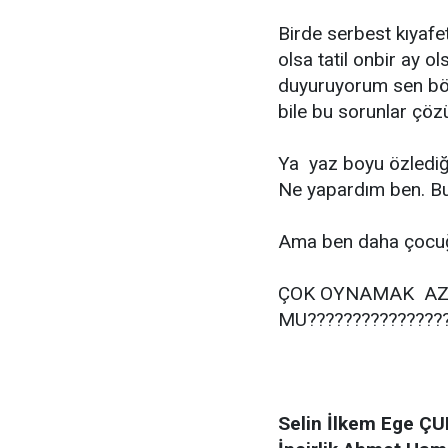
Birde serbest kıyafet
olsa tatil onbir ay o
duyuruyorum sen böy
bile bu sorunlar çöz
Ya yaz boyu özledi
Ne yapardım ben. Bun
Ama ben daha çocuğ
ÇOK OYNAMAK AZ 
MU?????????????????....
Selin İlkem Ege Ç