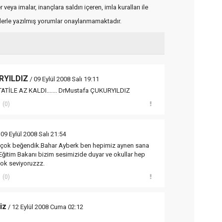
veya imalar, inançlara saldırı içeren, imla kuralları ile
flerle yazılmış yorumlar onaylanmamaktadır.
RYILDIZ
/ 09 Eylül 2008 Salı 19:11
İLE AZ KALDI....... DrMustafa ÇUKURYILDIZ
(0)
 09 Eylül 2008 Salı 21:54
 çok beğendik.Bahar Ayberk ben hepimiz aynen sana
Eğitim Bakanı bizim sesimizide duyar ve okullar hep
 çok seviyoruzzz.
(0)
iz
/ 12 Eylül 2008 Cuma 02:12