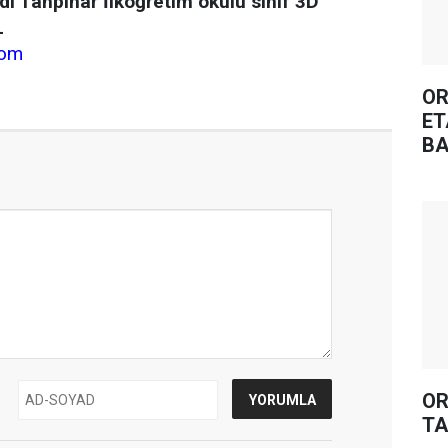
i Tanpınar İlköğretim okulu sınıf 3D
L
com
OR
ET
BA
OR
TA