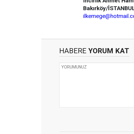
İncirlik Ahmet Hamd
Bakırköy/İSTANBU
ilkemege@hotmail.
HABERE
YORUM KAT