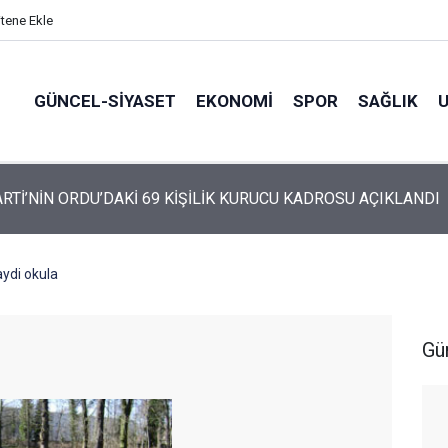
itene Ekle
GÜNCEL-SIYASET
EKONOMI
SPOR
SAĞLIK
ARTİ ALTINORDU’DA KURUCU YÖNETİMİNİ AÇIKLADI
haydi okula
Gü