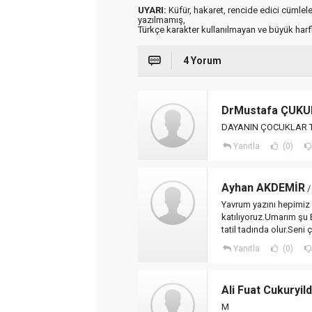
UYARI:
Küfür, hakaret, rencide edici cümleler 
yazılmamış,
Türkçe karakter kullanılmayan ve büyük har
4 Yorum
DrMustafa ÇUKU
DAYANIN ÇOCUKLAR TAT
Yanıtla
(0)
Ayhan AKDEMİR
/
Yavrum yazını hepimiz
katılıyoruz.Umarım şu 
tatil tadında olur.Seni
Yanıtla
(0)
Ali Fuat Cukuryild
M