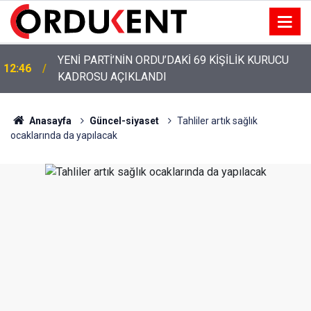
YENİ PARTİ’NİN ORDU’DAKİ 69 KİŞİLİK KURUCU
12:46
KADROSU AÇIKLANDI
YENİ PARTİ ALTINORDU’DA KURUCU YÖNETİMİNİ
12:22
AÇIKLADI
Anasayfa
Güncel-siyaset
Tahliler artık sağlık
ocaklarında da yapılacak