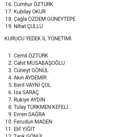
Cumhur ÖZTÜRK
Kubilay OKUR
Çağla ÖZDEM GÜNEYTEPE
Nihat ÇULLU
KURUCU YEDEK İL YÖNETİMİ
Cemil ÖZTÜRK
Cahit MUSABAŞOĞLU
Cüneyt GÖNÜL
Akın AYDEMİR
Beril VAYNİ ÇOL
İsa SARAÇ
Rukiye AYDIN
Tülay TÜRKMEN KEFELİ
Evren SAĞRA
Ferudun MADEN
Elif YİĞİT
Tarık GÖNÜL