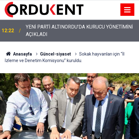
YENİ PARTİ ALTINORDU’DA KURUCU YÖNETİMİNİ
12:22
AÇIKLADI
Anasayfa
Güncel-siyaset
Sokak hayvanları için “İl
İzleme ve Denetim Komisyonu” kuruldu.