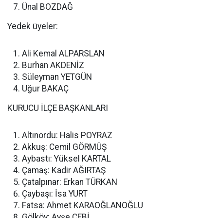
Ünal BOZDAĞ
Yedek üyeler:
Ali Kemal ALPARSLAN
Burhan AKDENİZ
Süleyman YETGÜN
Uğur BAKAÇ
KURUCU İLÇE BAŞKANLARI
Altınordu: Halis POYRAZ
Akkuş: Cemil GÖRMÜŞ
Aybastı: Yüksel KARTAL
Çamaş: Kadir AĞIRTAŞ
Çatalpınar: Erkan TÜRKAN
Çaybaşı: İsa YURT
Fatsa: Ahmet KARAOĞLANOĞLU
Gölköy: Ayşe ÇEBİ