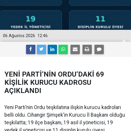
06 Ağustos 2026
12:46
YENİ PARTİ’NİN ORDU’DAKİ 69
KİŞİLİK KURUCU KADROSU
AÇIKLANDI
Yeni Parti’nin Ordu teşkilatına ilişkin kurucu kadroları
belli oldu. Cihangir Şimşek’in Kurucu İl Başkanı olduğu
teşkilatta; 19 ilçe başkanı, 19 asil il yöneticisi, 19
yedek il yöneticisi ve 11 disiplin kurulu üyesi