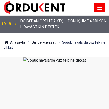
YENİ PARTİ’NİN ORDU’DAKİ 69 KİŞİLİK KURUCU
12:46
KADROSU AÇIKLANDI
Anasayfa
Güncel-siyaset
Soğuk havalarda yüz felcine
dikkat