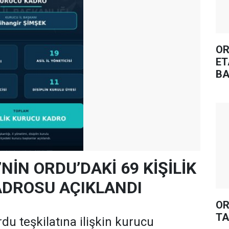
OR
ET
BA
’NİN ORDU’DAKİ 69 KİŞİLİK
DROSU AÇIKLANDI
OR
TA
rdu teşkilatına ilişkin kurucu