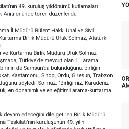
YÖ
atı'nın 49. kuruluş yıldönümü kutlamaları
k Anıtı önünde tören düzenlendi.
ma İl Müdürü Bülent Hakkı Ünal ve Sivil
urtarma Birlik Müdürü Ufuk Solmaz, Atatürk
u.
 ve Kurtarma Birlik Müdürü Ufuk Solmaz
uşmada, Türkiye'de mevcut olan 11 arama
 birinin de Samsun'da bulunduğunu, birliğin
at, Kastamonu, Sinop, Ordu, Giresun, Trabzon
OR
lduğunu söyledi. Solmaz, "Birliğimiz, Karadeniz
AM
ük, en donanımlı ve en eğitimli arama-kurtarma
k devam edeceğini dile getiren Birlik Müdürü
a Teşkilatı'nın kuruluşunun 49. yılını