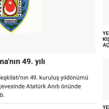
YE
Kİ
AÇ
a'nın 49. yılı
eşkilatı'nın 49. kuruluş yıldönümü
çevesinde Atatürk Anıtı önünde
i.
YE