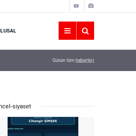
ULUSAL
09:09
ORDU ASKF’DEN İŞ DÜNYASINA AMATÖR SPO
Günün tüm
haberleri
ncel-siyaset