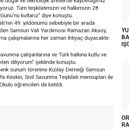
e doğal ve teknolojik afetlerde kaybettiğimiz
nıyoruz. Tüm teşkilatımızın ve halkımızın 28
Günü'nü kutlarız" diye konuştu.
atı'nın 49. yıldönümü sebebiyle bir arada
YUH AR
eden Samsun Vali Yardımcısı Ramazan Aksoy,
BA
nma çalışmalarına her zaman ihtiyaç duyacaktır.
IŞ
vunma çalışanlarına ve Türk halkına kutlu ve
ten diliyorum" şeklinde konuştu.
lenk sunum törenine Kızılay Derneği Samsun
 Keskin, Sivil Savunma Teşkilatı mensupları ile
kulu öğrencileri de katıldı.
OR
RA