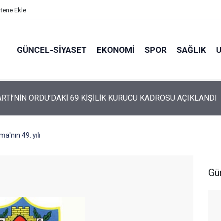
itene Ekle
GÜNCEL-SIYASET
EKONOMI
SPOR
SAĞLIK
ARTİ ALTINORDU’DA KURUCU YÖNETİMİNİ AÇIKLADI
a'nın 49. yılı
Gü