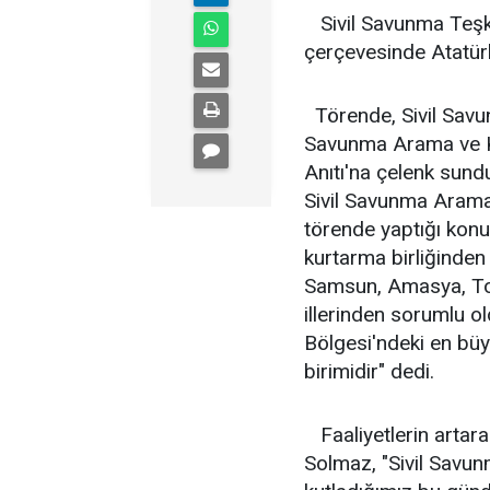
Sivil Savunma Teşkil
çerçevesinde Atatür
Törende, Sivil Savun
Savunma Arama ve K
Anıtı'na çelenk sund
Sivil Savunma Arama
törende yaptığı kon
kurtarma birliğinden
Samsun, Amasya, Tok
illerinden sorumlu o
Bölgesi'ndeki en büy
birimidir" dedi.
Faaliyetlerin artara
Solmaz, "Sivil Savunm