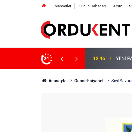
Manşetler
Günün Haberleri
Arşiv
S
 KİŞİLİK KURUCU KADROSU AÇIKLANDI
24
12:22
YENİ P
Anasayfa
Güncel-siyaset
Sivil Savunm