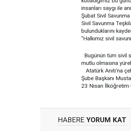
kutladığımız bu günd
insanları saygı ile a
Şubat Sivil Savunma 
Sivil Savunma Teşkil
bulunduklarını kayd
"Halkımız sivil savu
Bugünün tüm sivil sa
mutlu olmasına yürek
Atatürk Anıtı'na çe
Şube Başkanı Mustafa
23 Nisan İlköğretim O
HABERE
YORUM KAT