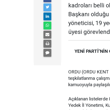
kadroları belli 
Başkanı olduğu te
yöneticisi, 19 ye
üyesi görevlendi
YENİ PARTİ’NİN
ORDU (ORDU KENT GA
teşkilatlanma çalış
kamuoyuyla paylaşıld
Açıklanan listelerde 
Yedek İl Yönetimi, K