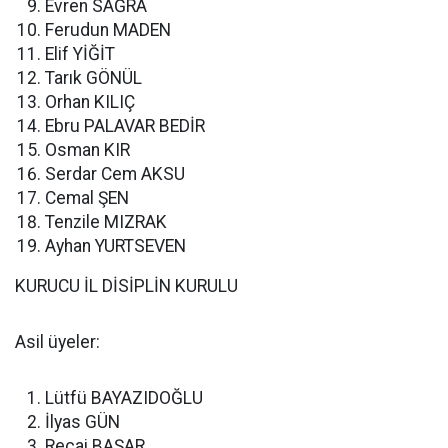
Evren SAĞRA
Ferudun MADEN
Elif YİĞİT
Tarık GÖNÜL
Orhan KILIÇ
Ebru PALAVAR BEDİR
Osman KIR
Serdar Cem AKSU
Cemal ŞEN
Tenzile MIZRAK
Ayhan YURTSEVEN
KURUCU İL DİSİPLİN KURULU
Asil üyeler:
Lütfü BAYAZIDOĞLU
İlyas GÜN
Recai BAŞAR