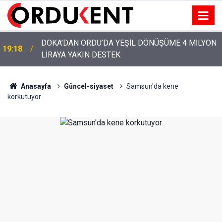
YENİ PARTİ’NİN ORDU’DAKİ 69 KİŞİLİK KURUCU
12:46
KADROSU AÇIKLANDI
Anasayfa
Güncel-siyaset
Samsun'da kene
korkutuyor