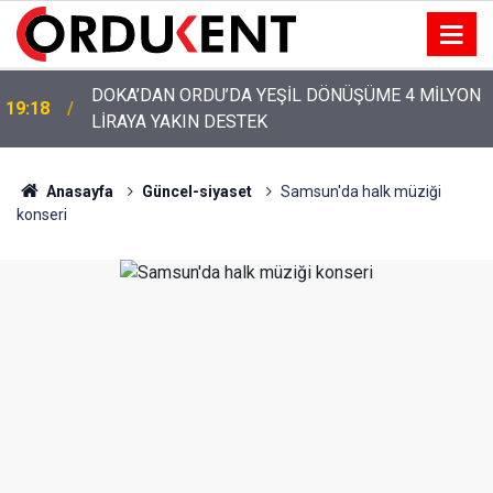
YENİ PARTİ’NİN ORDU’DAKİ 69 KİŞİLİK KURUCU
12:46
KADROSU AÇIKLANDI
Anasayfa
Güncel-siyaset
Samsun'da halk müziği
konseri