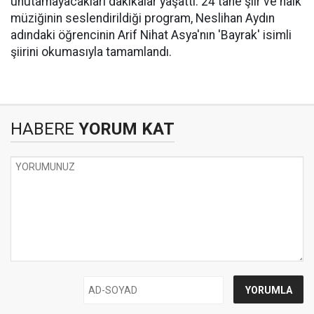
unutamayacakları dakikalar yaşattı. 24 tane şiir ve halk
müziğinin seslendirildiği program, Neslihan Aydın
adındaki öğrencinin Arif Nihat Asya'nın 'Bayrak' isimli
şiirini okumasıyla tamamlandı.
HABERE
YORUM KAT