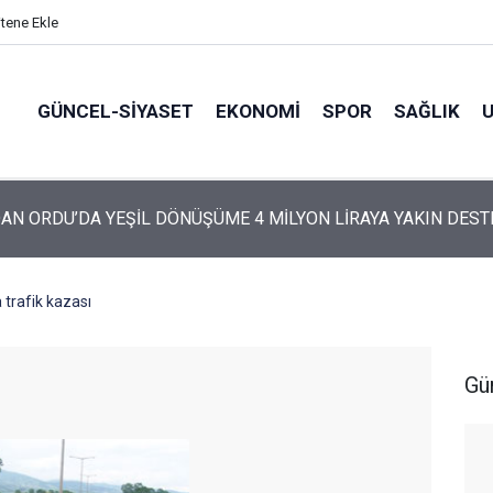
itene Ekle
GÜNCEL-SIYASET
EKONOMI
SPOR
SAĞLIK
ARTİ’NİN ORDU’DAKİ 69 KİŞİLİK KURUCU KADROSU AÇIKLANDI
trafik kazası
Gü