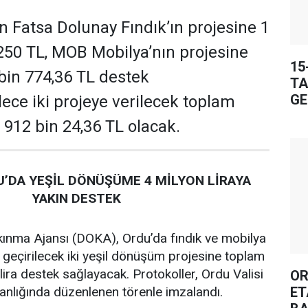
 Fatsa Dolunay Fındık’ın projesine 1
250 TL, MOB Mobilya’nın projesine
15
 bin 774,36 TL destek
TA
GE
ece iki projeye verilecek toplam
 912 bin 24,36 TL olacak.
’DA YEŞİL DÖNÜŞÜME 4 MİLYON LİRAYA
YAKIN DESTEK
ınma Ajansı (DOKA), Ordu’da fındık ve mobilya
 geçirilecek iki yeşil dönüşüm projesine toplam
lira destek sağlayacak. Protokoller, Ordu Valisi
OR
ET
lığında düzenlenen törenle imzalandı.