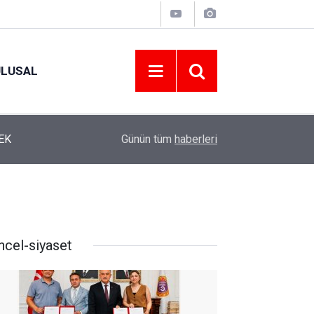
ULUSAL
12:22
YENİ PARTİ ALTINORDU’DA KURUCU YÖNETİMİ
Günün tüm
haberleri
ncel-siyaset