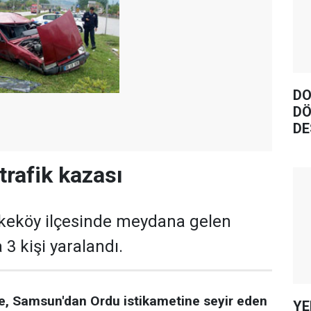
DO
DÖ
DE
trafik kazası
eköy ilçesinde meydana gelen
 3 kişi yaralandı.
öre, Samsun'dan Ordu istikametine seyir eden
YE