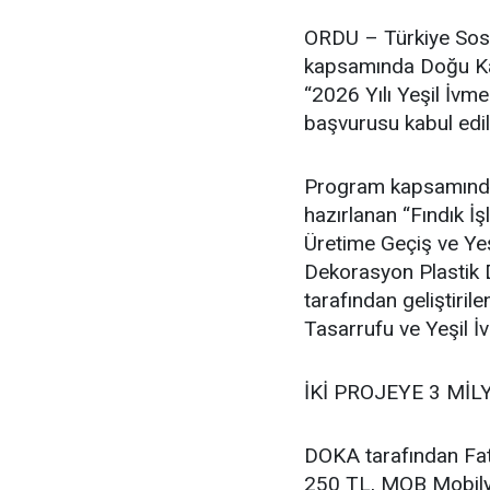
ORDU – Türkiye Sosy
kapsamında Doğu Kar
“2026 Yılı Yeşil İvm
başvurusu kabul edil
Program kapsamında F
hazırlanan “Fındık 
Üretime Geçiş ve Ye
Dekorasyon Plastik D
tarafından geliştir
Tasarrufu ve Yeşil İ
İKİ PROJEYE 3 MİL
DOKA tarafından Fat
250 TL, MOB Mobilya