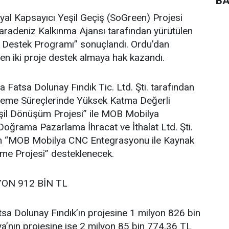
BA
al Kapsayıcı Yeşil Geçiş (SoGreen) Projesi
adeniz Kalkınma Ajansı tarafından yürütülen
e Destek Programı” sonuçlandı. Ordu’dan
en iki proje destek almaya hak kazandı.
atsa Dolunay Fındık Tic. Ltd. Şti. tarafından
İşleme Süreçlerinde Yüksek Katma Değerli
şil Dönüşüm Projesi” ile MOB Mobilya
oğrama Pazarlama İhracat ve İthalat Ltd. Şti.
ilen “MOB Mobilya CNC Entegrasyonu ile Kaynak
vme Projesi” desteklenecek.
YON 912 BİN TL
sa Dolunay Fındık’ın projesine 1 milyon 826 bin
’nın projesine ise 2 milyon 85 bin 774,36 TL