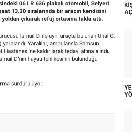
esindeki 06 LR 636 plakalı otomobil, Selyeri
Kİ
at 13.30 sıralarında bir aracın kendisini
AÇ
 yoldan çıkarak refüj ortasına takla attı.
ücüsü İsmail D. ile aynı araçta bulunan Ünal G.
) yaralandı. Yaralılar, ambulansla Samsun
astanesi'ne kaldırılarak tedavi altına alındı.
mail D.'nin hayati tehlikesinin bulunduğu
turma sürdürülüyor.
YE
YÖ