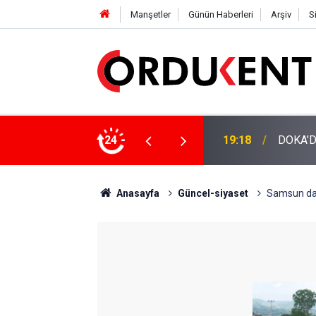
Manşetler
Günün Haberleri
Arşiv
S
NÜŞÜME 4 MİLYON LİRAYA YAKIN DESTEK
24
12:46
YENİ P
Anasayfa
Güncel-siyaset
Samsun da 