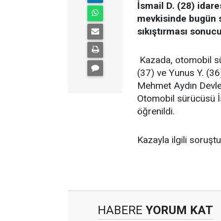
İsmail D. (28) idar
mevkisinde bugün sa
sıkıştırması sonucu
Kazada, otomobil sür
(37) ve Yunus Y. (36
Mehmet Aydın Devlet H
Otomobil sürücüsü İs
öğrenildi.
Kazayla ilgili soruş
HABERE
YORUM KAT