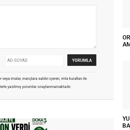
OR
AM
veya imalar, inançlara saldırı içeren, imla kuralları ile
flerle yazılmış yorumlar onaylanmamaktadır.
YUH AR
BA