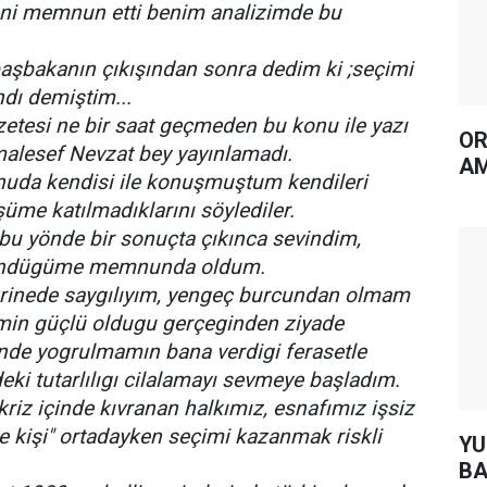
eni memnun etti benim analizimde bu
başbakanın çıkışından sonra dedim ki ;seçimi
dı demiştim...
etesi ne bir saat geçmeden bu konu ile yazı
OR
alesef Nevzat bey yayınlamadı.
AM
nuda kendisi ile konuşmuştum kendileri
me katılmadıklarını söylediler.
bu yönde bir sonuçta çıkınca sevindim,
ündügüme memnunda oldum.
krinede saygılıyım, yengeç burcundan olmam
simin güçlü oldugu gerçeginden ziyade
inde yogrulmamın bana verdigi ferasetle
eki tutarlılıgı cilalamayı sevmeye başladım.
riz içinde kıvranan halkımız, esnafımız işsiz
e kişi" ortadayken seçimi kazanmak riskli
YUH AR
BA