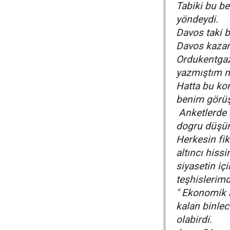
Tabiki bu b
yöndeydi.
Davos taki 
Davos kazan
Ordukentgaz
yazmıştım m
Hatta bu ko
benim görüşü
Anketlerde 
dogru düş
Herkesin fi
altıncı his
siyasetin iç
teşhislerimd
" Ekonomik k
kalan binlec
olabirdi.