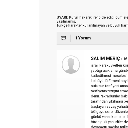
UYARI:
Küfür, hakaret, rencide edici cümleler 
yazılmamış,
Türkçe karakter kullanılmayan ve büyük har
1 Yorum
SALİM MERİÇ
/ 16
israil karakuvvetleri 
yaptıgı açıklama günde
katledilmesi meselesi ve
ile büyüdü.Ermeni soy k
nufuzun tasfiyesi amaçl
tasfiyenin tetigini erm
denir.Pakraduniler bab
tarafından yıkılması be
başlayan savaş yahudil
bölgeye sefer düzenleye
günkü vana ikamet etti
birde gizli yahudiler de
devametti sadıka millet 