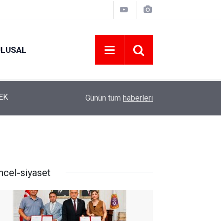
ULUSAL
12:22
YENİ PARTİ ALTINORDU’DA KURUCU YÖNETİMİ
Günün tüm
haberleri
ncel-siyaset