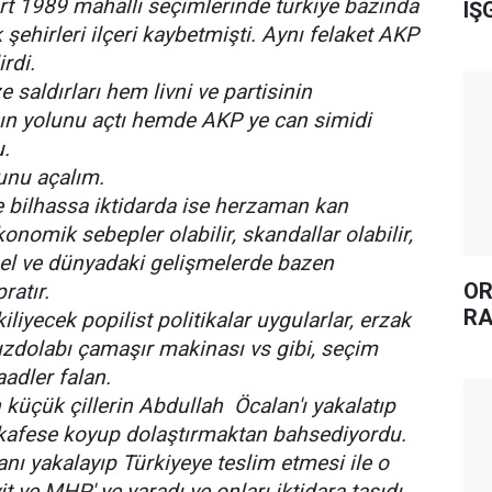
t 1989 mahalli seçimlerinde türkiye bazında
IŞ
şehirleri ilçeri kaybetmişti. Aynı felaket AKP
irdi.
e saldırları hem livni ve partisinin
n yolunu açtı hemde AKP ye can simidi
u.
unu açalım.
e bilhassa iktidarda ise herzaman kan
konomik sebepler olabilir, skandallar olabilir,
sel ve dünyadaki gelişmelerde bazen
OR
pratır.
RA
liyecek popilist politikalar uygularlar, erzak
zdolabı çamaşır makinası vs gibi, seçim
aadler falan.
 küçük çillerin Abdullah Öcalan'ı yakalatıp
kafese koyup dolaştırmaktan bahsediyordu.
lanı yakalayıp Türkiyeye teslim etmesi ile o
 ve MHP' ye yaradı ve onları iktidara taşıdı.