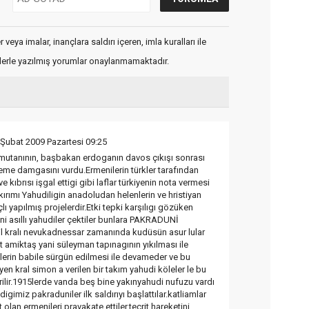
veya imalar, inançlara saldırı içeren, imla kuralları ile
flerle yazılmış yorumlar onaylanmamaktadır.
 Şubat 2009 Pazartesi 09:25
komutanının, başbakan erdoganın davos çıkışı sonrası
me damgasını vurdu.Ermenilerin türkler tarafından
 kıbrısı işgal ettigi gibi laflar türkiyenin nota vermesi
ırımı Yahudiligin anadoludan helenlerin ve hristiyan
ı yapılmış projelerdir.Etki tepki karşılıgı gözüken
eni asıllı yahudiler çektiler bunlara PAKRADUNİ
il kralı nevukadnessar zamanında kudüsün asur lular
t amiktaş yani süleyman tapınagının yıkılması ile
erin babile sürgün edilmesi ile devameder ve bu
n kral simon a verilen bir takım yahudi köleler le bu
rilir.1915lerde vanda beş bine yakınyahudi nufuzu vardı
digimiz pakraduniler ilk saldırıyı başlattılar.katliamlar
olan ermenileri pravakate ettiler,tecrit hareketini