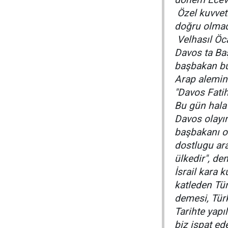
Özel kuvvet
doğru olmadı
Velhasıl Öc
Davos ta Baş
başbakan bu 
Arap alemin
"Davos Fatihi
Bu gün hala 
Davos olayın
başbakanı ola
dostlugu ara
ülkedir", dem
İsrail kara 
katleden Tür
demesi, Tür
Tarihte yapı
biz ispat ed