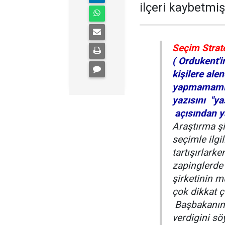
ilçeri kaybetmiş
Seçim Strate
( Ordukent'i
kişilere ale
yapmamamız 
yazısını "ya
açısından y
Araştırma şi
seçimle ilgil
tartışırlark
zapinglerde
şirketinin m
çok dikkat ç
Başbakanın 
verdigini sö