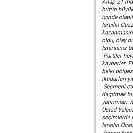
Anap 21 mar
bütün büyük 
içinde olabil
İsrailin Gazz
kazanmasını
oldu, olay b
İsterseniz b
Partiler hel
kayberler. E
belki bölge
iktidarları yı
Seçmeni etki
dagıtmak bu
yatırımları v
Üstad Yalçın
seçimlerde 
İsrailin Öca
dönem Ecevit