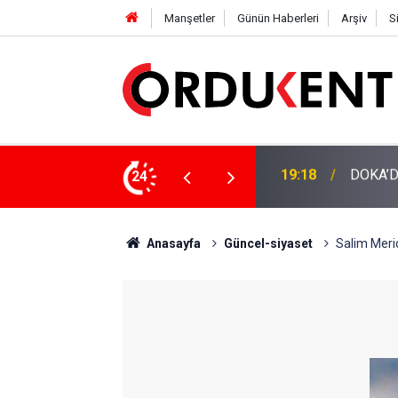
Manşetler
Günün Haberleri
Arşiv
S
NÜŞÜME 4 MİLYON LİRAYA YAKIN DESTEK
24
12:46
YENİ P
Anasayfa
Güncel-siyaset
Salim Meriç