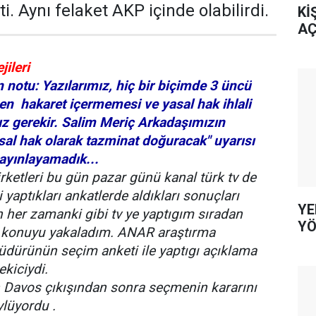
ti. Aynı felaket AKP içinde olabilirdi.
Kİ
AÇ
jileri
n notu: Yazılarımız, hiç bir biçimde 3 üncü
nen hakaret içermemesi ve yasal hak ihlali
gerekir. Salim Meriç Arkadaşımızın
sal hak olarak tazminat doğuracak" uyarısı
ayınlayamadık...
rketleri bu gün pazar günü kanal türk tv de
i yaptıkları ankatlerde aldıkları sonuçları
YE
en her zamanki gibi tv ye yaptıgım sıradan
YÖ
 konuyu yakaladım. ANAR araştırma
üdürünün seçim anketi ile yaptıgı açıklama
ekiciydi.
Davos çıkışından sonra seçmenin kararını
ylüyordu .