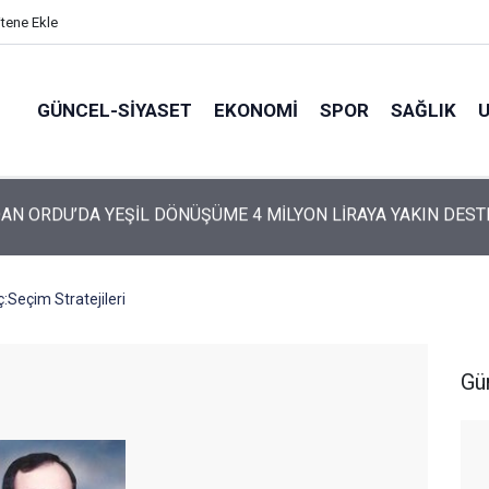
itene Ekle
GÜNCEL-SIYASET
EKONOMI
SPOR
SAĞLIK
ARTİ’NİN ORDU’DAKİ 69 KİŞİLİK KURUCU KADROSU AÇIKLANDI
:Seçim Stratejileri
Gü