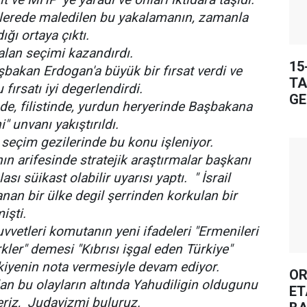
lerede maledilen bu yakalamanın, zamanla
ğı ortaya çıktı.
alan seçimi kazandırdı.
15
bakan Erdogan'a büyük bir fırsat verdi ve
TA
fırsatı iyi degerlendirdi.
GE
de, filistinde, yurdun heryerinde Başbakana
" unvanı yakıştırıldı.
seçim gezilerinde bu konu işleniyor.
ın arifesinde stratejik araştırmalar başkanı
sı süikast olabilir uyarısı yaptı. " İsrail
nan bir ülke degil şerrinden korkulan bir
işti.
kuvvetleri komutanın yeni ifadeleri "Ermenileri
kler" demesi "Kıbrısı işgal eden Türkiye"
kiyenin nota vermesiyle devam ediyor.
OR
lan bu olayların altında Yahudiligin oldugunu
ET
eriz, Judayizmi buluruz.