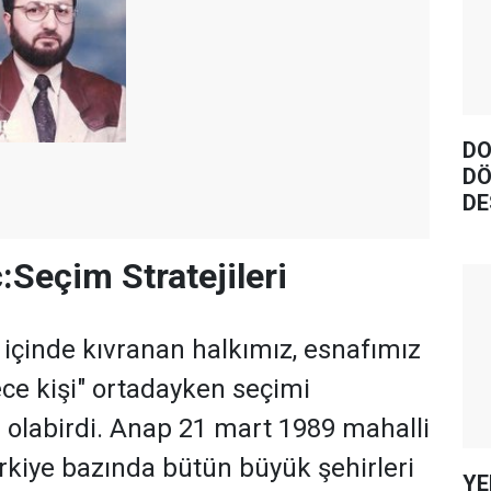
DO
DÖ
DE
:Seçim Stratejileri
 içinde kıvranan halkımız, esnafımız
ece kişi" ortadayken seçimi
 olabirdi. Anap 21 mart 1989 mahalli
rkiye bazında bütün büyük şehirleri
YE