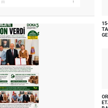
(0)
15
TA
GE
OR
ET