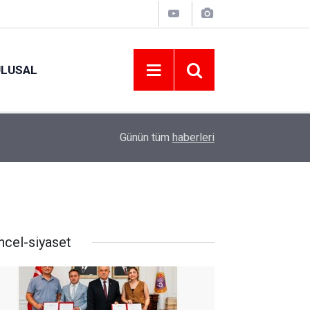
ULUSAL
12:22
YENİ PARTİ ALTINORDU’DA KURUCU YÖNETİMİ
Günün tüm
haberleri
ncel-siyaset