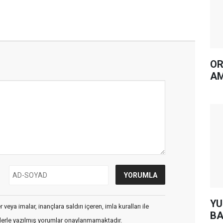
OR
AM
YUH AR
veya imalar, inançlara saldırı içeren, imla kuralları ile
BA
flerle yazılmış yorumlar onaylanmamaktadır.