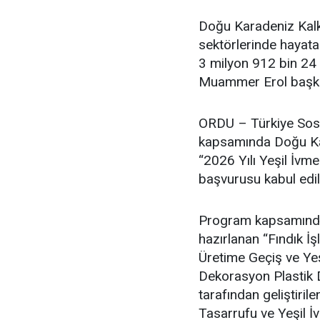
Doğu Karadeniz Kalk
sektörlerinde hayata
3 milyon 912 bin 24 
Muammer Erol başkan
ORDU – Türkiye Sosy
kapsamında Doğu Kar
“2026 Yılı Yeşil İvm
başvurusu kabul edil
Program kapsamında F
hazırlanan “Fındık 
Üretime Geçiş ve Ye
Dekorasyon Plastik D
tarafından geliştir
Tasarrufu ve Yeşil İ