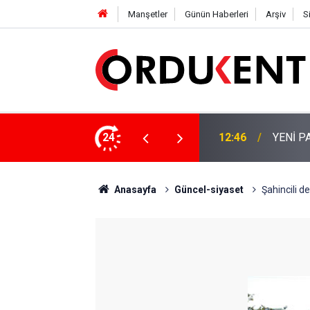
Manşetler
Günün Haberleri
Arşiv
S
NÜŞÜME 4 MİLYON LİRAYA YAKIN DESTEK
24
12:46
YENİ P
Anasayfa
Güncel-siyaset
Şahincili de