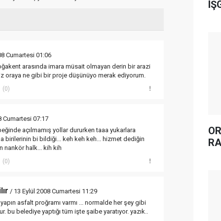
IŞ
08 Cumartesi 01:06
oğakent arasında imara müsait olmayan derin bir arazi
 oraya ne gibi bir proje düşünüyo merak ediyorum.
(0)
8 Cumartesi 07:17
OR
eğinde açılmamış yollar dururken taaa yukarlara
 birilerinin bi bildiği... keh keh keh... hizmet dediğin
RA
n nankör halk... kih kih
(0)
lır
/ 13 Eylül 2008 Cumartesi 11:29
yapın asfalt proğramı varmı ... normalde her şey gibi
ur. bu belediye yaptığı tüm işte şaibe yaratıyor. yazık..