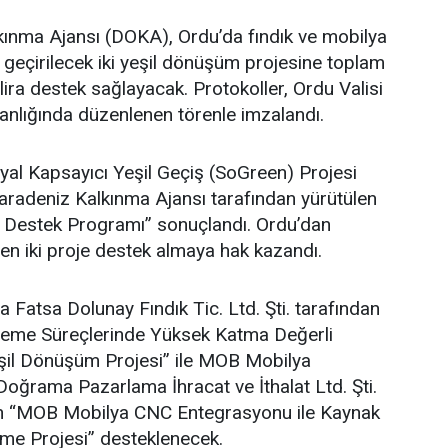
ınma Ajansı (DOKA), Ordu’da fındık ve mobilya
 geçirilecek iki yeşil dönüşüm projesine toplam
lira destek sağlayacak. Protokoller, Ordu Valisi
lığında düzenlenen törenle imzalandı.
al Kapsayıcı Yeşil Geçiş (SoGreen) Projesi
adeniz Kalkınma Ajansı tarafından yürütülen
e Destek Programı” sonuçlandı. Ordu’dan
en iki proje destek almaya hak kazandı.
atsa Dolunay Fındık Tic. Ltd. Şti. tarafından
İşleme Süreçlerinde Yüksek Katma Değerli
şil Dönüşüm Projesi” ile MOB Mobilya
oğrama Pazarlama İhracat ve İthalat Ltd. Şti.
ilen “MOB Mobilya CNC Entegrasyonu ile Kaynak
vme Projesi” desteklenecek.