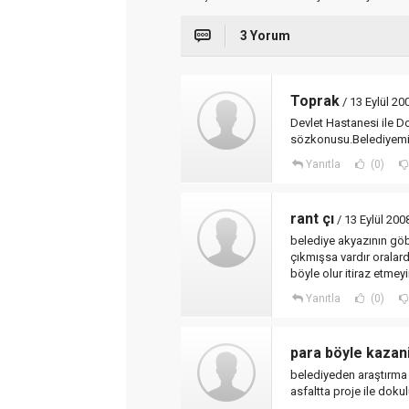
3 Yorum
Toprak
/ 13 Eylül 20
Devlet Hastanesi ile D
sözkonusu.Belediyemiz
Yanıtla
(0)
rant çı
/ 13 Eylül 200
belediye akyazının göb
çıkmışsa vardır oralarda
böyle olur itiraz etmeyi
Yanıtla
(0)
para böyle kazani
belediyeden araştırma 
asfaltta proje ile dokul