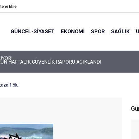
itene Ekle
GÜNCEL-SIYASET
EKONOMI
SPOR
SAĞLIK
UN HAFTALIK GÜVENLİK RAPORU AÇIKLANDI
kaza:1 ölü
Gü