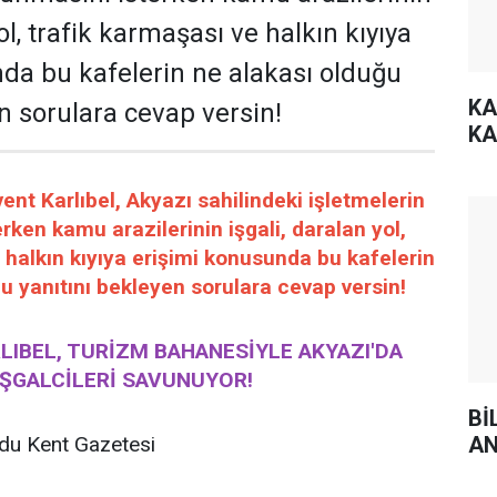
yol, trafik karmaşası ve halkın kıyıya
da bu kafelerin ne alakası olduğu
KA
n sorulara cevap versin!
KA
t Karlıbel, Akyazı sahilindeki işletmelerin
rken kamu arazilerinin işgali, daralan yol,
 halkın kıyıya erişimi konusunda bu kafelerin
u yanıtını bekleyen sorulara cevap versin!
RLIBEL, TURİZM BAHANESİYLE AKYAZI'DA
IŞGALCİLERİ SAVUNUYOR!
Bİ
AN
u Kent Gazetesi