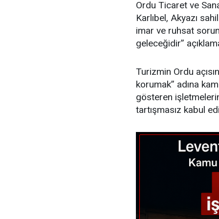
Ordu Ticaret ve San
Karlıbel, Akyazı sahi
imar ve ruhsat sorun
geleceğidir” açıklam
Turizmin Ordu açısın
korumak” adına kamuya
gösteren işletmeleri
tartışmasız kabul ed