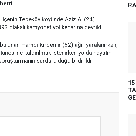
betti.
RA
e, ilçenin Tepeköy köyünde Aziz A. (24)
93 plakalı kamyonet yol kenarına devrildi.
ulunan Hamdi Kırdemir (52) ağır yaralanırken,
anesi'ne kaldırılmak istenirken yolda hayatını
i soruşturmanın sürdürüldüğü bildirildi.
15
TA
GE