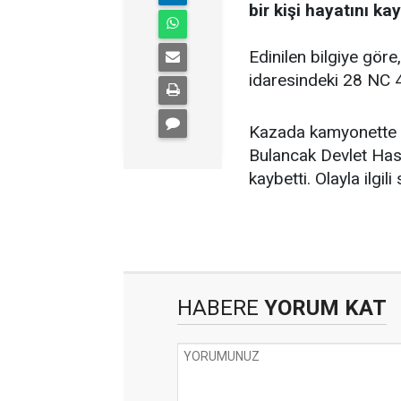
bir kişi hayatını kay
Edinilen bilgiye gör
idaresindeki 28 NC 4
Kazada kamyonette b
Bulancak Devlet Hast
kaybetti. Olayla ilgil
HABERE
YORUM KAT