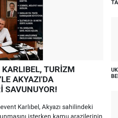
TA
 KARLIBEL, TURİZM
UK
BE
LE AKYAZI'DA
Rİ SAVUNUYOR!
vent Karlıbel, Akyazı sahilindeki
runmasını isterken kamu arazilerinin