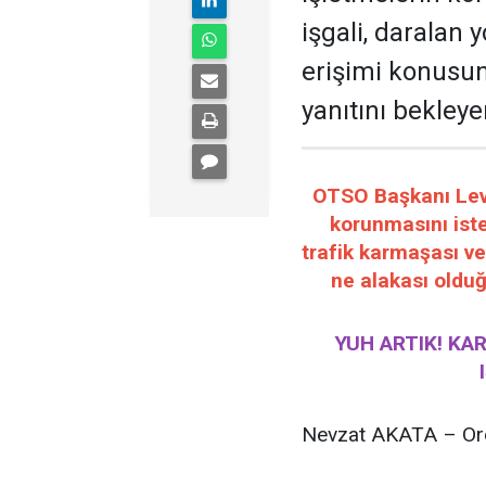
işgali, daralan 
erişimi konusun
yanıtını bekleye
OTSO Başkanı Leven
korunmasını iste
trafik karmaşası ve
ne alakası olduğ
YUH ARTIK! KA
Nevzat AKATA – Ord