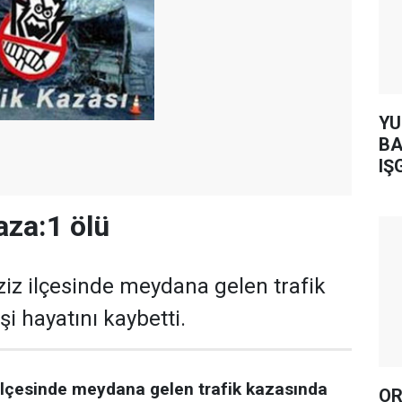
YUH AR
BA
IŞ
aza:1 ölü
ziz ilçesinde meydana gelen trafik
şi hayatını kaybetti.
 ilçesinde meydana gelen trafik kazasında
OR