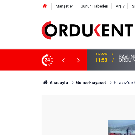
Manşetler
Günün Haberleri
Arşiv
S
24
11:53
ORDU’N
Anasayfa
Güncel-siyaset
Piraziz'de 