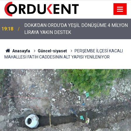
YENİ PARTİ’NİN ORDU’DAKİ 69 KİŞİLİK KURUCU
12:46
KADROSU AÇIKLANDI
Anasayfa
Güncel-siyaset
PERŞEMBE İLÇESİ KACALI
MAHALLESİ FATİH CADDESİNİN ALT YAPISI YENİLENİYOR