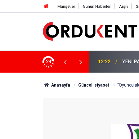
Manşetler
Günün Haberleri
Arşiv
S
 KİŞİLİK KURUCU KADROSU AÇIKLANDI
24
12:22
YENİ P
Anasayfa
Güncel-siyaset
"Oyuncu ala