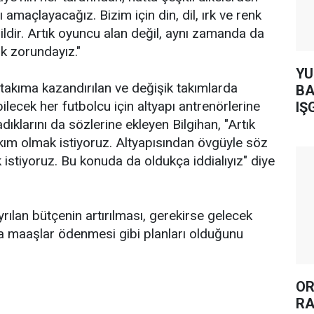
amaçlayacağız. Bizim için din, dil, ırk ve renk
ildir. Artık oyuncu alan değil, aynı zamanda da
ak zorundayız."
YUH AR
 takıma kazandırılan ve değişik takımlarda
BA
lecek her futbolcu için altyapı antrenörlerine
IŞ
ıklarını da sözlerine ekleyen Bilgihan, "Artık
takım olmak istiyoruz. Altyapısından övgüyle söz
 istiyoruz. Bu konuda da oldukça iddialıyız" diye
ayrılan bütçenin artırılması, gerekirse gelecek
a maaşlar ödenmesi gibi planları olduğunu
OR
RA