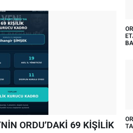
OR
ET
BA
OR
’NİN ORDU’DAKİ 69 KİŞİLİK
TA