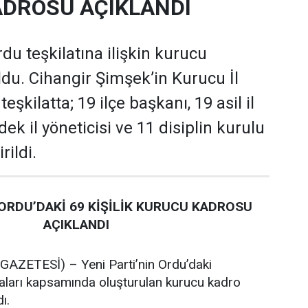
DROSU AÇIKLANDI
rdu teşkilatına ilişkin kurucu
oldu. Cihangir Şimşek’in Kurucu İl
şkilatta; 19 ilçe başkanı, 19 asil il
dek il yöneticisi ve 11 disiplin kurulu
rildi.
 ORDU’DAKİ 69 KİŞİLİK KURUCU KADROSU
AÇIKLANDI
ZETESİ) – Yeni Parti’nin Ordu’daki
maları kapsamında oluşturulan kurucu kadro
ı.