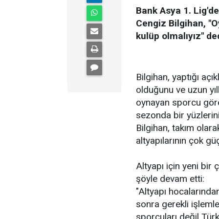
Bank Asya 1. Lig'd
Cengiz Bilgihan, "
kulüp olmalıyız" ded
Bilgihan, yaptığı açı
olduğunu ve uzun yıl
oynayan sporcu görem
sezonda bir yüzlerin
Bilgihan, takım olarak
altyapılarının çok gü
Altyapı için yeni bir 
şöyle devam etti:
"Altyapı hocalarından
sonra gerekli işleml
sporcuları değil Türk