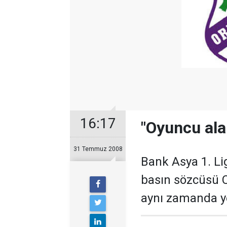
16:17
"Oyuncu alan
31 Temmuz 2008
Bank Asya 1. L
basın sözcüsü C
aynı zamanda ye