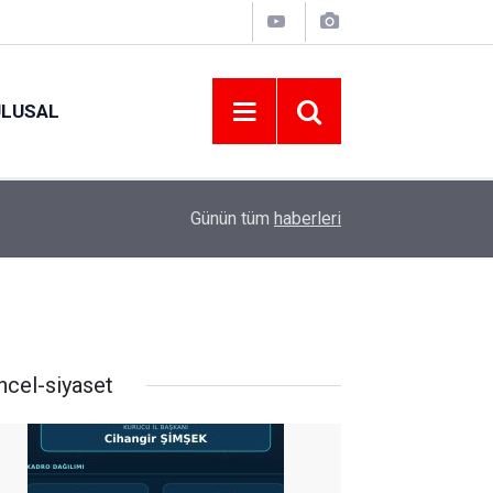
ULUSAL
09:09
ORDU ASKF’DEN İŞ DÜNYASINA AMATÖR SPO
Günün tüm
haberleri
ncel-siyaset