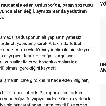
YÖ
e mücadele eden Orduspor'da, basın sözcüsü
Oyuncu alan değil, aynı zamanda yetiştiren
i.
klamada, Orduspor'un alt yapısının yetersiz
lardır alt yapıdan çıkarak A takımda futbol
ediklerini söylediYeni yönetim ile birlikte yeni
in altyapıya dönük olacağını vurgulayan
 uzun yıllar liglerde başarılı olmaları için
OR
çlü olması gerektiğini kaydetti.
AM
çalışmanın içine girdiklerini ifade eden Bilgihan,
 birer rapor istedik. Bu raporu inceledikten
eri yapacağız. Altyapıya sadece Ordulu yetenekli
iye'nin her tarafından, hatta çeşitli ülkelerden