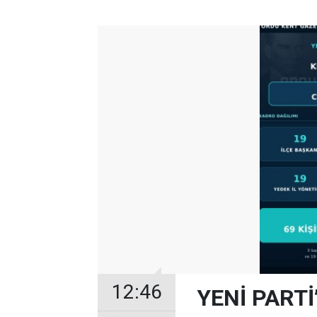
12:46
YENİ PARTİ