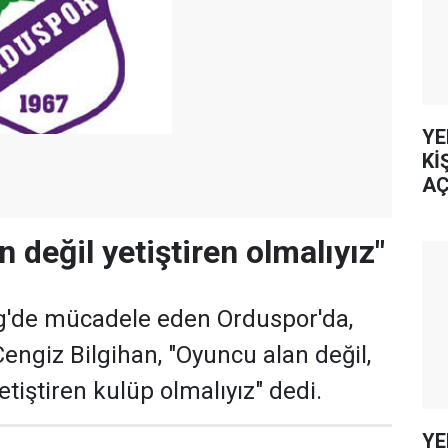
YE
Kİ
AÇ
 değil yetiştiren olmalıyız"
ig'de mücadele eden Orduspor'da,
engiz Bilgihan, "Oyuncu alan değil,
tiştiren kulüp olmalıyız" dedi.
YE