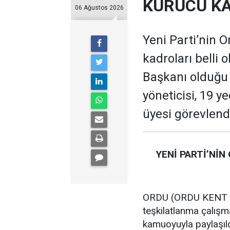
KURUCU KA
06 Ağustos 2026
Yeni Parti’nin O
kadroları belli 
Başkanı olduğu te
yöneticisi, 19 ye
üyesi görevlendi
YENİ PARTİ’NİN
ORDU (ORDU KENT GA
teşkilatlanma çalış
kamuoyuyla paylaşıld