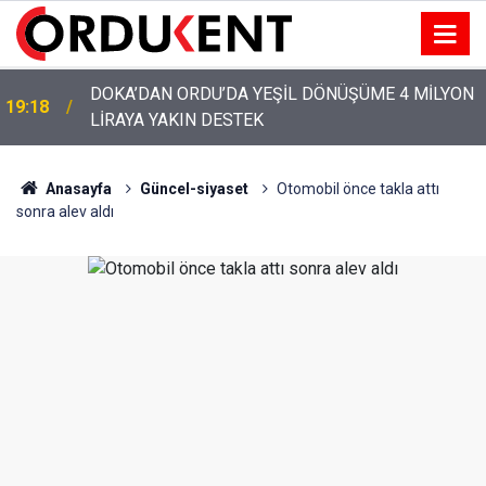
YENİ PARTİ’NİN ORDU’DAKİ 69 KİŞİLİK KURUCU
12:46
KADROSU AÇIKLANDI
Anasayfa
Güncel-siyaset
Otomobil önce takla attı
sonra alev aldı