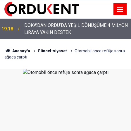
YENİ PARTİ’NİN ORDU’DAKİ 69 KİŞİLİK KURUCU
12:46
KADROSU AÇIKLANDI
Anasayfa
Güncel-siyaset
Otomobil önce refüje sonra
ağaca çarptı