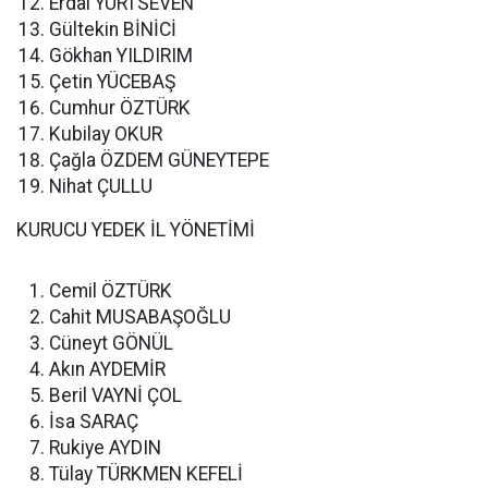
Erdal YURTSEVEN
Gültekin BİNİCİ
Gökhan YILDIRIM
Çetin YÜCEBAŞ
Cumhur ÖZTÜRK
Kubilay OKUR
Çağla ÖZDEM GÜNEYTEPE
Nihat ÇULLU
KURUCU YEDEK İL YÖNETİMİ
Cemil ÖZTÜRK
Cahit MUSABAŞOĞLU
Cüneyt GÖNÜL
Akın AYDEMİR
Beril VAYNİ ÇOL
İsa SARAÇ
Rukiye AYDIN
Tülay TÜRKMEN KEFELİ