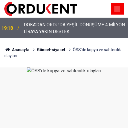
DOKA’DAN ORDU’DA YEŞİL DÖNÜŞÜME 4 MİLYON
19:18
LİRAYA YAKIN DESTEK
YENİ PARTİ’NİN ORDU’DAKİ 69 KİŞİLİK KURUCU
12:46
KADROSU AÇIKLANDI
Anasayfa
Güncel-siyaset
ÖSS'de kopya ve sahtecilik
olayları