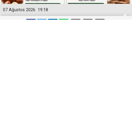
07 Ağustos 2026
19:18
DOKA’DAN ORDU’DA YEŞİL
DÖNÜŞÜME 4 MİLYON LİRAYA YAKIN
DESTEK
DOKA tarafından Fatsa Dolunay Fındık’ın projesine 1
milyon 826 bin 250 TL, MOB Mobilya’nın projesine ise
2 milyon 85 bin 774,36 TL destek sağlanacak.Böylece
iki projeye verilecek toplam destek 3 milyon 912 bin
24,36 TL olacak.