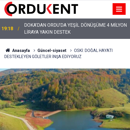
YENİ PARTİ’NİN ORDU’DAKİ 69 KİŞİLİK KURUCU
12:46
KADROSU AÇIKLANDI
Anasayfa
Güncel-siyaset
OSKİ: DOĞAL HAYATI
DESTEKLEYEN GÖLETLER İNŞA EDİYORUZ