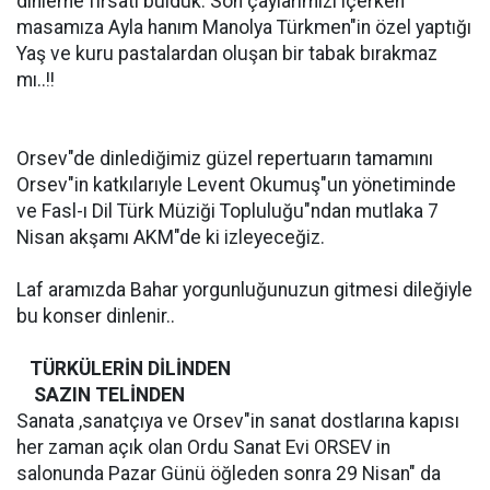
dinleme fırsatı bulduk. Son çaylarımızı içerken
masamıza Ayla hanım Manolya Türkmen"in özel yaptığı
Yaş ve kuru pastalardan oluşan bir tabak bırakmaz
mı..!!
Orsev"de dinlediğimiz güzel repertuarın tamamını
Orsev"in katkılarıyle Levent Okumuş"un yönetiminde
ve Fasl-ı Dil Türk Müziği Topluluğu"ndan mutlaka 7
Nisan akşamı AKM"de ki izleyeceğiz.
Laf aramızda Bahar yorgunluğunuzun gitmesi dileğiyle
bu konser dinlenir..
TÜRKÜLERİN DİLİNDEN
SAZIN TELİNDEN
Sanata ,sanatçıya ve Orsev"in sanat dostlarına kapısı
her zaman açık olan Ordu Sanat Evi ORSEV in
salonunda Pazar Günü öğleden sonra 29 Nisan" da