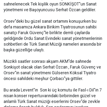
sahnelenecek Tek kişilik oyun SONKİŞOT"un Sanat
yönetmeni ve Başoyuncusu Serhat Özcan geldiler.
Orsev"deki bu güzel sanat ortamını konuşurken bu
defa masamıza Ankara Birikim Tiyatrosunun sahibi
sanatçı Faruk Güvenç"le birlikte demli çaylarda
geldiğinde Ordu Sanat Evindeki sanat yönetmenlerinin
sohbetleri de Türk Sanat Müziği nameleri arasında bir
başka güzelliğe ulaştı.
Müzikli saatler sonrası akşam AKM"de sahnede
Sonkişot olacak olan Serhat Özcan , Faruk Güvenç ve
Orsev"in sanat yönetmeni Gülseren Köksal Tiyatro
öncesi sahildeki meşhur Çorbacı"ya gittiler.
Bu arada Levent"in  Son ki üç komutu ile Fasl-ı Dil"in 7
nisan konser repertuvarındaki birbirinden güzel ve
anlamlı Türk Sanat müziği eserlerini Orsev"de zevkle