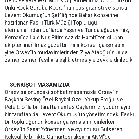
Genç ve yetenekli Müzik Öğretmenimiz, Ordu"muzun
Ünlü Rock Gurubu Köprü"nün bas gitaristi ve solisti
Levent Okumuş"un Şef"liğinde Bahar Konserine
hazırlanan Fasl-ı Türk Müziği Topluluğu
elemanlarından Ud"larda Yaşar ve Tunca ağabeyimiz,
Keman"da Lale Nur, Ritim saz da Hamit"ten oluşan
ekipten inanılmaz güzel bir mini konser çalışmasını
yine Orsev"in müdavimlerinden Ziya Ataoğlu"nun da
zaman zaman fasıllara eşlik etmesiyle zevkle dinledik.
SONKİŞOT MASAMIZDA
Orsev salonundaki sohbet masamızda Orsev"in
Başkanı Sevinç Özel-Baykal Özel, Yakup Eroğlu ve
Pele Erol"la bir taraftan enfes Çaylarımızı yudumlayıp
bir taraftan da Levent Okumuş"un yönetimindeki Fasl-ı
Dil topluluğunun konser çalışmalarını dinlerken
Orsev"in Sanat Yönetmeni ve oyuncusu Gülseren
Köksal ile birlikte Cumartesi akşamı AKM"de