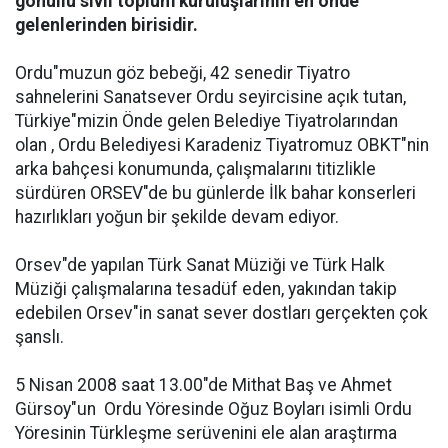
gönüllü sivil toplum kuruluşlarının en önde
gelenlerinden birisidir.
Ordu"muzun göz bebeği, 42 senedir Tiyatro
sahnelerini Sanatsever Ordu seyircisine açık tutan,
Türkiye"mizin Önde gelen Belediye Tiyatrolarından
olan , Ordu Belediyesi Karadeniz Tiyatromuz OBKT"nin
arka bahçesi konumunda, çalışmalarını titizlikle
sürdüren ORSEV"de bu günlerde İlk bahar konserleri
hazırlıkları yoğun bir şekilde devam ediyor.
Orsev"de yapılan Türk Sanat Müziği ve Türk Halk
Müziği çalışmalarına tesadüf eden, yakından takip
edebilen Orsev"in sanat sever dostları gerçekten çok
şanslı.
5 Nisan 2008 saat 13.00"de Mithat Baş ve Ahmet
Gürsoy"un  Ordu Yöresinde Oğuz Boyları isimli Ordu
Yöresinin Türkleşme serüvenini ele alan araştırma