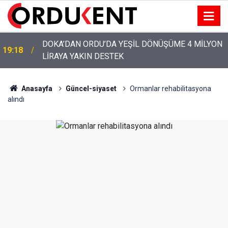
YENİ PARTİ’NİN ORDU’DAKİ 69 KİŞİLİK KURUCU
12:46
KADROSU AÇIKLANDI
Anasayfa
Güncel-siyaset
Ormanlar rehabilitasyona
alındı