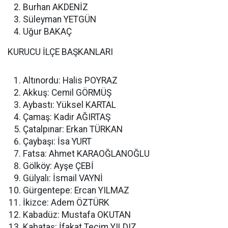
Burhan AKDENİZ
Süleyman YETGÜN
Uğur BAKAÇ
KURUCU İLÇE BAŞKANLARI
Altınordu: Halis POYRAZ
Akkuş: Cemil GÖRMÜŞ
Aybastı: Yüksel KARTAL
Çamaş: Kadir AĞIRTAŞ
Çatalpınar: Erkan TÜRKAN
Çaybaşı: İsa YURT
Fatsa: Ahmet KARAOĞLANOĞLU
Gölköy: Ayşe ÇEBİ
Gülyalı: İsmail VAYNİ
Gürgentepe: Ercan YILMAZ
İkizce: Adem ÖZTÜRK
Kabadüz: Mustafa OKUTAN
Kabataş: İfakat Tecim YILDIZ