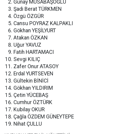
Günay MUSABAŞOĞLU
Şadi Berat TÜRKMEN
Özgü ÖZGÜR
Cansu POYRAZ KALPAKLI
Gökhan YEŞİLYURT
Atakan ÖZKAN
Uğur YAVUZ
Fatih HARTAMACI
Sevgi KILIÇ
Zafer Onur ATASOY
Erdal YURTSEVEN
Gültekin BİNİCİ
Gökhan YILDIRIM
Çetin YÜCEBAŞ
Cumhur ÖZTÜRK
Kubilay OKUR
Çağla ÖZDEM GÜNEYTEPE
Nihat ÇULLU