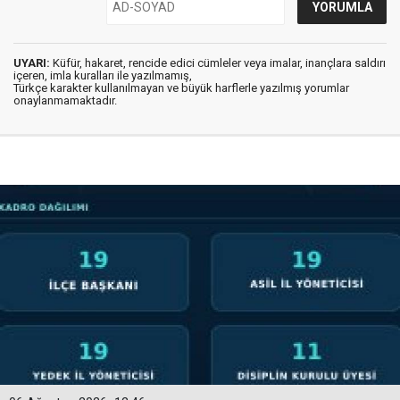
UYARI:
Küfür, hakaret, rencide edici cümleler veya imalar, inançlara saldırı
içeren, imla kuralları ile yazılmamış,
Türkçe karakter kullanılmayan ve büyük harflerle yazılmış yorumlar
onaylanmamaktadır.