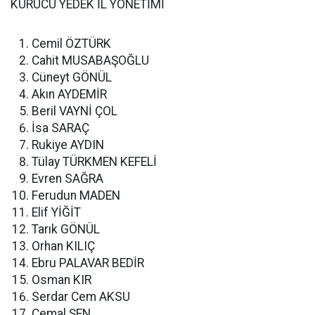
KURUCU YEDEK İL YÖNETİMİ
Cemil ÖZTÜRK
Cahit MUSABAŞOĞLU
Cüneyt GÖNÜL
Akın AYDEMİR
Beril VAYNİ ÇOL
İsa SARAÇ
Rukiye AYDIN
Tülay TÜRKMEN KEFELİ
Evren SAĞRA
Ferudun MADEN
Elif YİĞİT
Tarık GÖNÜL
Orhan KILIÇ
Ebru PALAVAR BEDİR
Osman KIR
Serdar Cem AKSU
Cemal ŞEN