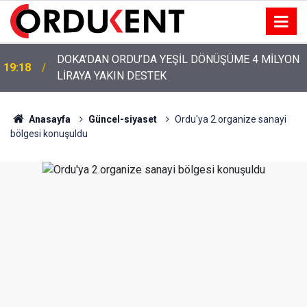
YENİ PARTİ’NİN ORDU’DAKİ 69 KİŞİLİK KURUCU
12:46
KADROSU AÇIKLANDI
Anasayfa
Güncel-siyaset
Ordu'ya 2.organize sanayi
bölgesi konuşuldu