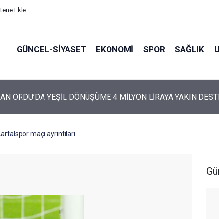
itene Ekle
GÜNCEL-SIYASET
EKONOMI
SPOR
SAĞLIK
AN ORDU’DA YEŞİL DÖNÜŞÜME 4 MİLYON LİRAYA YAKIN DEST
ARTİ’NİN ORDU’DAKİ 69 KİŞİLİK KURUCU KADROSU AÇIKLANDI
rtalspor maçı ayrıntıları
Gü