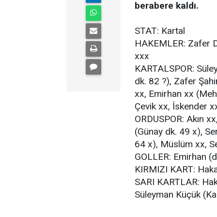
berabere kaldı.
STAT: Kartal
HAKEMLER: Zafer De
xxx
KARTALSPOR: Süley
dk. 82 ?), Zafer Şah
xx, Emirhan xx (Meh
Çevik xx, İskender 
ORDUSPOR: Akın xx,
(Günay dk. 49 x), Se
64 x), Müslüm xx, Se
GOLLER: Emirhan (dk
KIRMIZI KART: Haka
SARI KARTLAR: Haka
Süleyman Küçük (Ka