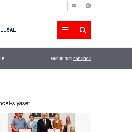
ULUSAL
EK
12:22
YENİ PARTİ ALTINORDU’DA KURUCU YÖNETİMİ
Günün tüm
haberleri
ncel-siyaset