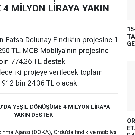
4 MİLYON LİRAYA YAKIN
15
TA
 Fatsa Dolunay Fındık’ın projesine 1
GE
250 TL, MOB Mobilya’nın projesine
 bin 774,36 TL destek
ece iki projeye verilecek toplam
 912 bin 24,36 TL olacak.
’DA YEŞİL DÖNÜŞÜME 4 MİLYON LİRAYA
YAKIN DESTEK
OR
ET
ınma Ajansı (DOKA), Ordu’da fındık ve mobilya