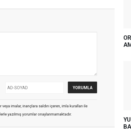
OR
AM
veya imalar, inançlara saldırı içeren, imla kuralları ile
flerle yazılmış yorumlar onaylanmamaktadır.
YUH AR
BA