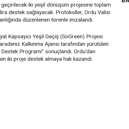
BA
 geçirilecek iki yeşil dönüşüm projesine toplam
lira destek sağlayacak. Protokoller, Ordu Valisi
lığında düzenlenen törenle imzalandı.
al Kapsayıcı Yeşil Geçiş (SoGreen) Projesi
adeniz Kalkınma Ajansı tarafından yürütülen
e Destek Programı” sonuçlandı. Ordu’dan
en iki proje destek almaya hak kazandı.
atsa Dolunay Fındık Tic. Ltd. Şti. tarafından
İşleme Süreçlerinde Yüksek Katma Değerli
şil Dönüşüm Projesi” ile MOB Mobilya
oğrama Pazarlama İhracat ve İthalat Ltd. Şti.
ilen “MOB Mobilya CNC Entegrasyonu ile Kaynak
vme Projesi” desteklenecek.