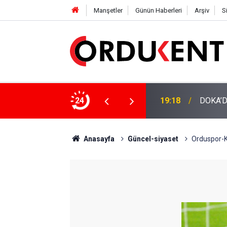
Manşetler
Günün Haberleri
Arşiv
S
19:18
DOKA’D
24
12:46
YENİ P
Anasayfa
Güncel-siyaset
Orduspor-Ka