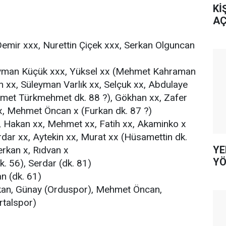
Kİ
AÇ
mir xxx, Nurettin Çiçek xxx, Serkan Olguncan
man Küçük xxx, Yüksel xx (Mehmet Kahraman
in xx, Süleyman Varlık xx, Selçuk xx, Abdulaye
met Türkmehmet dk. 88 ?), Gökhan xx, Zafer
xx, Mehmet Öncan x (Furkan dk. 87 ?)
 Hakan xx, Mehmet xx, Fatih xx, Akaminko x
rdar xx, Aytekin xx, Murat xx (Hüsamettin dk.
YE
rkan x, Rıdvan x
YÖ
. 56), Serdar (dk. 81)
n (dk. 61)
n, Günay (Orduspor), Mehmet Öncan,
rtalspor)