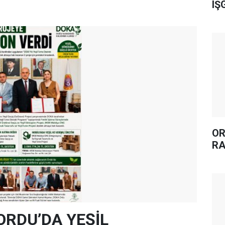
IŞ
OR
RA
ORDU’DA YEŞİL