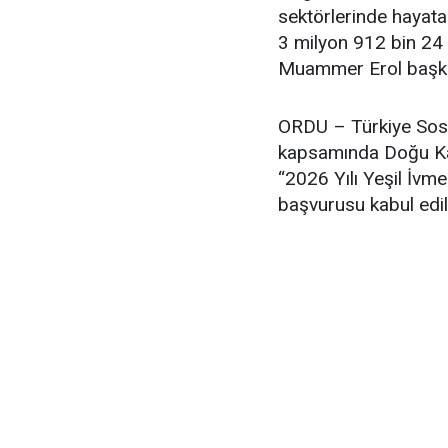
sektörlerinde hayata
3 milyon 912 bin 24 
Muammer Erol başkan
ORDU – Türkiye Sosy
kapsamında Doğu Kar
“2026 Yılı Yeşil İvm
başvurusu kabul edil
Program kapsamında F
hazırlanan “Fındık 
Üretime Geçiş ve Ye
Dekorasyon Plastik D
tarafından geliştir
Tasarrufu ve Yeşil İ