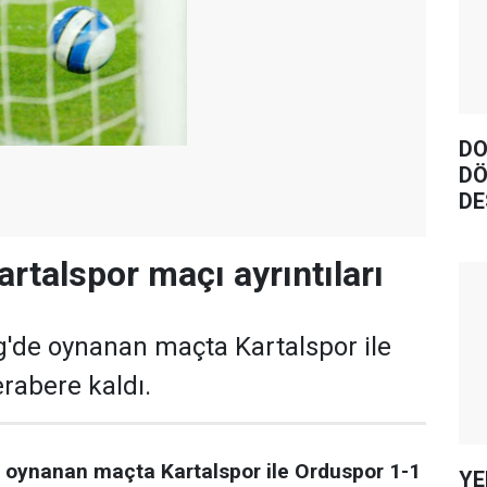
DO
DÖ
DE
rtalspor maçı ayrıntıları
g'de oynanan maçta Kartalspor ile
rabere kaldı.
e oynanan maçta Kartalspor ile Orduspor 1-1
YE