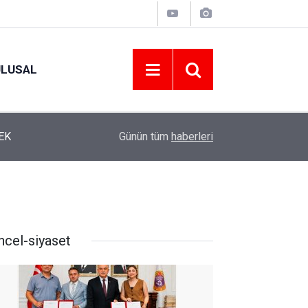
ULUSAL
12:22
YENİ PARTİ ALTINORDU’DA KURUCU YÖNETİMİ
Günün tüm
haberleri
ncel-siyaset