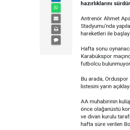
hazırlıklarını sürdü
Antrenör Ahmet Apa
Stadyumu'nda yapılan
hareketleri ile başl
Hafta sonu oynanac
Karabükspor maçında
futbolcu bulunmuyor
Bu arada, Orduspor 
listesini yarın açıklay
AA muhabirinin kulüp 
önce olağanüstü kon
ve divan kurulu tara
hafta süre verilen Bo