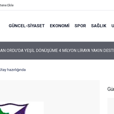
itene Ekle
GÜNCEL-SIYASET
EKONOMI
SPOR
SAĞLIK
ARTİ’NİN ORDU’DAKİ 69 KİŞİLİK KURUCU KADROSU AÇIKLANDI
tay hazırlığında
Gü