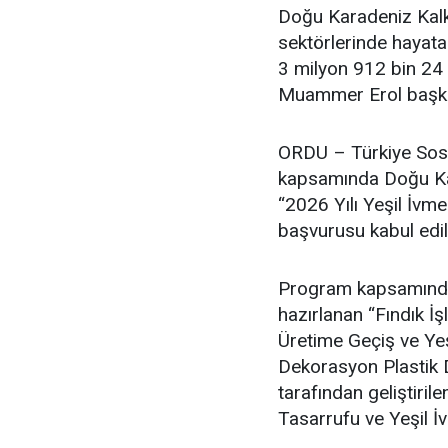
Doğu Karadeniz Kalk
sektörlerinde hayata
3 milyon 912 bin 24 
Muammer Erol başkan
ORDU – Türkiye Sosy
kapsamında Doğu Kar
“2026 Yılı Yeşil İvm
başvurusu kabul edil
Program kapsamında F
hazırlanan “Fındık 
Üretime Geçiş ve Ye
Dekorasyon Plastik D
tarafından geliştir
Tasarrufu ve Yeşil İ