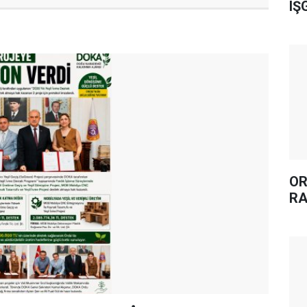
IŞ
OR
RA