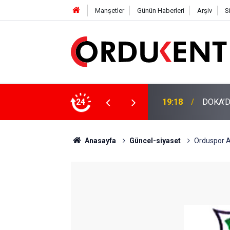
Manşetler
Günün Haberleri
Arşiv
S
NÜŞÜME 4 MİLYON LİRAYA YAKIN DESTEK
24
12:46
YENİ P
Anasayfa
Güncel-siyaset
Orduspor Al