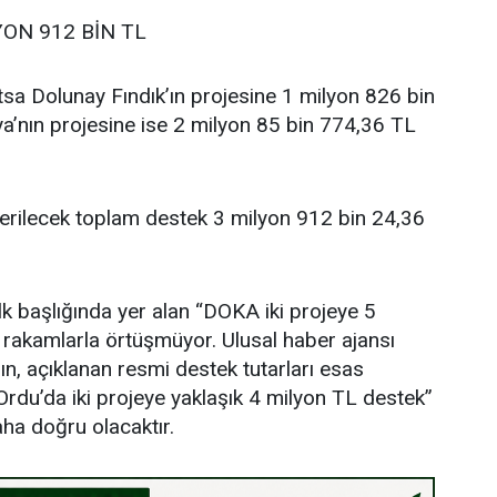
YON 912 BİN TL
sa Dolunay Fındık’ın projesine 1 milyon 826 bin
’nın projesine ise 2 milyon 85 bin 774,36 TL
verilecek toplam destek 3 milyon 912 bin 24,36
lk başlığında yer alan “DOKA iki projeye 5
i rakamlarla örtüşmüyor. Ulusal haber ajansı
ın, açıklanan resmi destek tutarları esas
rdu’da iki projeye yaklaşık 4 milyon TL destek”
aha doğru olacaktır.