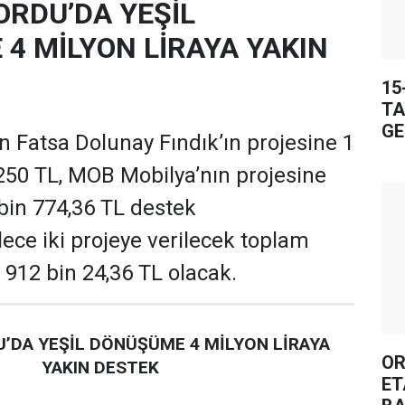
ORDU’DA YEŞİL
4 MİLYON LİRAYA YAKIN
15
TA
GE
 Fatsa Dolunay Fındık’ın projesine 1
250 TL, MOB Mobilya’nın projesine
 bin 774,36 TL destek
ece iki projeye verilecek toplam
 912 bin 24,36 TL olacak.
’DA YEŞİL DÖNÜŞÜME 4 MİLYON LİRAYA
OR
YAKIN DESTEK
ET