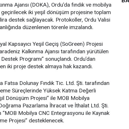
BA
ınma Ajansı (DOKA), Ordu’da fındık ve mobilya
 geçirilecek iki yeşil dönüşüm projesine toplam
lira destek sağlayacak. Protokoller, Ordu Valisi
lığında düzenlenen törenle imzalandı.
al Kapsayıcı Yeşil Geçiş (SoGreen) Projesi
adeniz Kalkınma Ajansı tarafından yürütülen
e Destek Programı” sonuçlandı. Ordu’dan
en iki proje destek almaya hak kazandı.
atsa Dolunay Fındık Tic. Ltd. Şti. tarafından
İşleme Süreçlerinde Yüksek Katma Değerli
şil Dönüşüm Projesi” ile MOB Mobilya
oğrama Pazarlama İhracat ve İthalat Ltd. Şti.
ilen “MOB Mobilya CNC Entegrasyonu ile Kaynak
vme Projesi” desteklenecek.