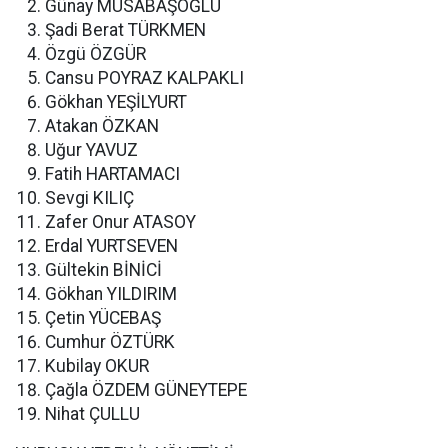
Günay MUSABAŞOĞLU
Şadi Berat TÜRKMEN
Özgü ÖZGÜR
Cansu POYRAZ KALPAKLI
Gökhan YEŞİLYURT
Atakan ÖZKAN
Uğur YAVUZ
Fatih HARTAMACI
Sevgi KILIÇ
Zafer Onur ATASOY
Erdal YURTSEVEN
Gültekin BİNİCİ
Gökhan YILDIRIM
Çetin YÜCEBAŞ
Cumhur ÖZTÜRK
Kubilay OKUR
Çağla ÖZDEM GÜNEYTEPE
Nihat ÇULLU