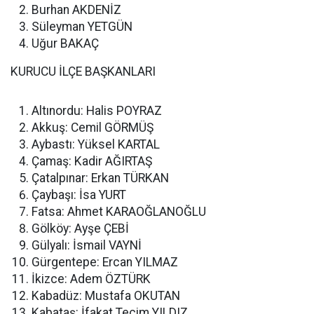
Burhan AKDENİZ
Süleyman YETGÜN
Uğur BAKAÇ
KURUCU İLÇE BAŞKANLARI
Altınordu: Halis POYRAZ
Akkuş: Cemil GÖRMÜŞ
Aybastı: Yüksel KARTAL
Çamaş: Kadir AĞIRTAŞ
Çatalpınar: Erkan TÜRKAN
Çaybaşı: İsa YURT
Fatsa: Ahmet KARAOĞLANOĞLU
Gölköy: Ayşe ÇEBİ
Gülyalı: İsmail VAYNİ
Gürgentepe: Ercan YILMAZ
İkizce: Adem ÖZTÜRK
Kabadüz: Mustafa OKUTAN
Kabataş: İfakat Tecim YILDIZ