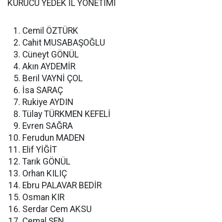
KURUCU YEDEK İL YÖNETİMİ
Cemil ÖZTÜRK
Cahit MUSABAŞOĞLU
Cüneyt GÖNÜL
Akın AYDEMİR
Beril VAYNİ ÇOL
İsa SARAÇ
Rukiye AYDIN
Tülay TÜRKMEN KEFELİ
Evren SAĞRA
Ferudun MADEN
Elif YİĞİT
Tarık GÖNÜL
Orhan KILIÇ
Ebru PALAVAR BEDİR
Osman KIR
Serdar Cem AKSU
Cemal ŞEN