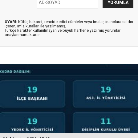
UYARI:
Küfür, hakaret, rencide edici cümleler veya imalar, inançlara saldırı
içeren, imla kuralları ile yazılmamış,
Türkçe karakter kullanılmayan ve büyük harflerle yazılmış yorumlar
onaylanmamaktadır.