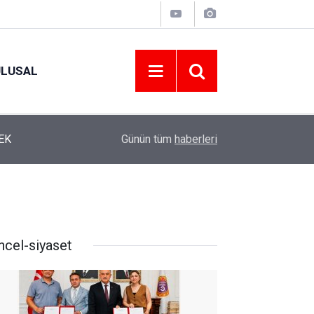
ULUSAL
12:22
YENİ PARTİ ALTINORDU’DA KURUCU YÖNETİMİ
Günün tüm
haberleri
ncel-siyaset