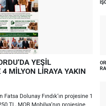
IŞ
ORDU’DA YEŞİL
OR
RA
4 MİLYON LİRAYA YAKIN
 Fatsa Dolunay Fındık’ın projesine 1
250 TL, MOB Mobilya’nın projesine