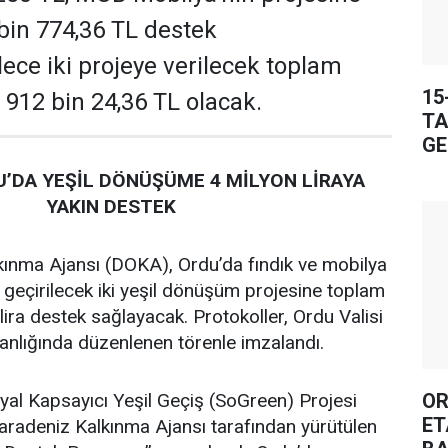
 bin 774,36 TL destek
ece iki projeye verilecek toplam
15
 912 bin 24,36 TL olacak.
TA
GE
’DA YEŞİL DÖNÜŞÜME 4 MİLYON LİRAYA
YAKIN DESTEK
ınma Ajansı (DOKA), Ordu’da fındık ve mobilya
 geçirilecek iki yeşil dönüşüm projesine toplam
lira destek sağlayacak. Protokoller, Ordu Valisi
lığında düzenlenen törenle imzalandı.
OR
al Kapsayıcı Yeşil Geçiş (SoGreen) Projesi
ET
adeniz Kalkınma Ajansı tarafından yürütülen