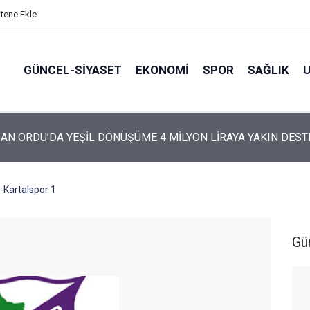
itene Ekle
GÜNCEL-SIYASET
EKONOMI
SPOR
SAĞLIK
ARTİ’NİN ORDU’DAKİ 69 KİŞİLİK KURUCU KADROSU AÇIKLANDI
-Kartalspor 1
Gü