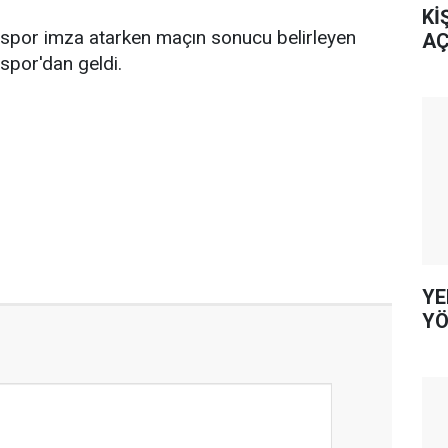
Kİ
lspor imza atarken maçın sonucu belirleyen
AÇ
spor'dan geldi.
YE
YÖ