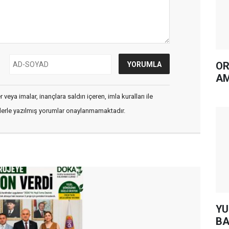
OR
AM
veya imalar, inançlara saldırı içeren, imla kuralları ile
flerle yazılmış yorumlar onaylanmamaktadır.
YUH AR
BA