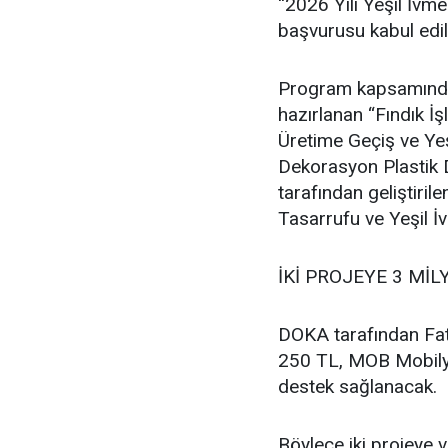
“2026 Yılı Yeşil İvm
başvurusu kabul edil
Program kapsamında F
hazırlanan “Fındık 
Üretime Geçiş ve Ye
Dekorasyon Plastik D
tarafından geliştir
Tasarrufu ve Yeşil İ
İKİ PROJEYE 3 MİL
DOKA tarafından Fat
250 TL, MOB Mobilya
destek sağlanacak.
Böylece iki projeye 