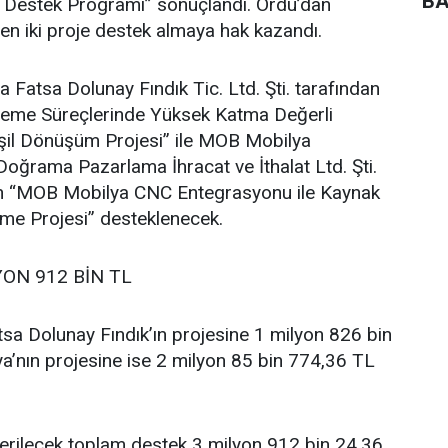
BA
e Destek Programı” sonuçlandı. Ordu’dan
en iki proje destek almaya hak kazandı.
atsa Dolunay Fındık Tic. Ltd. Şti. tarafından
İşleme Süreçlerinde Yüksek Katma Değerli
şil Dönüşüm Projesi” ile MOB Mobilya
oğrama Pazarlama İhracat ve İthalat Ltd. Şti.
ilen “MOB Mobilya CNC Entegrasyonu ile Kaynak
vme Projesi” desteklenecek.
YON 912 BİN TL
sa Dolunay Fındık’ın projesine 1 milyon 826 bin
’nın projesine ise 2 milyon 85 bin 774,36 TL
verilecek toplam destek 3 milyon 912 bin 24,36