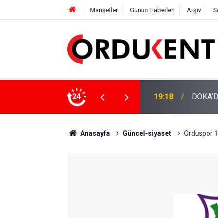
Manşetler
Günün Haberleri
Arşiv
S
NÜŞÜME 4 MİLYON LİRAYA YAKIN DESTEK
24
12:46
YENİ P
Anasayfa
Güncel-siyaset
Orduspor 1