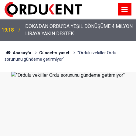
YENİ PARTİ’NİN ORDU’DAKİ 69 KİŞİLİK KURUCU
12:46
KADROSU AÇIKLANDI
Anasayfa
Güncel-siyaset
"Ordulu vekiller Ordu
sorununu gündeme getirmiyor"