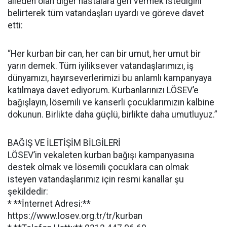
aileden olan diğer hastalara geri vermek istediğini
belirterek tüm vatandaşları uyardı ve göreve davet
etti:
“Her kurban bir can, her can bir umut, her umut bir
yarın demek. Tüm iyiliksever vatandaşlarımızı, iş
dünyamızı, hayırseverlerimizi bu anlamlı kampanyaya
katılmaya davet ediyorum. Kurbanlarınızı LÖSEV’e
bağışlayın, lösemili ve kanserli çocuklarımızın kalbine
dokunun. Birlikte daha güçlü, birlikte daha umutluyuz.”
BAĞIŞ VE İLETİŞİM BİLGİLERİ
LÖSEV’in vekaleten kurban bağışı kampanyasına
destek olmak ve lösemili çocuklara can olmak
isteyen vatandaşlarımız için resmi kanallar şu
şekildedir:
* **İnternet Adresi:**
https://www.losev.org.tr/tr/kurban