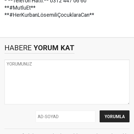
* **Telefon Hattı:** 0312 447 06 60
**#MutluEt**
**#HerKurbanLösemiliÇocuklaraCan**
HABERE
YORUM KAT