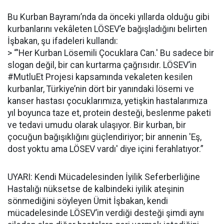
Bu Kurban Bayramı’nda da önceki yıllarda olduğu gibi
kurbanlarını vekâleten LÖSEV’e bağışladığını belirten
İşbakan, şu ifadeleri kullandı:
> “'Her Kurban Lösemili Çocuklara Can.' Bu sadece bir
slogan değil, bir can kurtarma çağrısıdır. LÖSEV’in
#MutluEt Projesi kapsamında vekaleten kesilen
kurbanlar, Türkiye’nin dört bir yanındaki lösemi ve
kanser hastası çocuklarımıza, yetişkin hastalarımıza
yıl boyunca taze et, protein desteği, beslenme paketi
ve tedavi umudu olarak ulaşıyor. Bir kurban, bir
çocuğun bağışıklığını güçlendiriyor; bir annenin 'Eş,
dost yoktu ama LÖSEV vardı' diye içini ferahlatıyor.”
UYARI: Kendi Mücadelesinden İyilik Seferberliğine
Hastalığı nüksetse de kalbindeki iyilik ateşinin
sönmediğini söyleyen Ümit İşbakan, kendi
mücadelesinde LÖSEV’in verdiği desteği şimdi aynı