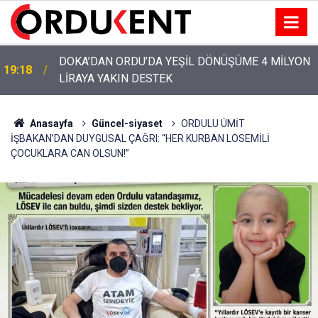
YENİ PARTİ’NİN ORDU’DAKİ 69 KİŞİLİK KURUCU
12:46
KADROSU AÇIKLANDI
Anasayfa
Güncel-siyaset
ORDULU ÜMİT
İŞBAKAN’DAN DUYGUSAL ÇAĞRI: “HER KURBAN LÖSEMİLİ
ÇOCUKLARA CAN OLSUN!”