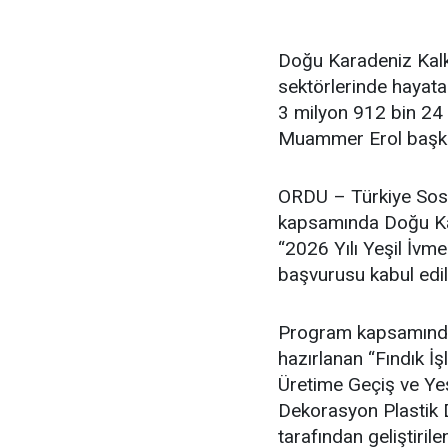
Doğu Karadeniz Kalk
sektörlerinde hayata
3 milyon 912 bin 24 
Muammer Erol başkan
ORDU – Türkiye Sosy
kapsamında Doğu Kar
“2026 Yılı Yeşil İvm
başvurusu kabul edil
Program kapsamında F
hazırlanan “Fındık 
Üretime Geçiş ve Ye
Dekorasyon Plastik D
tarafından geliştir