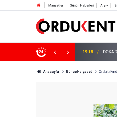
Manşetler
Günün Haberleri
Arşiv
S
NÜŞÜME 4 MİLYON LİRAYA YAKIN DESTEK
24
12:46
YENİ P
Anasayfa
Güncel-siyaset
Ordulu Fınd