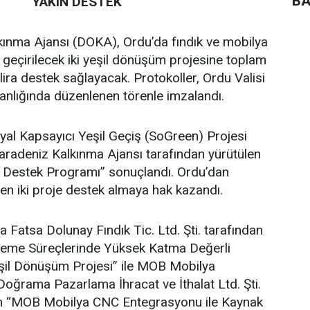
BA
YAKIN DESTEK
ınma Ajansı (DOKA), Ordu’da fındık ve mobilya
 geçirilecek iki yeşil dönüşüm projesine toplam
lira destek sağlayacak. Protokoller, Ordu Valisi
lığında düzenlenen törenle imzalandı.
al Kapsayıcı Yeşil Geçiş (SoGreen) Projesi
adeniz Kalkınma Ajansı tarafından yürütülen
e Destek Programı” sonuçlandı. Ordu’dan
en iki proje destek almaya hak kazandı.
atsa Dolunay Fındık Tic. Ltd. Şti. tarafından
İşleme Süreçlerinde Yüksek Katma Değerli
şil Dönüşüm Projesi” ile MOB Mobilya
oğrama Pazarlama İhracat ve İthalat Ltd. Şti.
ilen “MOB Mobilya CNC Entegrasyonu ile Kaynak