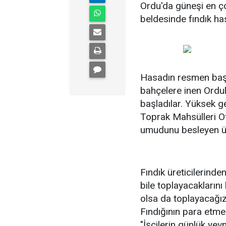
Ordu'da güneşi en ço
beldesinde fındık ha
Hasadın resmen başl
bahçelere inen Ordul
başladılar. Yüksek 
Toprak Mahsülleri Ofi
umudunu besleyen üre
Fındık üreticilerinde
bile toplayacakların
olsa da toplayacağız.
Fındığının para etm
"İşçilerin günlük yev