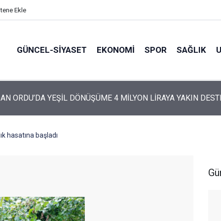
itene Ekle
GÜNCEL-SIYASET
EKONOMI
SPOR
SAĞLIK
ARTİ’NİN ORDU’DAKİ 69 KİŞİLİK KURUCU KADROSU AÇIKLANDI
ık hasatına başladı
Gü