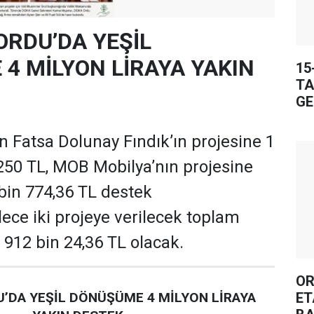
ORDU’DA YEŞİL
4 MİLYON LİRAYA YAKIN
15
TA
GE
 Fatsa Dolunay Fındık’ın projesine 1
250 TL, MOB Mobilya’nın projesine
 bin 774,36 TL destek
ece iki projeye verilecek toplam
 912 bin 24,36 TL olacak.
OR
ET
’DA YEŞİL DÖNÜŞÜME 4 MİLYON LİRAYA