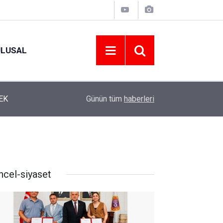
ULUSAL
12:22
YENİ PARTİ ALTINORDU’DA KURUCU YÖNETİMİ
Günün tüm
haberleri
ncel-siyaset