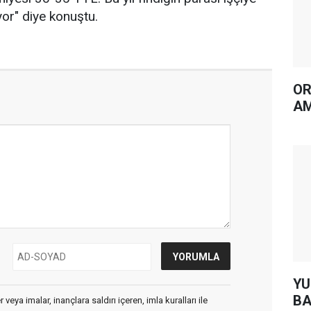
or" diye konuştu.
OR
AM
YUH AR
BA
veya imalar, inançlara saldırı içeren, imla kuralları ile