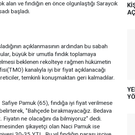
k alan ve fındığın en önce olgunlaştığı Saraycık
Kİ
sadı başladı.
AÇ
adığının açıklanmasının ardından bu sabah
ular, büyük bir umutla fındık toplamaya
gelmesi beklenen rekolteye rağmen hükümetin
si(TMO) kanalıyla iyi bir fiyat açıklanacağı
ticiler, temkinli konuşmaktan geri kalmadılar.
YE
YÖ
n Safiye Pamuk (65), fındığa iyi fiyat verilmese
ı belirterek, "Bahçede bırakmayacağız. Bedava
 Fiyatın ne olacağını da bilmiyoruz" dedi.
emesinden şikayetçi olan Naci Pamuk ise
miyesi 30-35 YTL. Bu yıl fındığın parası işçiye