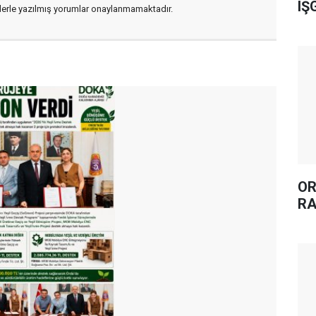
IŞ
flerle yazılmış yorumlar onaylanmamaktadır.
OR
RA