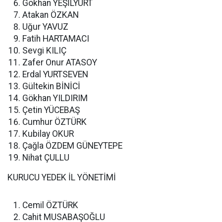
Gökhan YEŞİLYURT
Atakan ÖZKAN
Uğur YAVUZ
Fatih HARTAMACI
Sevgi KILIÇ
Zafer Onur ATASOY
Erdal YURTSEVEN
Gültekin BİNİCİ
Gökhan YILDIRIM
Çetin YÜCEBAŞ
Cumhur ÖZTÜRK
Kubilay OKUR
Çağla ÖZDEM GÜNEYTEPE
Nihat ÇULLU
KURUCU YEDEK İL YÖNETİMİ
Cemil ÖZTÜRK
Cahit MUSABAŞOĞLU