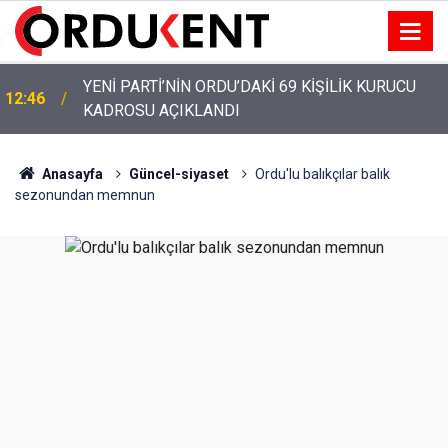
YENİ PARTİ’NİN ORDU’DAKİ 69 KİŞİLİK KURUCU
12:46
KADROSU AÇIKLANDI
YENİ PARTİ ALTINORDU’DA KURUCU YÖNETİMİNİ
12:22
AÇIKLADI
Anasayfa
Güncel-siyaset
Ordu'lu balıkçılar balık
sezonundan memnun