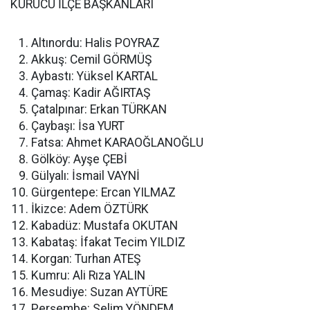
KURUCU İLÇE BAŞKANLARI
Altınordu: Halis POYRAZ
Akkuş: Cemil GÖRMÜŞ
Aybastı: Yüksel KARTAL
Çamaş: Kadir AĞIRTAŞ
Çatalpınar: Erkan TÜRKAN
Çaybaşı: İsa YURT
Fatsa: Ahmet KARAOĞLANOĞLU
Gölköy: Ayşe ÇEBİ
Gülyalı: İsmail VAYNİ
Gürgentepe: Ercan YILMAZ
İkizce: Adem ÖZTÜRK
Kabadüz: Mustafa OKUTAN
Kabataş: İfakat Tecim YILDIZ
Korgan: Turhan ATEŞ
Kumru: Ali Rıza YALIN
Mesudiye: Suzan AYTÜRE
Perşembe: Selim YÖNDEM