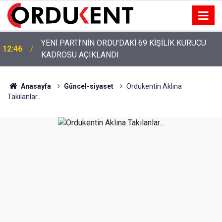
YENİ PARTİ’NİN ORDU’DAKİ 69 KİŞİLİK KURUCU
12:46
KADROSU AÇIKLANDI
YENİ PARTİ ALTINORDU’DA KURUCU YÖNETİMİNİ
12:22
AÇIKLADI
Anasayfa
Güncel-siyaset
Ordukentin Aklına
Takılanlar...