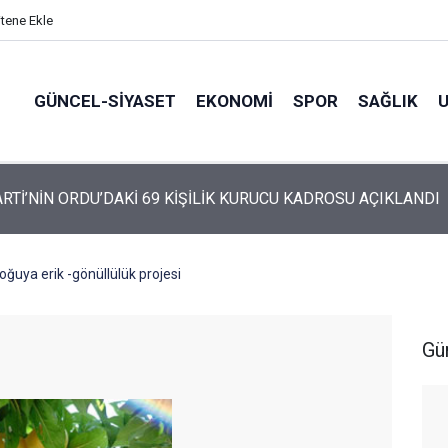
itene Ekle
GÜNCEL-SIYASET
EKONOMI
SPOR
SAĞLIK
ARTİ ALTINORDU’DA KURUCU YÖNETİMİNİ AÇIKLADI
ğuya erik -gönüllülük projesi
Gü