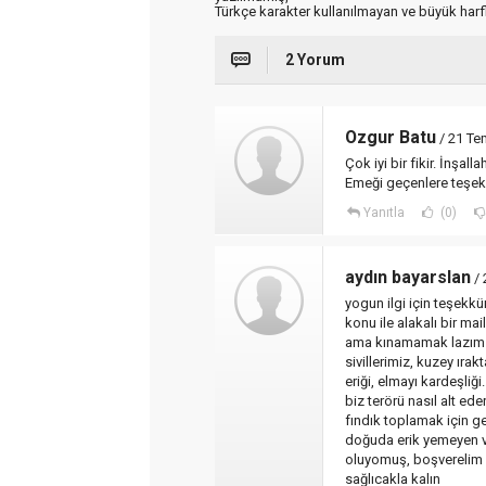
Türkçe karakter kullanılmayan ve büyük har
2 Yorum
Ozgur Batu
/ 21 Te
Çok iyi bir fikir. İnşal
Emeği geçenlere teşek
Yanıtla
(0)
aydın bayarslan
/ 
yogun ilgi için teşekk
konu ile alakalı bir mai
ama kınamamak lazım in
sivillerimiz, kuzey ıra
eriği, elmayı kardeşliği..
biz terörü nasıl alt ed
fındık toplamak için g
doğuda erik yemeyen v
oluyomuş, boşverelim 
sağlıcakla kalın