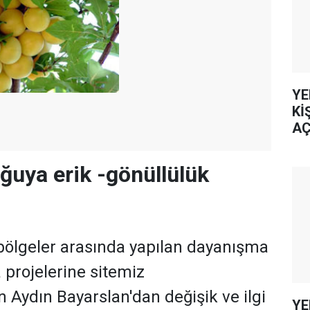
YE
Kİ
AÇ
ğuya erik -gönüllülük
lgeler arasında yapılan dayanışma
projelerine sitemiz
 Aydın Bayarslan'dan değişik ve ilgi
YE