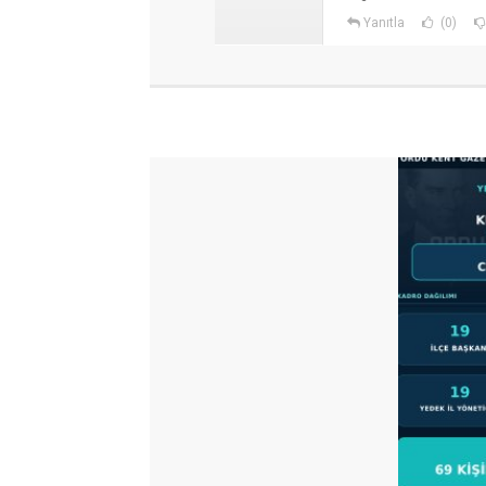
Yanıtla
(0)