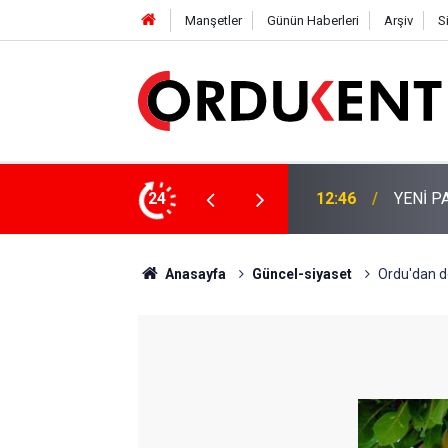
Manşetler
Günün Haberleri
Arşiv
S
 KİŞİLİK KURUCU KADROSU AÇIKLANDI
24
12:22
YENİ P
Anasayfa
Güncel-siyaset
Ordu'dan do