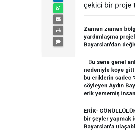
çekici bir proje t
Zaman zaman bölge
yardımlaşma projel
Bayarslan'dan değişik
B
u sene genel an
nedeniyle köye gitt
bu eriklerin sadec %
söyleyen Aydın Baya
erik yememiş insanl
ERİK- GÖNÜLLÜLÜK PR
bir şeyler yapmak 
Bayarslan'a ulaşabil