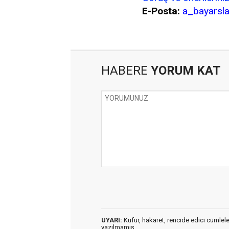
E-Posta:
a_bayarsl
HABERE
YORUM KAT
UYARI:
Küfür, hakaret, rencide edici cümleler 
yazılmamış,