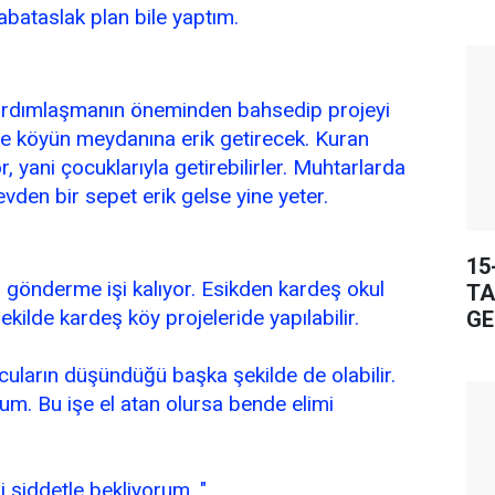
abataslak plan bile yaptım.
rdımlaşmanın öneminden bahsedip projeyi
de köyün meydanına erik getirecek. Kuran
, yani çocuklarıyla getirebilirler. Muhtarlarda
vden bir sepet erik gelse yine yeter.
15
p gönderme işi kalıyor. Esikden kardeş okul
TA
şekilde kardeş köy projeleride yapılabilir.
GE
cuların düşündüğü başka şekilde de olabilir.
m. Bu işe el atan olursa bende elimi
i şiddetle bekliyorum. "