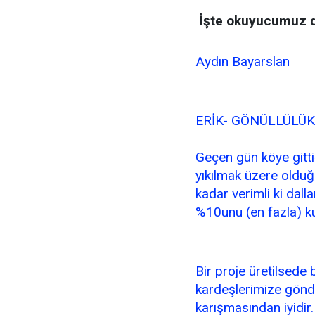
İşte okuyucumuz da
Aydın Bayarslan
ERİK- GÖNÜLLÜLÜK
Geçen gün köye gitti
yıkılmak üzere olduğ
kadar verimli ki dalla
%10unu (en fazla) ku
Bir proje üretilsede 
kardeşlerimize gönd
karışmasından iyidir.