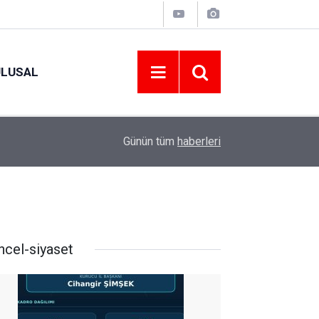
ULUSAL
09:09
ORDU ASKF’DEN İŞ DÜNYASINA AMATÖR SPO
Günün tüm
haberleri
ncel-siyaset