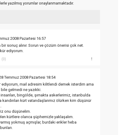
flerle yazılmış yorumlar onaylanmamaktadır.
mmuz 2008 Pazartesi 16:57
lah bir sonuç alınır. Sorun ve çözüm önerisi çok net.
kür ediyorum.
(0)
28 Temmuz 2008 Pazartesi 18:54
ür ediyorum, mail adresim kilitlendi demek isterdim ama
l bile gelmedi ne yazıkki.
sanları, bingölde, şırnakta askerlerimiz, istanbulda
kta kandırılan kürt vatandaşlarımız ölürken kim düşünür
.
eriz onu düşünelim.
elen kürtlere olanca şüphemizle yaklaşalım.
armış yokmuş açmışlar, burdaki erikler heba
bunları.