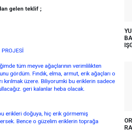
n gelen teklif ;
YUH AR
BA
IŞ
 PROJESİ
ğimde tüm meyve ağaçlarının verimlilikten
unu gördüm. Fındık, elma, armut, erik ağaçları o
rı kırılmak üzere.
Biliyorumki bu eriklerin sadece
llacağız. geri kalanlar heba olacak.
bu erikleri doğuya, hiç erik görmemiş
OR
ersek. Bence o güzelim eriklerin toprağa
RA