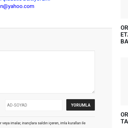
an@yahoo.com
OR
ET
BA
OR
TA
veya imalar, inançlara saldırı içeren, imla kuralları ile