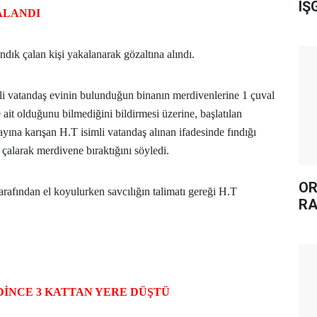
IŞ
KALANDI
ndık çalan kişi yakalanarak gözaltına alındı.
li vatandaş evinin bulunduğun binanın merdivenlerine 1 çuval
e ait olduğunu bilmediğini bildirmesi üzerine, başlatılan
layına karışan H.T isimli vatandaş alınan ifadesinde fındığı
 çalarak merdivene bıraktığını söyledi.
OR
arafından el koyulurken savcılığın talimatı gereği H.T
RA
İNCE 3 KATTAN YERE DÜŞTÜ