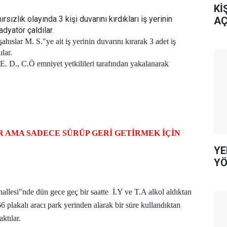
Kİ
ızlık olayında 3 kişi duvarını kırdıkları iş yerinin
AÇ
adyatör çaldılar.
ahıslar M. S."ye ait iş yerinin duvarını kırarak 3 adet iş
lar.
E. D., C.Ö emniyet yetkilileri tarafından yakalanarak
 AMA SADECE SÜRÜP GERİ GETİRMEK İÇİN
YE
YÖ
llesi"nde dün gece geç bir saatte
İ.Y ve T.A alkol aldıktan
 plakalı aracı park yerinden alarak bir süre kullandıktan
aktılar.