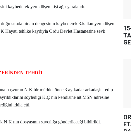
ini kaybederek yere düşen kişi ağır yaralandı.
rduğu sırada bir an dengesinin kaybederek 3.kattan yere düşen
15
H.K Hayati tehlike kaydıyla Ordu Devlet Hastanesine sevk
TA
GE
ZERİNDEN TEHDİT
na başvuran N.K bir müddet önce 3 ay kadar arkadaşlık edip
yrıldıklarını söylediği K.Ç nin kendisine ait MSN adresine
diğini iddia etti.
OR
k N.K nın dosyasının savcılığa gönderileceği bildirildi.
ET