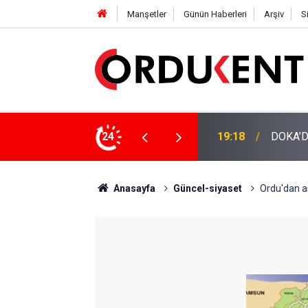
Manşetler
Günün Haberleri
Arşiv
S
NÜŞÜME 4 MİLYON LİRAYA YAKIN DESTEK
24
12:46
YENİ P
Anasayfa
Güncel-siyaset
Ordu'dan as