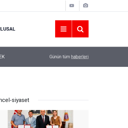
ULUSAL
12:22
YENİ PARTİ ALTINORDU’DA KURUCU YÖNETİMİ
Günün tüm
haberleri
ncel-siyaset