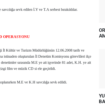
 savcılığa sevk edilen İ.Y ve T.A serbest bırakıldılar.
OR
AM
CD OPERASYONU
iği İl Kültür ve Turizm Müdürlüğünün 12.06.2008 tarih ve
ına istinaden oluşturulan İl Denetim Komisyonu görevlileri ilçe
denetimler sırasında M.E ye ait işyerinde 81 adet, K.H. ye ait
izgi film ve müzik CD si ele geçirildi.
oplanırken M.E ve K.H savcılığa sevk edildi.
YUH AR
BA