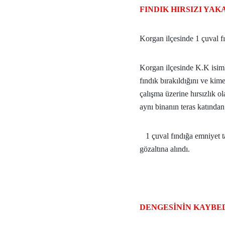
FINDIK HIRSIZI YA
Korgan ilçesinde 1 çuval fı
Korgan ilçesinde K.K isim
fındık bırakıldığını ve kim
çalışma üzerine hırsızlık o
aynı binanın teras katından
1 çuval fındığa emniyet t
gözaltına alındı.
DENGESİNİN KAYBED