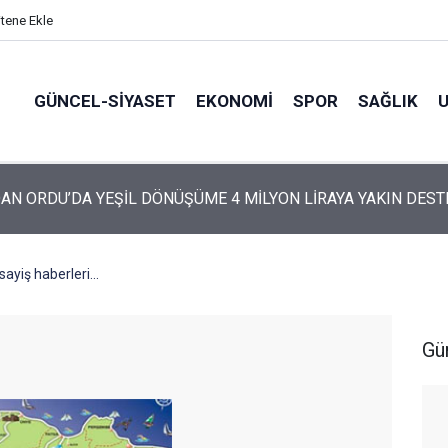
itene Ekle
GÜNCEL-SIYASET
EKONOMI
SPOR
SAĞLIK
ARTİ’NİN ORDU’DAKİ 69 KİŞİLİK KURUCU KADROSU AÇIKLANDI
ayiş haberleri...
Gü