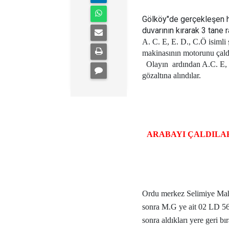
Gölköy"de gerçekleşen hırs
duvarının kırarak 3 tane r
A. C. E, E. D., C.Ö isimli ş
makinasının motorunu çaldı
Olayın
ardından A.C. E, 
gözaltına alındılar.
ARABAYI ÇALDILAR
Ordu merkez Selimiye Maha
sonra M.G ye ait 02 LD 566
sonra aldıkları yere geri bır