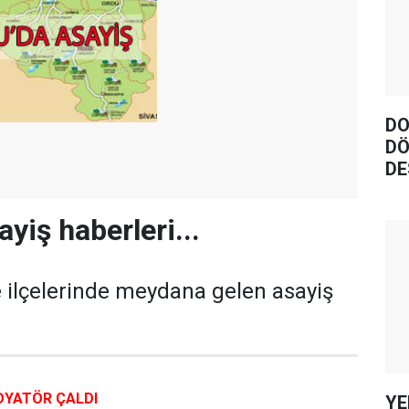
DO
DÖ
DE
yiş haberleri...
 ilçelerinde meydana gelen asayiş
DYATÖR ÇALDI
YE