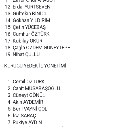
Zafer Onur ATASOY
Erdal YURTSEVEN
Gültekin BİNİCİ
Gökhan YILDIRIM
Çetin YÜCEBAŞ
Cumhur ÖZTÜRK
Kubilay OKUR
Çağla ÖZDEM GÜNEYTEPE
Nihat ÇULLU
KURUCU YEDEK İL YÖNETİMİ
Cemil ÖZTÜRK
Cahit MUSABAŞOĞLU
Cüneyt GÖNÜL
Akın AYDEMİR
Beril VAYNİ ÇOL
İsa SARAÇ
Rukiye AYDIN