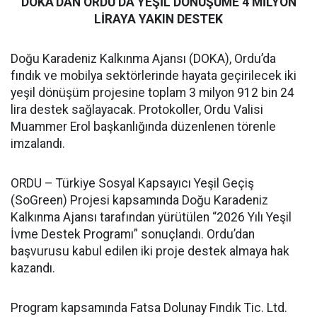
DOKA’DAN ORDU’DA YEŞİL DÖNÜŞÜME 4 MİLYON
LİRAYA YAKIN DESTEK
Doğu Karadeniz Kalkınma Ajansı (DOKA), Ordu’da
fındık ve mobilya sektörlerinde hayata geçirilecek iki
yeşil dönüşüm projesine toplam 3 milyon 912 bin 24
lira destek sağlayacak. Protokoller, Ordu Valisi
Muammer Erol başkanlığında düzenlenen törenle
imzalandı.
ORDU – Türkiye Sosyal Kapsayıcı Yeşil Geçiş
(SoGreen) Projesi kapsamında Doğu Karadeniz
Kalkınma Ajansı tarafından yürütülen “2026 Yılı Yeşil
İvme Destek Programı” sonuçlandı. Ordu’dan
başvurusu kabul edilen iki proje destek almaya hak
kazandı.
Program kapsamında Fatsa Dolunay Fındık Tic. Ltd.