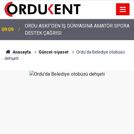
YUH ARTIK! KARLIBEL, TURİZM BAHANESİYLE
13:00
AKYAZI'DA IŞGALCİLERİ SAVUNUYOR!
Anasayfa
Güncel-siyaset
Ordu'da Belediye otobüsü
dehşeti