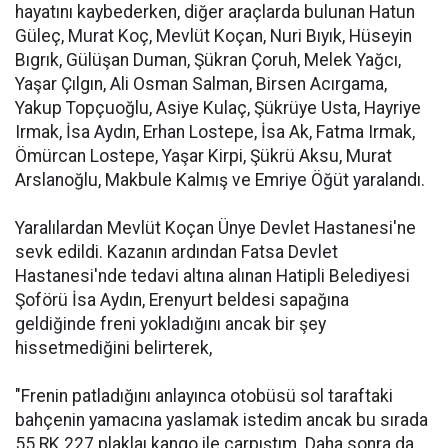
hayatını kaybederken, diğer araçlarda bulunan Hatun
Güleç, Murat Koç, Mevlüt Koçan, Nuri Bıyık, Hüseyin
Bıgrık, Gülüşan Duman, Şükran Çoruh, Melek Yağcı,
Yaşar Çılgın, Ali Osman Salman, Birsen Acırgama,
Yakup Topçuoğlu, Asiye Kulaç, Şükrüye Usta, Hayriye
Irmak, İsa Aydın, Erhan Lostepe, İsa Ak, Fatma Irmak,
Ömürcan Lostepe, Yaşar Kirpi, Şükrü Aksu, Murat
Arslanoğlu, Makbule Kalmış ve Emriye Öğüt yaralandı.
Yaralılardan Mevlüt Koçan Ünye Devlet Hastanesi'ne
sevk edildi. Kazanın ardından Fatsa Devlet
Hastanesi'nde tedavi altına alınan Hatipli Belediyesi
Şoförü İsa Aydın, Erenyurt beldesi sapağına
geldiğinde freni yokladığını ancak bir şey
hissetmediğini belirterek,
"Frenin patladığını anlayınca otobüsü sol taraftaki
bahçenin yamacına yaslamak istedim ancak bu sırada
55 RK 227 plaklaı kango ile çarpıştım. Daha sonra da