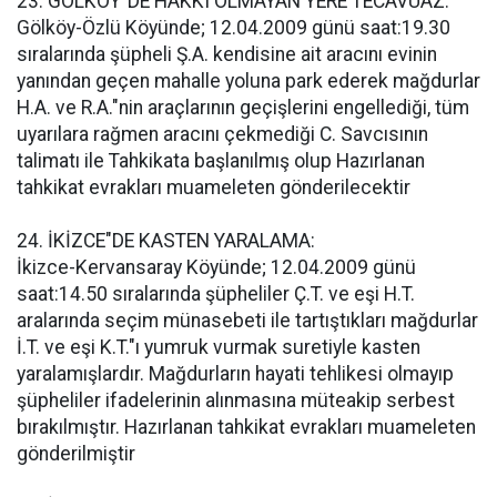
23. GÖLKÖY"DE HAKKI OLMAYAN YERE TECAVÜAZ:
Gölköy-Özlü Köyünde; 12.04.2009 günü saat:19.30
sıralarında şüpheli Ş.A. kendisine ait aracını evinin
yanından geçen mahalle yoluna park ederek mağdurlar
H.A. ve R.A."nin araçlarının geçişlerini engellediği, tüm
uyarılara rağmen aracını çekmediği C. Savcısının
talimatı ile Tahkikata başlanılmış olup Hazırlanan
tahkikat evrakları muameleten gönderilecektir
24. İKİZCE"DE KASTEN YARALAMA:
İkizce-Kervansaray Köyünde; 12.04.2009 günü
saat:14.50 sıralarında şüpheliler Ç.T. ve eşi H.T.
aralarında seçim münasebeti ile tartıştıkları mağdurlar
İ.T. ve eşi K.T."ı yumruk vurmak suretiyle kasten
yaralamışlardır. Mağdurların hayati tehlikesi olmayıp
şüpheliler ifadelerinin alınmasına müteakip serbest
bırakılmıştır. Hazırlanan tahkikat evrakları muameleten
gönderilmiştir