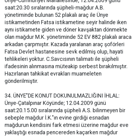
Ünye-Cumhuriyet Mahallesinde; 12.04.2009 günü
saat:20.30 sıralarında şüpheli-mağdur A.B.
yönetiminde bulunan 52 plakalı araç ile Ünye
istikametinden Fatsa istikametine seyir halinde iken
aynı istikamete giden ve döner kavşaktan dönmekte
olan mağdur M.K. yönetiminde 52 EV 882 plakalı araca
arkadan çarpmıştır. Kazada yaralanan araç şoförleri
Fatsa Devlet hastanesine sevk edilmiş olup, hayati
tehlikeleri yoktur. C.Savcısının talimatı ile şüpheli
ifadesinin alınmasına müteakip serbest bırakılmıştır.
Hazırlanan tahkikat evrakları muameleten
gönderilmiştir.
34. ÜNYE"DE KONUT DOKUNULMAZLIĞINI İHLAL:
Ünye-Çatalpınar Köyünde; 12.04.2009 günü
saat:20.15.00 sıralarında şüpheli A.S. bilinmeyen bir
sebeple mağdur İ.K."ın evine girdiği esnadan
mağdurun kendisini fark etmesi üzerine mağdur eve
yaklaştığı esnada pencereden kaçarken mağdur