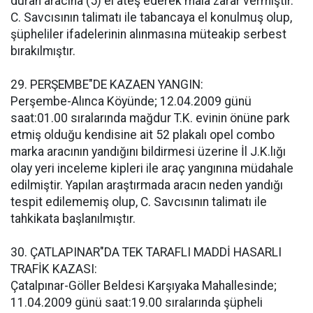
duran aracına (5) el ateş ederek mala zarar vermiştir.
C. Savcısının talimatı ile tabancaya el konulmuş olup,
şüpheliler ifadelerinin alınmasına müteakip serbest
bırakılmıştır.
29. PERŞEMBE"DE KAZAEN YANGIN:
Perşembe-Alınca Köyünde; 12.04.2009 günü
saat:01.00 sıralarında mağdur T.K. evinin önüne park
etmiş olduğu kendisine ait 52 plakalı opel combo
marka aracının yandığını bildirmesi üzerine İl J.K.lığı
olay yeri inceleme kipleri ile araç yangınına müdahale
edilmiştir. Yapılan araştırmada aracın neden yandığı
tespit edilememiş olup, C. Savcısının talimatı ile
tahkikata başlanılmıştır.
30. ÇATLAPINAR"DA TEK TARAFLI MADDİ HASARLI
TRAFİK KAZASI:
Çatalpınar-Göller Beldesi Karşıyaka Mahallesinde;
11.04.2009 günü saat:19.00 sıralarında şüpheli