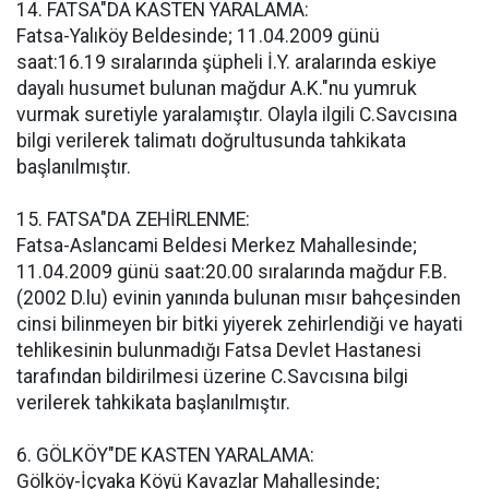
14. FATSA"DA KASTEN YARALAMA:
Fatsa-Yalıköy Beldesinde; 11.04.2009 günü
saat:16.19 sıralarında şüpheli İ.Y. aralarında eskiye
dayalı husumet bulunan mağdur A.K."nu yumruk
vurmak suretiyle yaralamıştır. Olayla ilgili C.Savcısına
bilgi verilerek talimatı doğrultusunda tahkikata
başlanılmıştır.
15. FATSA"DA ZEHİRLENME:
Fatsa-Aslancami Beldesi Merkez Mahallesinde;
11.04.2009 günü saat:20.00 sıralarında mağdur F.B.
(2002 D.lu) evinin yanında bulunan mısır bahçesinden
cinsi bilinmeyen bir bitki yiyerek zehirlendiği ve hayati
tehlikesinin bulunmadığı Fatsa Devlet Hastanesi
tarafından bildirilmesi üzerine C.Savcısına bilgi
verilerek tahkikata başlanılmıştır.
6. GÖLKÖY"DE KASTEN YARALAMA:
Gölköy-İçyaka Köyü Kavazlar Mahallesinde;