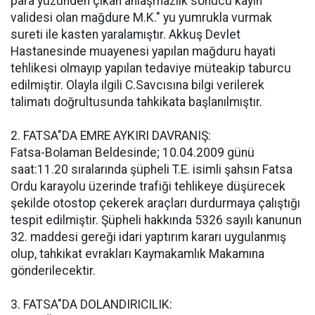
para yüzünden çıkan anlaşmazlık sonucu kayın
validesi olan mağdure M.K." yu yumrukla vurmak
sureti ile kasten yaralamıştır. Akkuş Devlet
Hastanesinde muayenesi yapılan mağduru hayati
tehlikesi olmayıp yapılan tedaviye müteakip taburcu
edilmiştir. Olayla ilgili C.Savcısına bilgi verilerek
talimatı doğrultusunda tahkikata başlanılmıştır.
2. FATSA"DA EMRE AYKIRI DAVRANIŞ:
Fatsa-Bolaman Beldesinde; 10.04.2009 günü
saat:11.20 sıralarında şüpheli T.E. isimli şahsın Fatsa
Ordu karayolu üzerinde trafiği tehlikeye düşürecek
şekilde otostop çekerek araçları durdurmaya çalıştığı
tespit edilmiştir. Şüpheli hakkında 5326 sayılı kanunun
32. maddesi gereği idari yaptırım kararı uygulanmış
olup, tahkikat evrakları Kaymakamlık Makamına
gönderilecektir.
3. FATSA"DA DOLANDIRICILIK: