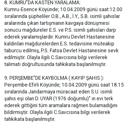
8. KUMRU"DA KASTEN YARALAMA:
Kumru-Esence Köyünde; 10.04.2009 günü saat:12.00
sıralarında şüpheliler O.B., A.B., İ.Y., S.B. isimli şahıslar
aralarında çıkan tartışmanın kavgaya dönüşmesi
sonucu mağdureler E.S. ve P.S. isimli şahısları darp
ederek yaralamışlardır. Kumru Devlet Hastanesine
kaldırılan mağdurelerden E.S. tedavisine müteakip
taburcu edilmiş, P.S. Fatsa Devlet Hastanesine sevk
edilmiştir. Olayla ilgili C.Savcısına bilgi verilerek
talimatı doğrultusunda tahkikata başlanılmıştır.
9. PERŞEMBE"DE KAYBOLMA ( KAYIP ŞAHIS ):
Perşembe-Efirli Köyünde; 10.04.2009 günü saat 18.15
sıralarında Jandarmaya müracaat eden S.U. isimli
şahıs eşi olan D. UYAR (1976 doğumlu)" ın evi terk
ederek gittiğini tüm aramalara rağmen bulamadığını
bildirmiştir. Olayla ilgili C.Savcısına bilgi verilerek
tahkikata başlanılmıştır.