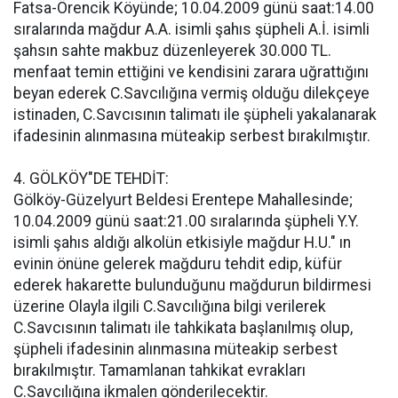
Fatsa-Örencik Köyünde; 10.04.2009 günü saat:14.00
sıralarında mağdur A.A. isimli şahıs şüpheli A.İ. isimli
şahsın sahte makbuz düzenleyerek 30.000 TL.
menfaat temin ettiğini ve kendisini zarara uğrattığını
beyan ederek C.Savcılığına vermiş olduğu dilekçeye
istinaden, C.Savcısının talimatı ile şüpheli yakalanarak
ifadesinin alınmasına müteakip serbest bırakılmıştır.
4. GÖLKÖY"DE TEHDİT:
Gölköy-Güzelyurt Beldesi Erentepe Mahallesinde;
10.04.2009 günü saat:21.00 sıralarında şüpheli Y.Y.
isimli şahıs aldığı alkolün etkisiyle mağdur H.U." ın
evinin önüne gelerek mağduru tehdit edip, küfür
ederek hakarette bulunduğunu mağdurun bildirmesi
üzerine Olayla ilgili C.Savcılığına bilgi verilerek
C.Savcısının talimatı ile tahkikata başlanılmış olup,
şüpheli ifadesinin alınmasına müteakip serbest
bırakılmıştır. Tamamlanan tahkikat evrakları
C.Savcılığına ikmalen gönderilecektir.