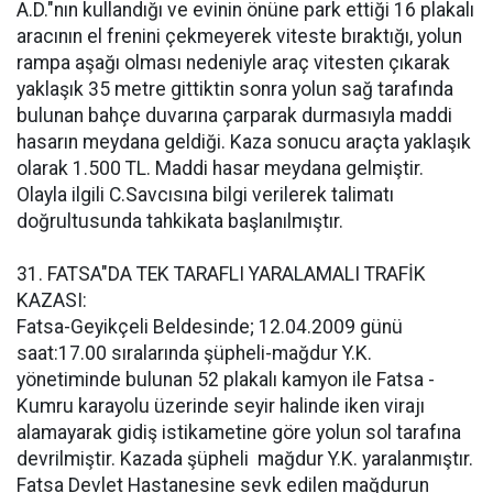
A.D."nın kullandığı ve evinin önüne park ettiği 16 plakalı
aracının el frenini çekmeyerek viteste bıraktığı, yolun
rampa aşağı olması nedeniyle araç vitesten çıkarak
yaklaşık 35 metre gittiktin sonra yolun sağ tarafında
bulunan bahçe duvarına çarparak durmasıyla maddi
hasarın meydana geldiği. Kaza sonucu araçta yaklaşık
olarak 1.500 TL. Maddi hasar meydana gelmiştir.
Olayla ilgili C.Savcısına bilgi verilerek talimatı
doğrultusunda tahkikata başlanılmıştır.
31. FATSA"DA TEK TARAFLI YARALAMALI TRAFİK
KAZASI:
Fatsa-Geyikçeli Beldesinde; 12.04.2009 günü
saat:17.00 sıralarında şüpheli-mağdur Y.K.
yönetiminde bulunan 52 plakalı kamyon ile Fatsa -
Kumru karayolu üzerinde seyir halinde iken virajı
alamayarak gidiş istikametine göre yolun sol tarafına
devrilmiştir. Kazada şüpheli  mağdur Y.K. yaralanmıştır.
Fatsa Devlet Hastanesine sevk edilen mağdurun