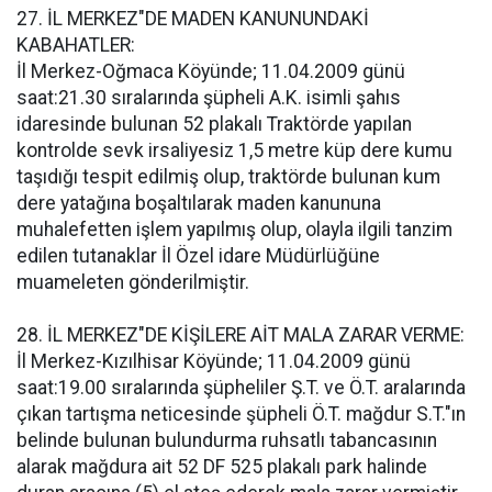
27. İL MERKEZ"DE MADEN KANUNUNDAKİ
KABAHATLER:
İl Merkez-Oğmaca Köyünde; 11.04.2009 günü
saat:21.30 sıralarında şüpheli A.K. isimli şahıs
idaresinde bulunan 52 plakalı Traktörde yapılan
kontrolde sevk irsaliyesiz 1,5 metre küp dere kumu
taşıdığı tespit edilmiş olup, traktörde bulunan kum
dere yatağına boşaltılarak maden kanununa
muhalefetten işlem yapılmış olup, olayla ilgili tanzim
edilen tutanaklar İl Özel idare Müdürlüğüne
muameleten gönderilmiştir.
28. İL MERKEZ"DE KİŞİLERE AİT MALA ZARAR VERME:
İl Merkez-Kızılhisar Köyünde; 11.04.2009 günü
saat:19.00 sıralarında şüpheliler Ş.T. ve Ö.T. aralarında
çıkan tartışma neticesinde şüpheli Ö.T. mağdur S.T."ın
belinde bulunan bulundurma ruhsatlı tabancasının
alarak mağdura ait 52 DF 525 plakalı park halinde