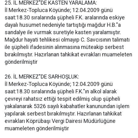
25. İL MERKEZ"DE KASTEN YARALAMA:
İl Merkez-Topluca Köyünde; 12.04.2009 günü
saat:18.30 sıralarında şüpheli F.K. aralarında eskiye
dayalı husumet nedeniyle tartıştığı mağdur H.B."a
sandalye ile vurmak suretiyle kasten yaralamıştır.
Mağdur hayati tehlikesi olmayıp C. Savcısının talimatı
ile şüpheli ifadesinin alınmasına müteakip serbest
bırakılmıştır. Hazırlanan tahkikat evrakları muameleten
gönderilmiştir
26. İL MERKEZ"DE SARHOŞLUK:
İl Merkez-Topluca Köyünde; 12.04.2009 günü
saat:18.30 sıralarında şüpheli F.K."ın alkol alarak
çevreyi rahatsız ettiği tespit edilmiş olup şüpheli
yakalanarak 5326 sayılı kabahatler kanunundan işlem
yapılarak serbest bırakılmıştır. Hazırlanan tahkikat
evrakları Köprübaşı Vergi Dairesi Müdürlüğüne
muameleten gönderilmiştir