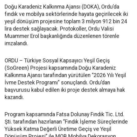
Doğu Karadeniz Kalkınma Ajansı (DOKA), Ordu’da
fındık ve mobilya sektörlerinde hayata geçirilecek iki
yeşil dönüşüm projesine toplam 3 milyon 912 bin 24
lira destek sağlayacak. Protokoller, Ordu Valisi
Muammer Erol başkanlığında düzenlenen törenle
imzalandı.
ORDU – Türkiye Sosyal Kapsayıcı Yeşil Geçiş
(SoGreen) Projesi kapsamında Doğu Karadeniz
Kalkınma Ajansı tarafından yürütülen “2026 Yılı Yeşil
İvme Destek Programı” sonuçlandı. Ordu’dan
başvurusu kabul edilen iki proje destek almaya hak
kazandı.
Program kapsamında Fatsa Dolunay Fındık Tic. Ltd.
Şti. tarafından hazırlanan “Fındık İşleme Süreçlerinde
Yüksek Katma Değerli Üretime Geçiş ve Yeşil
Dönüşüm Projesi” ile MOB Mobilya Dekorasyon