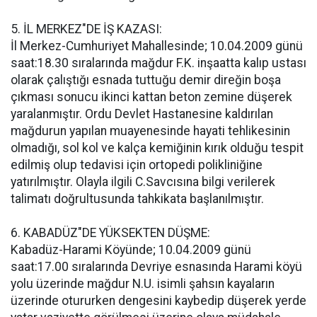
5. İL MERKEZ"DE İŞ KAZASI:
İl Merkez-Cumhuriyet Mahallesinde; 10.04.2009 günü
saat:18.30 sıralarında mağdur F.K. inşaatta kalıp ustası
olarak çalıştığı esnada tuttuğu demir direğin boşa
çıkması sonucu ikinci kattan beton zemine düşerek
yaralanmıştır. Ordu Devlet Hastanesine kaldırılan
mağdurun yapılan muayenesinde hayati tehlikesinin
olmadığı, sol kol ve kalça kemiğinin kırık olduğu tespit
edilmiş olup tedavisi için ortopedi polikliniğine
yatırılmıştır. Olayla ilgili C.Savcısına bilgi verilerek
talimatı doğrultusunda tahkikata başlanılmıştır.
6. KABADÜZ"DE YÜKSEKTEN DÜŞME:
Kabadüz-Harami Köyünde; 10.04.2009 günü
saat:17.00 sıralarında Devriye esnasında Harami köyü
yolu üzerinde mağdur N.U. isimli şahsın kayaların
üzerinde otururken dengesini kaybedip düşerek yerde