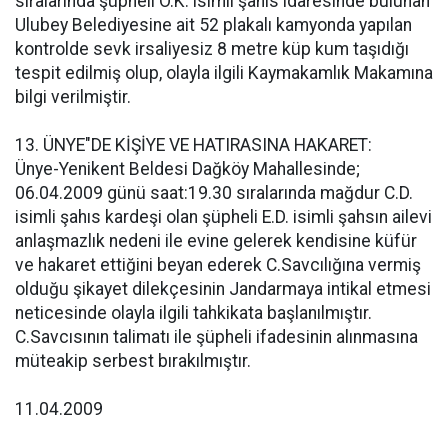
sıralarında şüpheli Ö.K. isimli şahıs idaresinde bulunan
Ulubey Belediyesine ait 52 plakalı kamyonda yapılan
kontrolde sevk irsaliyesiz 8 metre küp kum taşıdığı
tespit edilmiş olup, olayla ilgili Kaymakamlık Makamına
bilgi verilmiştir.
13. ÜNYE"DE KİŞİYE VE HATIRASINA HAKARET:
Ünye-Yenikent Beldesi Dağköy Mahallesinde;
06.04.2009 günü saat:19.30 sıralarında mağdur C.D.
isimli şahıs kardeşi olan şüpheli E.D. isimli şahsın ailevi
anlaşmazlık nedeni ile evine gelerek kendisine küfür
ve hakaret ettiğini beyan ederek C.Savcılığına vermiş
olduğu şikayet dilekçesinin Jandarmaya intikal etmesi
neticesinde olayla ilgili tahkikata başlanılmıştır.
C.Savcısının talimatı ile şüpheli ifadesinin alınmasına
müteakip serbest bırakılmıştır.
11.04.2009