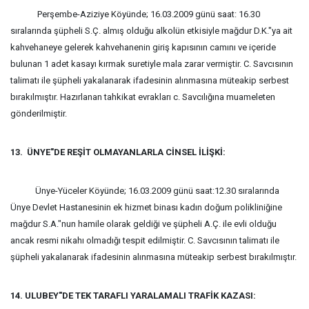
Perşembe-Aziziye Köyünde; 16.03.2009 günü saat: 16.30
sıralarında şüpheli S.Ç. almış olduğu alkolün etkisiyle mağdur D.K."ya ait
kahvehaneye gelerek kahvehanenin giriş kapısının camını ve içeride
bulunan 1 adet kasayı kırmak suretiyle mala zarar vermiştir.
C. Savcısının
talimatı ile şüpheli yakalanarak ifadesinin alınmasına müteakip serbest
bırakılmıştır. Hazırlanan tahkikat evrakları c. Savcılığına muameleten
gönderilmiştir.
13. ÜNYE"DE REŞİT OLMAYANLARLA CİNSEL İLİŞKİ:
Ünye-Yüceler Köyünde; 16.03.2009 günü saat:12.30 sıralarında
Ünye Devlet Hastanesinin ek hizmet binası kadın doğum polikliniğine
mağdur S.A."nun hamile olarak geldiği ve şüpheli A.Ç. ile evli olduğu
ancak resmi nikahı olmadığı tespit edilmiştir. C. Savcısının talimatı ile
şüpheli yakalanarak ifadesinin alınmasına müteakip serbest bırakılmıştır.
14. ULUBEY"DE TEK TARAFLI YARALAMALI TRAFİK KAZASI: