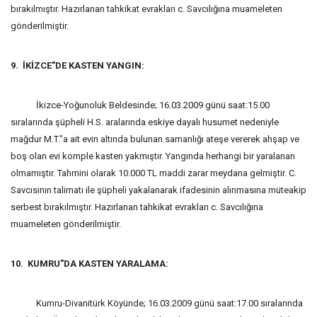
bırakılmıştır. Hazırlanan tahkikat evrakları c. Savcılığına muameleten
gönderilmiştir.
9. İKİZCE"DE KASTEN YANGIN:
İkizce-Yoğunoluk Beldesinde; 16.03.2009 günü saat:15.00
sıralarında şüpheli H.S. aralarında eskiye dayalı husumet nedeniyle
mağdur M.T."a ait evin altında bulunan samanlığı ateşe vererek ahşap ve
boş olan evi komple kasten yakmıştır. Yangında herhangi bir yaralanan
olmamıştır. Tahmini olarak 10.000 TL maddi zarar meydana gelmiştir. C.
Savcısının talimatı ile şüpheli yakalanarak ifadesinin alınmasına müteakip
serbest bırakılmıştır. Hazırlanan tahkikat evrakları c. Savcılığına
muameleten gönderilmiştir.
10. KUMRU"DA KASTEN YARALAMA:
Kumru-Divanitürk Köyünde; 16.03.2009 günü saat:17.00 sıralarında