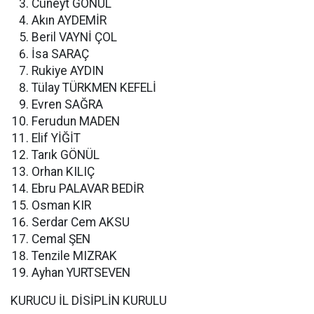
Cüneyt GÖNÜL
Akın AYDEMİR
Beril VAYNİ ÇOL
İsa SARAÇ
Rukiye AYDIN
Tülay TÜRKMEN KEFELİ
Evren SAĞRA
Ferudun MADEN
Elif YİĞİT
Tarık GÖNÜL
Orhan KILIÇ
Ebru PALAVAR BEDİR
Osman KIR
Serdar Cem AKSU
Cemal ŞEN
Tenzile MIZRAK
Ayhan YURTSEVEN
KURUCU İL DİSİPLİN KURULU