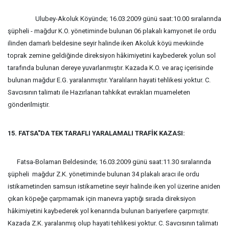
Ulubey-
Akoluk Köyünde; 16.03.2009 günü saat:10.00 sıralarında
şüpheli - mağdur K.O. yönetiminde bulunan 06 plakalı kamyonet ile ordu
ilinden damarlı beldesine seyir halinde iken Akoluk köyü mevkiinde
toprak zemine geldiğinde direksiyon hâkimiyetini kaybederek yolun sol
tarafında bulunan dereye yuvarlanmıştır. Kazada K.O. ve araç içerisinde
bulunan mağdur E.G. yaralanmıştır. Yaralıların hayati tehlikesi yoktur. C.
Savcısının talimatı ile Hazırlanan tahkikat evrakları muameleten
gönderilmiştir.
15. FATSA"DA TEK TARAFLI YARALAMALI TRAFİK KAZASI:
Fatsa-Bolaman Beldesinde; 16.03.2009 günü saat:11.30 sıralarında
şüpheli  mağdur Z.K. yönetiminde bulunan 34 plakalı aracı ile ordu
istikametinden samsun istikametine seyir halinde iken yol üzerine aniden
çıkan köpeğe çarpmamak için manevra yaptığı sırada direksiyon
hâkimiyetini kaybederek yol kenarında bulunan bariyerlere çarpmıştır.
Kazada Z.K. yaralanmış olup hayati tehlikesi yoktur. C. Savcısının talimatı