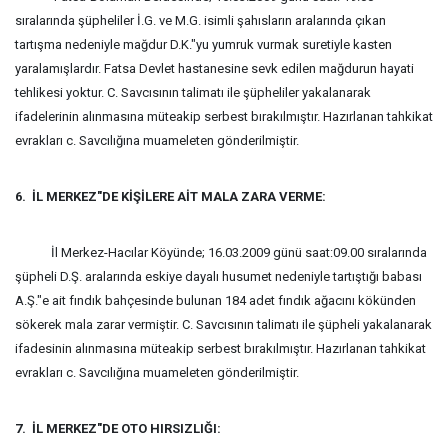
sıralarında şüpheliler İ.G. ve M.G. isimli şahısların aralarında çıkan
tartışma nedeniyle mağdur D.K."yu yumruk vurmak suretiyle kasten
yaralamışlardır. Fatsa Devlet hastanesine sevk edilen mağdurun hayati
tehlikesi yoktur.
C. Savcısının talimatı ile şüpheliler yakalanarak
ifadelerinin alınmasına müteakip serbest bırakılmıştır. Hazırlanan tahkikat
evrakları c. Savcılığına muameleten gönderilmiştir.
6. İL MERKEZ"DE KİŞİLERE AİT MALA ZARA VERME:
İl Merkez-Hacılar Köyünde; 16.03.2009 günü saat:09.00 sıralarında
şüpheli D.Ş. aralarında eskiye dayalı husumet nedeniyle tartıştığı babası
A.Ş."e ait fındık bahçesinde bulunan 184 adet fındık ağacını kökünden
sökerek mala zarar vermiştir. C. Savcısının talimatı ile şüpheli yakalanarak
ifadesinin alınmasına müteakip serbest bırakılmıştır. Hazırlanan tahkikat
evrakları c. Savcılığına muameleten gönderilmiştir.
7. İL MERKEZ"DE OTO HIRSIZLIĞI: