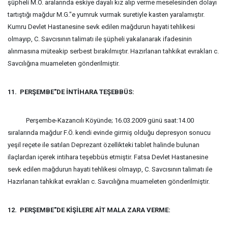
şüpheli M.Ö. aralarında eskiye dayalı kız alıp verme meselesinden dolayı
tartıştığı mağdur M.G."e yumruk vurmak suretiyle kasten yaralamıştır.
Kumru Devlet Hastanesine sevk edilen mağdurun hayati tehlikesi
olmayıp, C. Savcısının talimatı ile şüpheli yakalanarak ifadesinin
alınmasına müteakip serbest bırakılmıştır. Hazırlanan tahkikat evrakları c.
Savcılığına muameleten gönderilmiştir.
11. PERŞEMBE"DE İNTİHARA TEŞEBBÜS:
Perşembe-Kazancılı Köyünde; 16.03.2009 günü saat:14.00
sıralarında mağdur F.Ö. kendi evinde girmiş olduğu depresyon sonucu
yeşil reçete ile satılan Deprezant özellikteki tablet halinde bulunan
ilaçlardan içerek intihara teşebbüs etmiştir. Fatsa Devlet Hastanesine
sevk edilen mağdurun hayati tehlikesi olmayıp, C. Savcısının talimatı ile
Hazırlanan tahkikat evrakları c. Savcılığına muameleten gönderilmiştir.
12. PERŞEMBE"DE KİŞİLERE AİT MALA ZARA VERME: