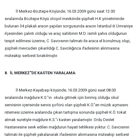
İl Merkez-Boztepe Köyünde; 16.03.2009 günü saat:12.00
sıralarında Boztepe Köyü otoyol mevkiinde şüpheli H.K yönetiminde
bulunan 34 plakalı aracın yapılan sorgusunda aracın İstanbul ili Ümraniye
ilçesinden çalıntı olduğu ve araç sahibinin M.D. isimli şahıs olduğunun
tespit edilmesi üzerine, C. Savcısının talimatı ile araca el konulmuş olup,
şüpheli mevcuden çıkarıldığı C. Savcılığınca ifadesinin alınmasına
müteakip serbest bırakılmıştır.
8. İL MERKEZ"DE KASTEN YARALAMA:
İl Merkez-Kayabaşı köyünde; 16.03.2009 günü saat:08.00
sıralarında mağdure K.S."ın okula gitmek için binmiş olduğu okul
servisinin içerisinde servis şoförü olan şüpheli K.Ö."en müzik açmasını
istemesi üzerine aralarında çıkan tartışma sonunda şüpheli K.Ö. tokat
atmak suretiyle mağdure K.S."ı kasten yaralamıştır. Ordu Devlet
Hastanesine sevk edilen mağdurun hayati tehlikesi yoktur. C. Savcısının
talimatı ile şüpheli yakalanarak ifadesinin alınmasına müteakip serbest