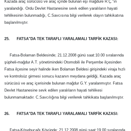
Kazada araç sürücüsü ve araç içinde bulunan eşi mağdure R.Ç."in
yaralandığı. Ordu Devlet Hastanesine sevk edilen yaralıların hayati
tehlikesinin bulunmadığı, C.Savcısına bilgi verilerek olayın tahkikatına
başlanılmıştır.
25. FATSA"DA TEK TARAFLI YARALAMALI TARFİK KAZASI:
Fatsa-Bolaman Beldesinde; 21.12.2008 günü saat:10.00 sıralarında
şüpheli-mağdur A.T. yönetimindeki Otomobili ile Perşembe ilçesinden
Fatsa ilçesine seyir halinde iken Bolaman Beldesi girişindeki viraja hızlı
ve kontrolsüz girmesi sonucu kazanın meydana geldiği, Kazada araç
sürücüsü ve araç içerisinde bulunan mağdur G.Y. yaralanmıştır. Fatsa
Devlet Hastanesine sevk edilen yaralıların hayati tehlikesi
bulunmamaktadır. C.Savcılığına bilgi verilerek tahkikata başlanılmıştır.
26. FATSA"DA TEK TARAFLI YARALAMALI TARFİK KAZASI:
Fatsa-Kösebucağı Köyünde; 21.12.2008 günü saat:19.00 sıralarında