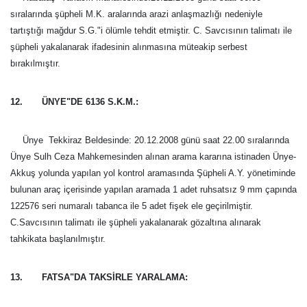
sıralarında şüpheli M.K. aralarında arazi anlaşmazlığı nedeniyle
tartıştığı mağdur S.G."i ölümle tehdit etmiştir. C. Savcısının talimatı ile
şüpheli yakalanarak ifadesinin alınmasına müteakip serbest
bırakılmıştır.
12. ÜNYE"DE 6136 S.K.M.:
Ünye  Tekkiraz Beldesinde: 20.12.2008 günü saat 22.00 sıralarında
Ünye Sulh Ceza Mahkemesinden alınan arama kararına istinaden Ünye-
Akkuş yolunda yapılan yol kontrol aramasında Şüpheli A.Y. yönetiminde
bulunan araç içerisinde yapılan aramada 1 adet ruhsatsız
9 mm
çapında
122576 seri numaralı tabanca ile 5 adet fişek ele geçirilmiştir.
C.Savcısının talimatı ile şüpheli yakalanarak gözaltına alınarak
tahkikata başlanılmıştır.
13. FATSA"DA TAKSİRLE YARALAMA: