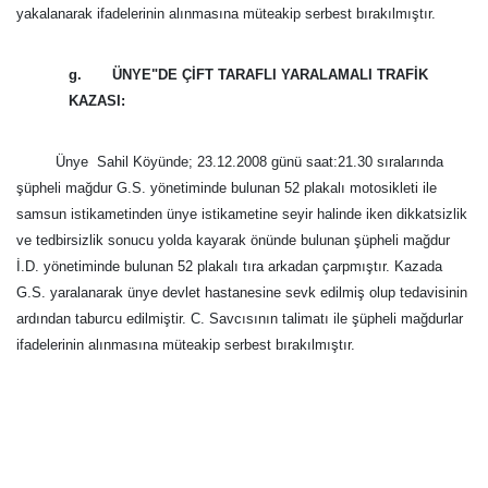
yakalanarak ifadelerinin alınmasına müteakip serbest bırakılmıştır.
g. ÜNYE"DE ÇİFT TARAFLI YARALAMALI TRAFİK
KAZASI:
Ünye  Sahil Köyünde; 23.12.2008 günü saat:21.30 sıralarında
şüpheli mağdur G.S. yönetiminde bulunan 52 plakalı motosikleti ile
samsun istikametinden ünye istikametine seyir halinde iken dikkatsizlik
ve tedbirsizlik sonucu yolda kayarak önünde bulunan şüpheli mağdur
İ.D. yönetiminde bulunan 52 plakalı tıra arkadan çarpmıştır. Kazada
G.S. yaralanarak ünye devlet hastanesine sevk edilmiş olup tedavisinin
ardından taburcu edilmiştir. C. Savcısının talimatı ile şüpheli mağdurlar
ifadelerinin alınmasına müteakip serbest bırakılmıştır.