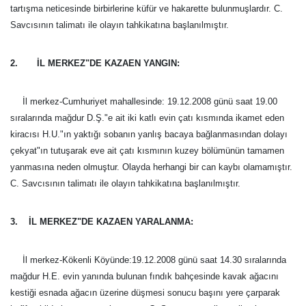
tartışma neticesinde birbirlerine küfür ve hakarette bulunmuşlardır. C.
Savcısının talimatı ile olayın tahkikatına başlanılmıştır.
2. İL MERKEZ"DE KAZAEN YANGIN:
İl merkez-Cumhuriyet mahallesinde: 19.12.2008 günü saat 19.00
sıralarında mağdur D.Ş."e ait iki katlı evin çatı kısmında ikamet eden
kiracısı H.U."ın yaktığı sobanın yanlış bacaya bağlanmasından dolayı
çekyat"ın tutuşarak eve ait çatı kısmının kuzey bölümünün tamamen
yanmasına neden olmuştur. Olayda herhangi bir can kaybı olamamıştır.
C. Savcısının talimatı ile olayın tahkikatına başlanılmıştır.
3. İL MERKEZ"DE KAZAEN YARALANMA:
İl merkez-Kökenli Köyünde:19.12.2008 günü saat 14.30 sıralarında
mağdur H.E. evin yanında bulunan fındık bahçesinde kavak ağacını
kestiği esnada ağacın üzerine düşmesi sonucu başını yere çarparak