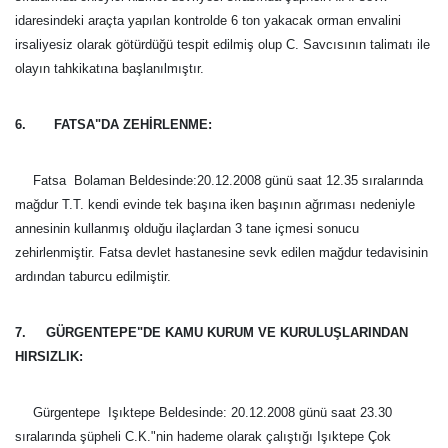
idaresindeki araçta yapılan kontrolde 6 ton yakacak orman envalini
irsaliyesiz olarak götürdüğü tespit edilmiş olup C. Savcısının talimatı ile
olayın tahkikatına başlanılmıştır.
6. FATSA"DA ZEHİRLENME:
Fatsa  Bolaman Beldesinde:20.12.2008 günü saat 12.35 sıralarında
mağdur T.T. kendi evinde tek başına iken başının ağrıması nedeniyle
annesinin kullanmış olduğu ilaçlardan 3 tane içmesi sonucu
zehirlenmiştir. Fatsa devlet hastanesine sevk edilen mağdur tedavisinin
ardından taburcu edilmiştir.
7. GÜRGENTEPE"DE KAMU KURUM VE KURULUŞLARINDAN
HIRSIZLIK:
Gürgentepe  Işıktepe Beldesinde: 20.12.2008 günü saat 23.30
sıralarında şüpheli C.K."nin hademe olarak çalıştığı Işıktepe Çok