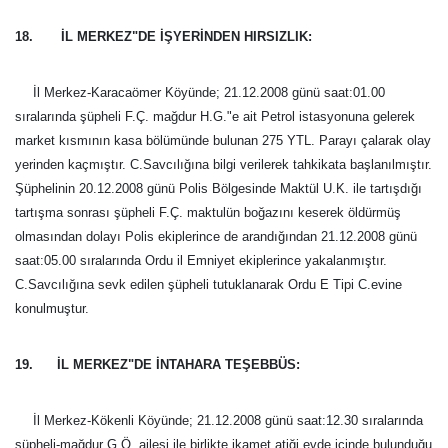
18. İL MERKEZ"DE İŞYERİNDEN HIRSIZLIK:
İl Merkez-Karacaömer Köyünde; 21.12.2008 günü saat:01.00
sıralarında şüpheli F.Ç. mağdur H.G."e ait Petrol istasyonuna gelerek
market kısmının kasa bölümünde bulunan 275 YTL. Parayı çalarak olay
yerinden kaçmıştır. C.Savcılığına bilgi verilerek tahkikata başlanılmıştır.
Şüphelinin 20.12.2008 günü Polis Bölgesinde Maktül U.K. ile tartışdığı
tartışma sonrası şüpheli F.Ç. maktulün boğazını keserek öldürmüş
olmasından dolayı Polis ekiplerince de arandığından 21.12.2008 günü
saat:05.00 sıralarında Ordu il Emniyet ekiplerince yakalanmıştır.
C.Savcılığına sevk edilen şüpheli tutuklanarak Ordu E Tipi C.evine
konulmuştur.
19. İL MERKEZ"DE İNTAHARA TEŞEBBÜS:
İl Merkez-Kökenli Köyünde; 21.12.2008 günü saat:12.30 sıralarında
şüpheli-mağdur G.Ö. ailesi ile birlikte ikamet atiği evde içinde bulunduğu