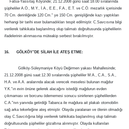
Fatsa-Yassıtaş Köyünde; 21.12.2008 günü saat:18.00 sıralarında
şüpheliler A.Ö., M.Y., İ.A., E.E., F.A., E.T. ve C.Ö. mezarlık içerisinde
70 Cm
. derinliğinde
120 Cm
." ye
150 Cm
. genişliğinde kazı yaptıkları
herhangi bir tarihi eser bulamadıkları tespit edilmiştir. C.Savcısına bilgi
verilerek tahkikata başlanılmış olup talimatı doğrultusunda şüphelilerin
ifadelerinin alınmasına müteakip serbest bırakılmıştır.
16. GÖLKÖY"DE SİLAH İLE ATEŞ ETME:
Gölköy-Süleymaniye Köyü Değirmen yakası Mahallesinde;
21.12.2008 günü saat:12.30 sıralarında şüpheliler M.A., C.A., S.A.,
H.A. ve A.A. aralarında alacak verecek meselesi bulunan mağdur
Y.K."ın evin önüne gelerek alacağını istediği mağdurun evden
çıkmaması ve borcunu ödememesi sonucu sinirlenen şüphelilerden
C.A."nın yanında getirdiği Tabanca ile mağdura ait plakalı otomobilin
sağ arka tekerleğine ateş etmiştir. Olayda yaralanan ve ölenin olmadığı
olay C.Savcılığına bilgi verilerek tahkikata başlanılmış olup talimatı
doğrultusunda şüpheliler gözaltına alınmıştır. Olayda kullanılan