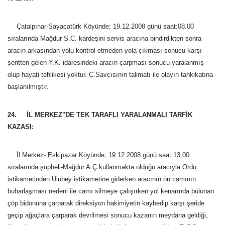
Çatalpınar-Sayacatürk Köyünde; 19.12.2008 günü saat:08.00
sıralarında
Mağdur S.C. kardeşini servis aracına bindirdikten sonra
aracın arkasından yolu kontrol etmeden yola çıkması sonucu karşı
şeritten gelen Y.K. idaresindeki aracın çarpması sonucu yaralanmış
olup hayati tehlikesi yoktur. C.Savcısının talimatı ile olayın tahkikatına
başlanılmıştır.
24. İL MERKEZ"DE TEK TARAFLI YARALANMALI TARFİK
KAZASI:
İl Merkez- Eskipazar Köyünde; 19.12.2008 günü saat:13.00
sıralarında şüpheli-Mağdur A.Ç kullanmakta olduğu aracıyla Ordu
istikametinden Ulubey istikametine giderken aracının ön camının
buharlaşması nedeni ile camı silmeye çalışırken yol kenarında bulunan
çöp bidonuna çarparak direksiyon hakimiyetin kaybedip karşı şeride
geçip ağaçlara çarparak devrilmesi sonucu kazanın meydana geldiği,