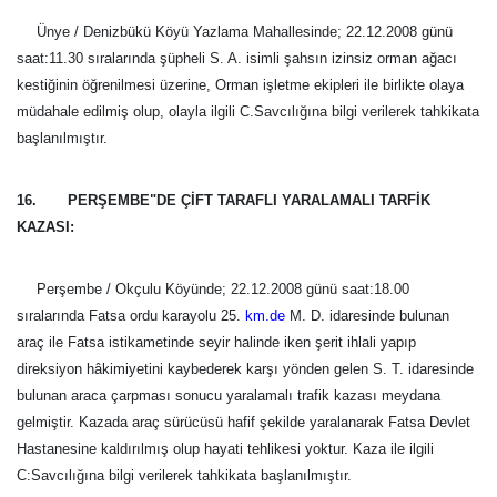
Ünye / Denizbükü Köyü Yazlama Mahallesinde; 22.12.2008 günü
saat:11.30 sıralarında şüpheli S. A. isimli şahsın izinsiz orman ağacı
kestiğinin öğrenilmesi üzerine, Orman işletme ekipleri ile birlikte olaya
müdahale edilmiş olup, olayla ilgili C.Savcılığına bilgi verilerek tahkikata
başlanılmıştır.
16. PERŞEMBE"DE ÇİFT TARAFLI YARALAMALI TARFİK
KAZASI:
Perşembe / Okçulu Köyünde; 22.12.2008 günü saat:18.00
sıralarında
Fatsa ordu karayolu 25.
km.de
M. D. idaresinde bulunan
araç ile Fatsa istikametinde seyir halinde iken şerit ihlali yapıp
direksiyon hâkimiyetini kaybederek karşı yönden gelen S. T. idaresinde
bulunan araca çarpması sonucu yaralamalı trafik kazası meydana
gelmiştir. Kazada araç sürücüsü hafif şekilde yaralanarak Fatsa Devlet
Hastanesine kaldırılmış olup hayati tehlikesi yoktur. Kaza ile ilgili
C:Savcılığına bilgi verilerek tahkikata başlanılmıştır.