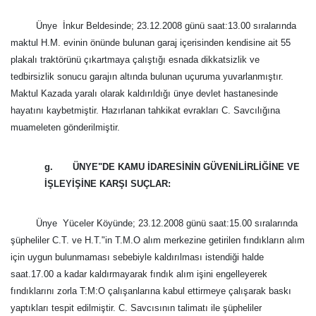
Ünye  İnkur Beldesinde; 23.12.2008 günü saat:13.00 sıralarında
maktul H.M. evinin önünde bulunan garaj içerisinden kendisine ait 55
plakalı traktörünü çıkartmaya çalıştığı esnada dikkatsizlik ve
tedbirsizlik sonucu garajın altında bulunan uçuruma yuvarlanmıştır.
Maktul Kazada yaralı olarak kaldırıldığı ünye devlet hastanesinde
hayatını kaybetmiştir. Hazırlanan tahkikat evrakları C. Savcılığına
muameleten gönderilmiştir.
g. ÜNYE"DE KAMU İDARESİNİN GÜVENİLİRLİĞİNE VE
İŞLEYİŞİNE KARŞI SUÇLAR:
Ünye  Yüceler Köyünde; 23.12.2008 günü saat:15.00 sıralarında
şüpheliler C.T. ve H.T."in T.M.O alım merkezine getirilen fındıkların alım
için uygun bulunmaması sebebiyle kaldırılması istendiği halde
saat.17.00 a kadar kaldırmayarak fındık alım işini engelleyerek
fındıklarını zorla T:M:O çalışanlarına kabul ettirmeye çalışarak baskı
yaptıkları tespit edilmiştir. C. Savcısının talimatı ile şüpheliler