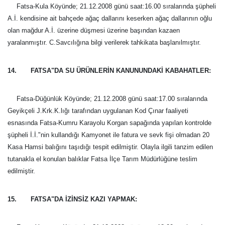
Fatsa-Kula Köyünde; 21.12.2008 günü saat:16.00 sıralarında şüpheli
A.İ. kendisine ait bahçede ağaç dallarını keserken ağaç dallarının oğlu
olan mağdur A.İ. üzerine düşmesi üzerine başından kazaen
yaralanmıştır. C.Savcılığına bilgi verilerek tahkikata başlanılmıştır.
14. FATSA"DA SU ÜRÜNLERİN KANUNUNDAKİ KABAHATLER:
Fatsa-Düğünlük Köyünde; 21.12.2008 günü saat:17.00 sıralarında
Geyikçeli J.Krk.K.lığı tarafından uygulanan Kod Çınar faaliyeti
esnasında Fatsa-Kumru Karayolu Korgan sapağında yapılan kontrolde
şüpheli İ.İ."nin kullandığı Kamyonet ile fatura ve sevk fişi olmadan 20
Kasa Hamsi balığını taşıdığı tespit edilmiştir. Olayla ilgili tanzim edilen
tutanakla el konulan balıklar Fatsa İlçe Tarım Müdürlüğüne teslim
edilmiştir.
15. FATSA"DA İZİNSİZ KAZI YAPMAK: