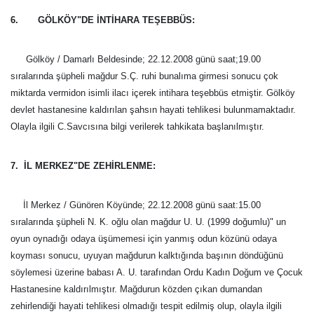
6. GÖLKÖY"DE İNTİHARA TEŞEBBÜS:
Gölköy / Damarlı Beldesinde; 22.12.2008 günü saat;19.00
sıralarında şüpheli mağdur S.Ç. ruhi bunalıma girmesi sonucu çok
miktarda vermidon isimli ilacı içerek intihara teşebbüs etmiştir. Gölköy
devlet hastanesine kaldırılan şahsın hayati tehlikesi bulunmamaktadır.
Olayla ilgili C.Savcısına bilgi verilerek tahkikata başlanılmıştır.
7. İL MERKEZ"DE ZEHİRLENME:
İl Merkez / Günören Köyünde; 22.12.2008 günü saat:15.00
sıralarında şüpheli N. K. oğlu olan mağdur U. U. (1999 doğumlu)" un
oyun oynadığı odaya üşümemesi için yanmış odun közünü odaya
koyması sonucu, uyuyan mağdurun kalktığında başının döndüğünü
söylemesi üzerine babası A. U. tarafından Ordu Kadın Doğum ve Çocuk
Hastanesine kaldırılmıştır. Mağdurun közden çıkan dumandan
zehirlendiği hayati tehlikesi olmadığı tespit edilmiş olup, olayla ilgili