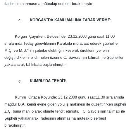
ifadesinin alınmasına müteakip serbest bırakılmıştır.
c. KORGAN"DA KAMU MALINA ZARAR VERME:
Korgan  Çayırkent Beldesinde; 23.12.2008 günü saat:11.00
sıralarında Tedaş görevlilerinin Karakola müracaat ederek şüpheliler
M.Ç. ve M.B."nin şebeke elektriğini keserek direklerin yerlerini
değiştirdiklerini bildirmeleri üzerine C. Savcısının talimatı ile Şüpheliler
yakalanarak tahkikata başlanılmıştır.
ç. KUMRU"DA TEHDİT:
Kumru  Ortaca Köyünde; 23.12.2008 günü saat:11.30 sıralarında
mağdur B.A. kendi evine giden yolu iş makinesi ile düzelttirirken şüpheli
Z.Ç. buna mani olarak ölümle tehdit etmiştir. . C. Savcısının talimatı ile
Şüpheli yakalanarak ifadesinin alınmasına müteakip serbest
bırakılmıştır.