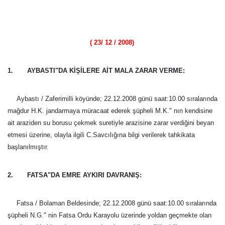
( 23/ 12 / 2008)
1. AYBASTI"DA KİŞİLERE AİT MALA ZARAR VERME:
Aybastı / Zaferimilli köyünde; 22.12.2008 günü saat:10.00 sıralarında
mağdur H.K. jandarmaya müracaat ederek şüpheli M.K." nın kendisine
ait araziden su borusu çekmek suretiyle arazisine zarar verdiğini beyan
etmesi üzerine, olayla ilgili C.Savcılığına bilgi verilerek tahkikata
başlanılmıştır.
2. FATSA"DA EMRE AYKIRI DAVRANIŞ:
Fatsa / Bolaman Beldesinde; 22.12.2008 günü saat:10.00 sıralarında
şüpheli N.G." nin Fatsa Ordu Karayolu üzerinde yoldan geçmekte olan