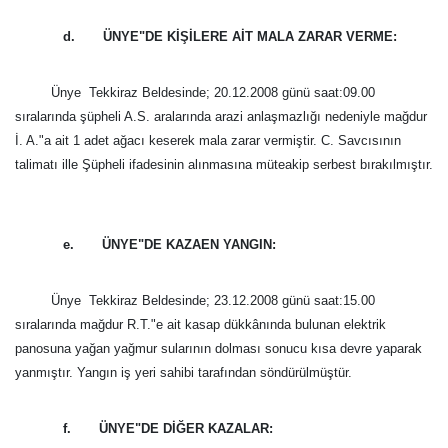
d. ÜNYE"DE KİŞİLERE AİT MALA ZARAR VERME:
Ünye  Tekkiraz Beldesinde; 20.12.2008 günü saat:09.00
sıralarında şüpheli A.S. aralarında arazi anlaşmazlığı nedeniyle mağdur
İ. A."a ait 1 adet ağacı keserek mala zarar vermiştir. C. Savcısının
talimatı ille Şüpheli ifadesinin alınmasına müteakip serbest bırakılmıştır.
e. ÜNYE"DE KAZAEN YANGIN:
Ünye  Tekkiraz Beldesinde; 23.12.2008 günü saat:15.00
sıralarında mağdur R.T."e ait kasap dükkânında bulunan elektrik
panosuna yağan yağmur sularının dolması sonucu kısa devre yaparak
yanmıştır. Yangın iş yeri sahibi tarafından söndürülmüştür.
f. ÜNYE"DE DİĞER KAZALAR: