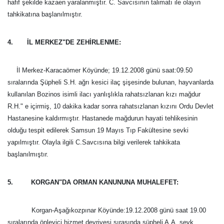
hafif şekilde kazaen yaralanmıştır. C. Savcısının talimatı ile olayın
tahkikatına başlanılmıştır.
4. İL MERKEZ"DE ZEHİRLENME:
İl Merkez-Karacaömer Köyünde; 19.12.2008 günü saat:09.50
sıralarında Şüpheli S.H. ağrı kesici ilaç şişesinde bulunan, hayvanlarda
kullanılan Bozinos isimli ilacı yanlışlıkla rahatsızlanan kızı mağdur
R.H." e içirmiş, 10 dakika kadar sonra rahatsızlanan kızını Ordu Devlet
Hastanesine kaldırmıştır. Hastanede mağdurun hayati tehlikesinin
olduğu tespit edilerek Samsun 19 Mayıs Tıp Fakültesine sevki
yapılmıştır. Olayla ilgili C.Savcısına bilgi verilerek tahkikata
başlanılmıştır.
5. KORGAN"DA ORMAN KANUNUNA MUHALEFET:
Korgan-Aşağıkozpınar Köyünde:19.12.2008 günü saat 19.00
sıralarında önleyici hizmet devriyesi sırasında şüpheli A.A. sevk