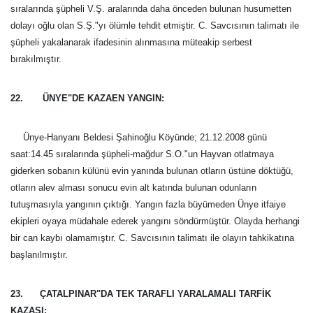
sıralarında şüpheli V.Ş. aralarında daha önceden bulunan husumetten
dolayı oğlu olan S.Ş."yı ölümle tehdit etmiştir. C. Savcısının talimatı ile
şüpheli yakalanarak ifadesinin alınmasına müteakip serbest
bırakılmıştır.
22. ÜNYE"DE KAZAEN YANGIN:
Ünye-Hanyanı Beldesi Şahinoğlu Köyünde; 21.12.2008 günü
saat:14.45 sıralarında şüpheli-mağdur S.O."un Hayvan otlatmaya
giderken sobanın külünü evin yanında bulunan otların üstüne döktüğü,
otların alev alması sonucu evin alt katında bulunan odunların
tutuşmasıyla yangının çıktığı. Yangın fazla büyümeden Ünye itfaiye
ekipleri oyaya müdahale ederek yangını söndürmüştür. Olayda herhangi
bir can kaybı olamamıştır. C. Savcısının talimatı ile olayın tahkikatına
başlanılmıştır.
23. ÇATALPINAR"DA TEK TARAFLI YARALAMALI TARFİK
KAZASI: