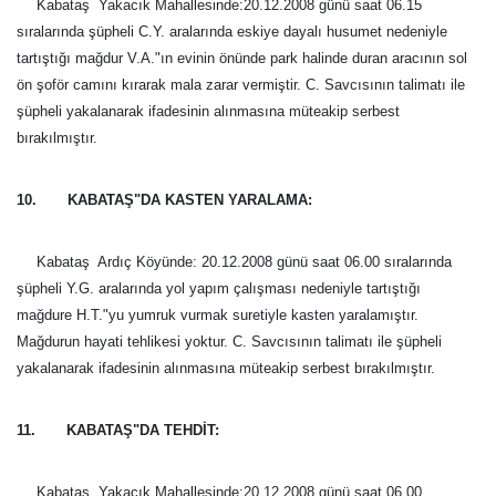
Kabataş  Yakacık Mahallesinde:20.12.2008 günü saat 06.15
sıralarında şüpheli C.Y. aralarında eskiye dayalı husumet nedeniyle
tartıştığı mağdur V.A."ın evinin önünde park halinde duran aracının sol
ön şoför camını kırarak mala zarar vermiştir. C. Savcısının talimatı ile
şüpheli yakalanarak ifadesinin alınmasına müteakip serbest
bırakılmıştır.
10. KABATAŞ"DA KASTEN YARALAMA:
Kabataş  Ardıç Köyünde: 20.12.2008 günü saat 06.00 sıralarında
şüpheli Y.G. aralarında yol yapım çalışması nedeniyle tartıştığı
mağdure H.T."yu yumruk vurmak suretiyle kasten yaralamıştır.
Mağdurun hayati tehlikesi yoktur. C. Savcısının talimatı ile şüpheli
yakalanarak ifadesinin alınmasına müteakip serbest bırakılmıştır.
11. KABATAŞ"DA TEHDİT:
Kabataş  Yakacık Mahallesinde:20.12.2008 günü saat 06.00