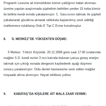
Programlı Lisesine ait kömürlükten kömür çaldığının haber alınması
üzerine yapılan araştırmada şüphelinin belirtilen yerden 15 torba kömür
ile birlikte kendi evinde yakalanmıştır. C. Savcısının talimatı ile şüpheli
yakalanarak gözaltına alınarak tahkikata başlanılmış sevk edildiği
mahkemece tutuklanıp Ordu E Tipi C.Evine konulmuştur.
8. İL MERKEZ"DE YÜKSEKTEN DÜŞME:
İl Merkez  Yıldızlı Köyünde: 20.12.2008 günü saat 17.00 sıralarında
mağdur S.D. kendi evinin 3 ncü katında bulunan çatıya güneş enerjisi
takmak için çıktığı esnada dengesini kaybederek aşağı düşmesi
sonucu yaralanmıştır. Ordu devlet hastanesine sevk edilen mağdur
müşaade altına alınmıştır. Hayati tehlikesi yoktur.
9. KABATAŞ"DA KİŞİLERE AİT MALA ZAAR VERME: