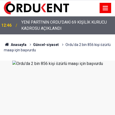
YENİ PARTİ ALTINORDU’DA KURUCU YÖNETİMİNİ
12:22
AÇIKLADI
Anasayfa
Güncel-siyaset
Ordu'da 2 bin 856 kişi özürlü
maaşı için başvurdu