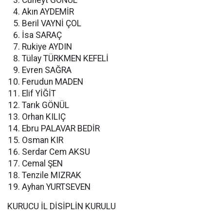
Cüneyt GÖNÜL
Akın AYDEMİR
Beril VAYNİ ÇOL
İsa SARAÇ
Rukiye AYDIN
Tülay TÜRKMEN KEFELİ
Evren SAĞRA
Ferudun MADEN
Elif YİĞİT
Tarık GÖNÜL
Orhan KILIÇ
Ebru PALAVAR BEDİR
Osman KIR
Serdar Cem AKSU
Cemal ŞEN
Tenzile MIZRAK
Ayhan YURTSEVEN
KURUCU İL DİSİPLİN KURULU