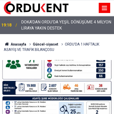
YENİ PARTİ’NİN ORDU’DAKİ 69 KİŞİLİK KURUCU
12:46
KADROSU AÇIKLANDI
Anasayfa
Güncel-siyaset
ORDU’DA 1 HAFTALIK
ASAYİŞ VE TRAFİK BİLANÇOSU