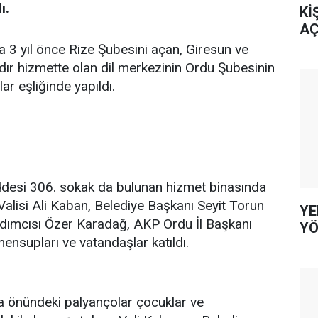
dı.
Kİ
AÇ
3 yıl önce Rize Şubesini açan, Giresun ve
ır hizmette olan dil merkezinin Ordu Şubesinin
lar eşliğinde yapıldı.
esi 306. sokak da bulunan hizmet binasında
Valisi Ali Kaban, Belediye Başkanı Seyit Torun
YE
dımcısı Özer Karadağ, AKP Ordu İl Başkanı
YÖ
ensupları ve vatandaşlar katıldı.
a önündeki palyançolar çocuklar ve