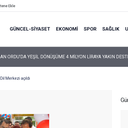
itene Ekle
GÜNCEL-SIYASET
EKONOMI
SPOR
SAĞLIK
ARTİ’NİN ORDU’DAKİ 69 KİŞİLİK KURUCU KADROSU AÇIKLANDI
il Merkezi açıldı
Gü