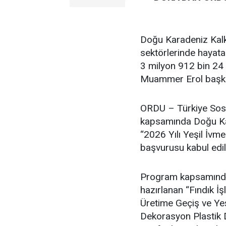
Doğu Karadeniz Kalk
sektörlerinde hayata
3 milyon 912 bin 24 
Muammer Erol başkan
ORDU – Türkiye Sosy
kapsamında Doğu Kar
“2026 Yılı Yeşil İvm
başvurusu kabul edil
Program kapsamında F
hazırlanan “Fındık 
Üretime Geçiş ve Ye
Dekorasyon Plastik D