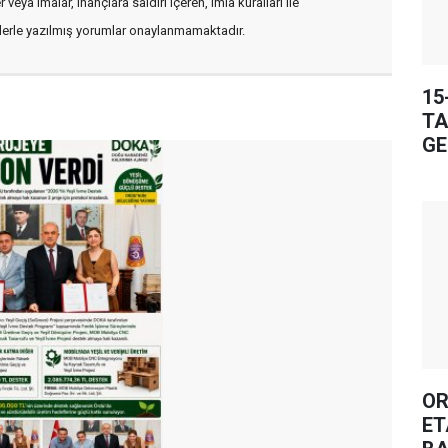
veya imalar, inançlara saldırı içeren, imla kuralları ile
flerle yazılmış yorumlar onaylanmamaktadır.
15
TA
GE
OR
ET