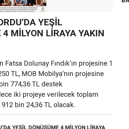
BA
ORDU’DA YEŞİL
4 MİLYON LİRAYA YAKIN
 Fatsa Dolunay Fındık’ın projesine 1
250 TL, MOB Mobilya’nın projesine
 bin 774,36 TL destek
ece iki projeye verilecek toplam
 912 bin 24,36 TL olacak.
’DA YEŞİL DÖNÜŞÜME 4 MİLYON LİRAYA