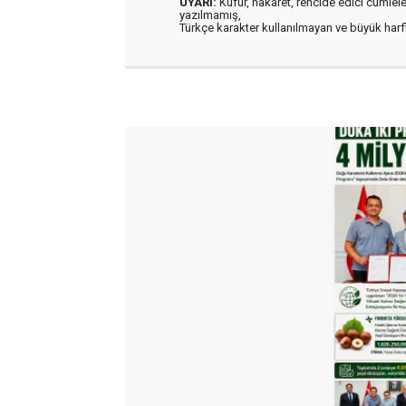
UYARI:
Küfür, hakaret, rencide edici cümleler 
yazılmamış,
Türkçe karakter kullanılmayan ve büyük har