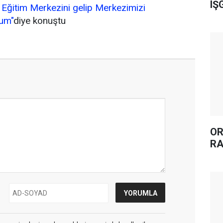
IŞ
 Eğitim Merkezini gelip Merkezimizi
rum"
diye konuştu
OR
RA