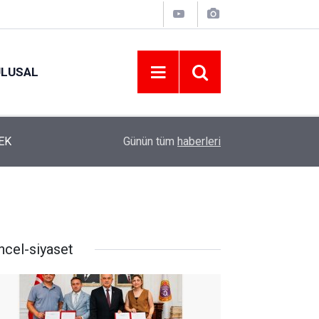
ULUSAL
12:22
YENİ PARTİ ALTINORDU’DA KURUCU YÖNETİMİ
Günün tüm
haberleri
ncel-siyaset