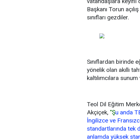
vatandaşlara keyifli 
Başkanı Torun açılış
sınıfları gezdiler.
Sınıflardan birinde e
yönelik olan akıllı ta
kaltılımcılara sunum 
Teol Dil Eğitim Merk
Akçiçek,
"Ş
u anda T
İngilizce ve Fransızc
standartlarında tek d
anlamda yüksek stand