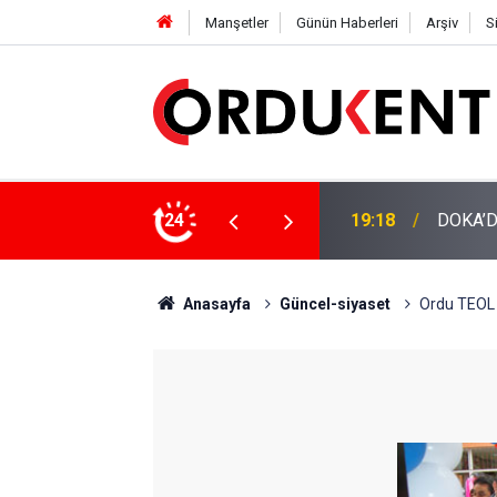
Manşetler
Günün Haberleri
Arşiv
S
NÜŞÜME 4 MİLYON LİRAYA YAKIN DESTEK
24
12:46
YENİ P
Anasayfa
Güncel-siyaset
Ordu TEOL D