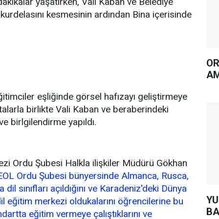
dakikalar yaşatırken, Vali Kaban ve Belediye
 kurdelasını kesmesinin ardından Bina içerisinde
OR
AM
ğitimciler eşliğinde görsel hafızayı geliştirmeye
htalarla birlikte Vali Kaban ve beraberindeki
ve birlgilendirme yapıldı.
ezi Ordu Şubesi Halkla ilişkiler Müdürü Gökhan
EOL Ordu Şubesi bünyersinde Almanca, Rusca,
a dil sınıfları açıldığını ve Karadeniz'deki Dünya
YUH AR
il eğitim merkezi oldukalarını öğrencilerine bu
BA
artta eğitim vermeye çalıştıklarını ve