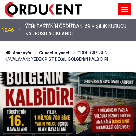
YENİ PARTİ’NİN ORDU’DAKİ 69 KİŞİLİK KURUCU
12:46
KADROSU AÇIKLANDI
Anasayfa
Güncel-siyaset
ORDU-GİRESUN
HAVALİMANI: YEDEK PİST DEĞİL, BÖLGENİN KALBİDİR!