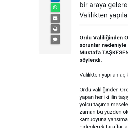
bir araya geler
Valilikten yapı
Ordu Valiliğinden O
sorunlar nedeniyle 
Mustafa TAŞKESEN"i
söylendi.
Valilikten yapılan aç
Ordu valiliğinden Ord
yapan her iki ilin taşı
yolcu taşıma mesel
zaman bu yüzden ola
kamuoyuna yansıması
giderilerek taraflar