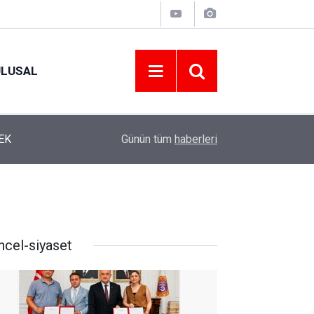
ULUSAL
12:22
YENİ PARTİ ALTINORDU’DA KURUCU YÖNETİMİ
Günün tüm
haberleri
ncel-siyaset