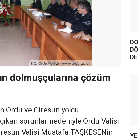
DO
DÖ
DE
un dolmuşçularına çözüm
en Ordu ve Giresun yolcu
 çıkan sorunlar nedeniyle Ordu Valisi
iresun Valisi Mustafa TAŞKESENin
YE