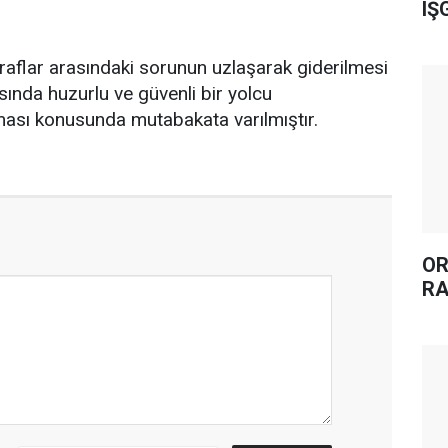
IŞ
raflar arasındaki sorunun uzlaşarak giderilmesi
ında huzurlu ve güvenli bir yolcu
lması konusunda mutabakata varılmıştır.
OR
RA