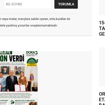
veya imalar, inançlara saldırı içeren, imla kuralları ile
15
flerle yazılmış yorumlar onaylanmamaktadır.
TA
GE
OR
ET