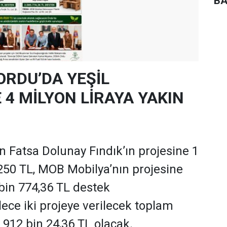
BA
ORDU’DA YEŞİL
4 MİLYON LİRAYA YAKIN
 Fatsa Dolunay Fındık’ın projesine 1
250 TL, MOB Mobilya’nın projesine
 bin 774,36 TL destek
ece iki projeye verilecek toplam
 912 bin 24,36 TL olacak.