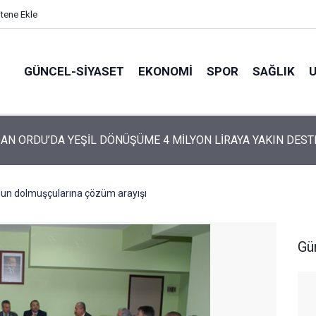
itene Ekle
GÜNCEL-SIYASET
EKONOMI
SPOR
SAĞLIK
ARTİ’NİN ORDU’DAKİ 69 KİŞİLİK KURUCU KADROSU AÇIKLANDI
un dolmuşçularına çözüm arayışı
Gü