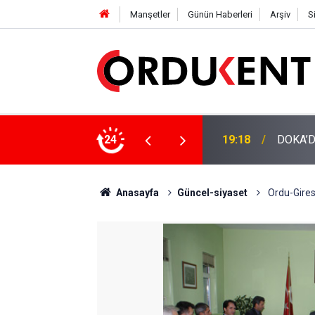
Manşetler
Günün Haberleri
Arşiv
S
NÜŞÜME 4 MİLYON LİRAYA YAKIN DESTEK
24
12:46
YENİ P
Anasayfa
Güncel-siyaset
Ordu-Gires