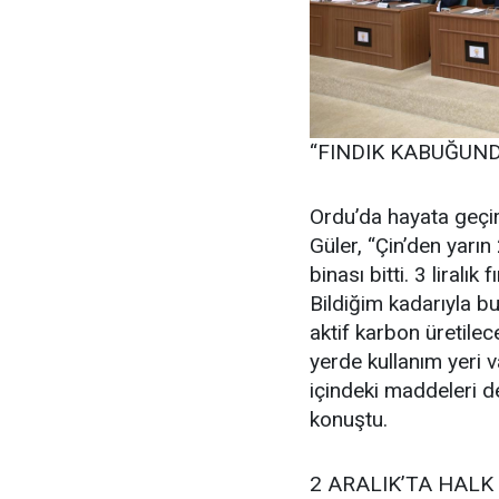
“FINDIK KABUĞUN
Ordu’da hayata geçir
Güler, “Çin’den yarın
binası bitti. 3 liral
Bildiğim kadarıyla b
aktif karbon üretile
yerde kullanım yeri v
içindeki maddeleri de
konuştu.
2 ARALIK’TA HALK