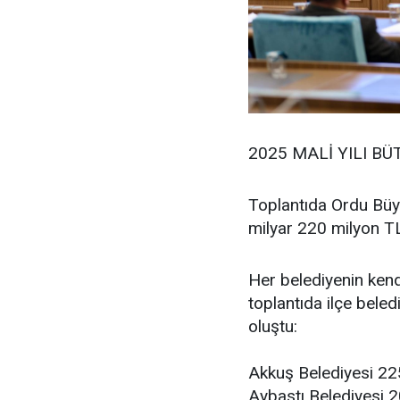
2025 MALİ YILI BÜ
Toplantıda Ordu Büyü
milyar 220 milyon TL 
Her belediyenin kend
toplantıda ilçe beledi
oluştu:
Akkuş Belediyesi 225
Aybastı Belediyesi 