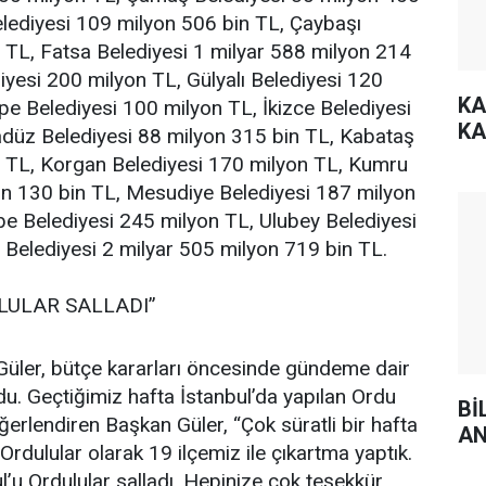
elediyesi 109 milyon 506 bin TL, Çaybaşı
 TL, Fatsa Belediyesi 1 milyar 588 milyon 214
iyesi 200 milyon TL, Gülyalı Belediyesi 120
KA
e Belediyesi 100 milyon TL, İkizce Belediyesi
KA
düz Belediyesi 88 milyon 315 bin TL, Kabataş
n TL, Korgan Belediyesi 170 milyon TL, Kumru
on 130 bin TL, Mesudiye Belediyesi 187 milyon
e Belediyesi 245 milyon TL, Ulubey Belediyesi
Belediyesi 2 milyar 505 milyon 719 bin TL.
LULAR SALLADI”
üler, bütçe kararları öncesinde gündeme dair
u. Geçtiğimiz hafta İstanbul’da yapılan Ordu
Bİ
ğerlendiren Başkan Güler, “Çok süratli bir hafta
AN
 Ordulular olarak 19 ilçemiz ile çıkartma yaptık.
l’u Ordulular salladı. Hepinize çok teşekkür