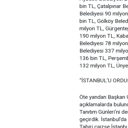
bin TL, Çatalpınar B
Belediyesi 90 milyon
bin TL, Gölköy Beled
milyon TL, Gürgentep
190 milyon TL, Kaba
Belediyesi 78 milyo
Belediyesi 337 mily
136 bin TL, Perşemb
132 milyon TL, Ünye 
“İSTANBUL’U ORDU
Öte yandan Başkan G
açıklamalarda bulund
Tanıtım Günleri’ni de
geçirdik. İstanbul’da
Tabiri caizse İstanbu