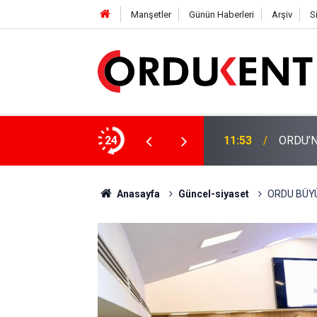
Manşetler
Günün Haberleri
Arşiv
S
24
11:53
ORDU’N
Anasayfa
Güncel-siyaset
ORDU BÜYÜ