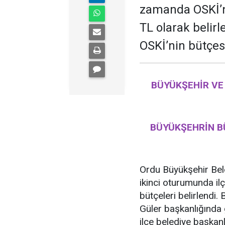
zamanda OSKİ’ni
TL olarak belir
OSKİ’nin bütçes
BÜYÜKŞEHİR VE 
BÜYÜKŞEHRİN BÜ
Ordu Büyükşehir Bele
ikinci oturumunda ilç
bütçeleri belirlendi
Güler başkanlığında 
ilçe belediye başkanl