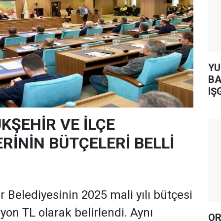
YUH AR
BA
IŞ
KŞEHİR VE İLÇE
RİNİN BÜTÇELERİ BELLİ
 Belediyesinin 2025 mali yılı bütçesi
yon TL olarak belirlendi. Aynı
OR