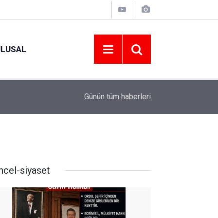
ULUSAL
10:46
15-16 AĞUSTOS 2026 TARİHLERİNDE GERÇEK
Günün tüm
haberleri
ncel-siyaset