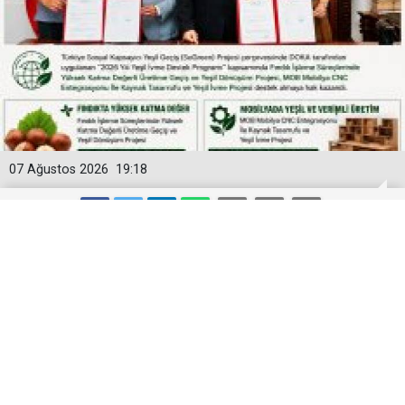
07 Ağustos 2026
19:18
DOKA’DAN ORDU’DA YEŞİL
DÖNÜŞÜME 4 MİLYON LİRAYA YAKIN
DESTEK
DOKA tarafından Fatsa Dolunay Fındık’ın projesine 1