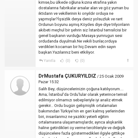
kimse,bu ülkede oğluna kızına etrafına yakın
dostalarına fabrikalar arsalar alan ve göz yuman bu
iktidarın ve vekillerinin ki onyıldır orduya ne
yapmışlar?İşsizlik derya deniz yolsuzluk ve rant
Ordunun boyunu aşmış.Köydes diye diye trilyonların
akibeti meçhul bir şehrin siz İstanbul temsilcisi bir
genel başkanın vurduğu Masaya yumrugun sesi
ordudanda duyulmalı.Ne vekili bunlar,orduya
verdikleri kocaman bir hiç.Devam edin sayın
başkan.Yazılarınız beni etkiliyor.
Yanıtla
(0)
(0)
DrMustafa ÇUKURYILDIZ
/ 25 Ocak 2009
Pazar 15:32
Salih Bey; düşüncelerinizin çoğuna katılıyorum....
Ama; İstanbul'da Ordu'lular olarak yeterince temsil
edilmiyor olmamızı sebepleriyle iyi analiz etmek
gerekir... Ordu bugün gelişmişlik ortalamaları
bakımından Türkiye'nin en geri kalmış yerlerinden
biri, insanlarımız ne yazıkki yeterli eğitim
ortalamasına ulaşamamışlardır, ayrıca alışkanlık
haline getirdikleri oy verme tercihleriyle ve değişik
düşüncelere fazla göstermedikleri ilgiyle gittikçe