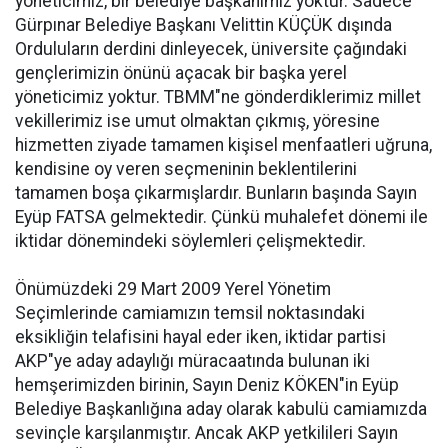
yöneticimiz, bir belediye başkanımız yoktur. Sadece
Gürpınar Belediye Başkanı Velittin KÜÇÜK dışında
Orduluların derdini dinleyecek, üniversite çağındaki
gençlerimizin önünü açacak bir başka yerel
yöneticimiz yoktur. TBMM"ne gönderdiklerimiz millet
vekillerimiz ise umut olmaktan çıkmış, yöresine
hizmetten ziyade tamamen kişisel menfaatleri uğruna,
kendisine oy veren seçmeninin beklentilerini
tamamen boşa çıkarmışlardır. Bunların başında Sayın
Eyüp FATSA gelmektedir. Çünkü muhalefet dönemi ile
iktidar dönemindeki söylemleri çelişmektedir.
Önümüzdeki 29 Mart 2009 Yerel Yönetim
Seçimlerinde camiamızın temsil noktasındaki
eksikliğin telafisini hayal eder iken, iktidar partisi
AKP"ye aday adaylığı müracaatında bulunan iki
hemşerimizden birinin, Sayın Deniz KÖKEN"in Eyüp
Belediye Başkanlığına aday olarak kabulü camiamızda
sevinçle karşılanmıştır. Ancak AKP yetkilileri Sayın