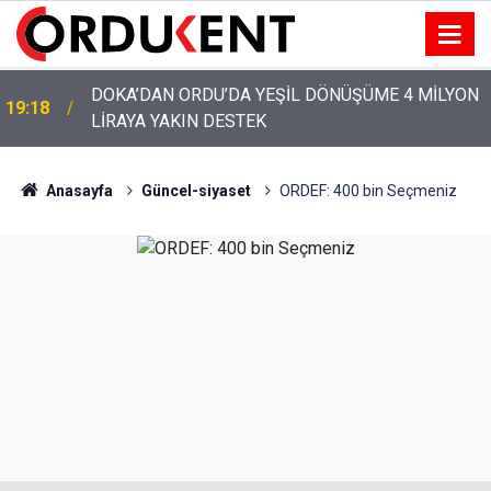
YENİ PARTİ’NİN ORDU’DAKİ 69 KİŞİLİK KURUCU
12:46
KADROSU AÇIKLANDI
Anasayfa
Güncel-siyaset
ORDEF: 400 bin Seçmeniz