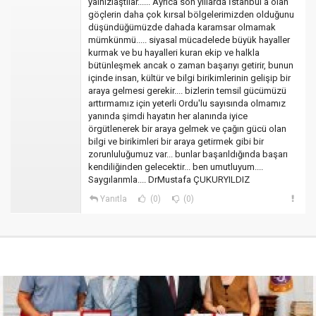
yalnızlaştılar...... Ayrıca son yıllarda İstanbul'a olan
göçlerin daha çok kırsal bölgelerimizden olduğunu
düşündüğümüzde dahada karamsar olmamak
mümkünmü..... siyasal mücadelede büyük hayaller
kurmak ve bu hayalleri kuran ekip ve halkla
bütünleşmek ancak o zaman başarıyı getirir, bunun
içinde insan, kültür ve bilgi birikimlerinin gelişip bir
araya gelmesi gerekir.... bizlerin temsil gücümüzü
arttırmamız için yeterli Ordu'lu sayısında olmamız
yanında şimdi hayatın her alanında iyice
örgütlenerek bir araya gelmek ve çağın gücü olan
bilgi ve birikimleri bir araya getirmek gibi bir
zorunluluğumuz var... bunlar başarıldığında başarı
kendiliğinden gelecektir... ben umutluyum....
Saygılarımla.... DrMustafa ÇUKURYILDIZ
Yanıtla
(0)
(0)